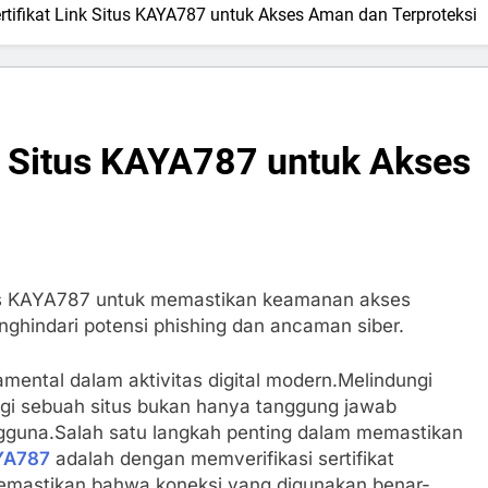
Sertifikat Link Situs KAYA787 untuk Akses Aman dan Terproteksi
ink Situs KAYA787 untuk Akses
situs KAYA787 untuk memastikan keamanan akses
nghindari potensi phishing dan ancaman siber.
ental dalam aktivitas digital modern.Melindungi
ngi sebuah situs bukan hanya tanggung jawab
ngguna.Salah satu langkah penting dalam memastikan
YA787
adalah dengan memverifikasi sertifikat
emastikan bahwa koneksi yang digunakan benar-