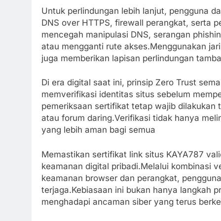
Untuk perlindungan lebih lanjut, pengguna 
DNS over HTTPS, firewall perangkat, serta p
mencegah manipulasi DNS, serangan phishing
atau mengganti rute akses.Menggunakan jari
juga memberikan lapisan perlindungan tamba
Di era digital saat ini, prinsip Zero Trust se
memverifikasi identitas situs sebelum memperc
pemeriksaan sertifikat tetap wajib dilakukan
atau forum daring.Verifikasi tidak hanya mel
yang lebih aman bagi semua
Memastikan sertifikat link situs KAYA787 va
keamanan digital pribadi.Melalui kombinasi v
keamanan browser dan perangkat, pengguna
terjaga.Kebiasaan ini bukan hanya langkah pro
menghadapi ancaman siber yang terus ber