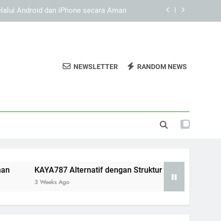
alui Android dan iPhone secara Aman
uktur Menu yang Jelas dan Terorganisir
atif yang Mengalami Pemuatan Lambat
NEWSLETTER
RANDOM NEWS
wser Terbaru dengan Aman dan Stabil
alui Android dan iPhone secara Aman
ndows Anda Di DLJA Windows.
uktur Menu yang Jelas dan Terorganisir
atif yang Mengalami Pemuatan Lambat
YA787 Alternatif dengan Struktur Menu yang Jelas dan Terorg
Weeks Ago