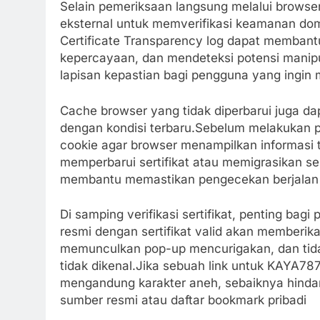
Selain pemeriksaan langsung melalui brows
eksternal untuk memverifikasi keamanan doma
Certificate Transparency log dapat membantu 
kepercayaan, dan mendeteksi potensi manipu
lapisan kepastian bagi pengguna yang ingin
Cache browser yang tidak diperbarui juga dap
dengan kondisi terbaru.Sebelum melakukan pe
cookie agar browser menampilkan informasi te
memperbarui sertifikat atau memigrasikan s
membantu memastikan pengecekan berjalan 
Di samping verifikasi sertifikat, penting bag
resmi dengan sertifikat valid akan memberik
memunculkan pop-up mencurigakan, dan tid
tidak dikenal.Jika sebuah link untuk KAYA78
mengandung karakter aneh, sebaiknya hindari 
sumber resmi atau daftar bookmark pribadi