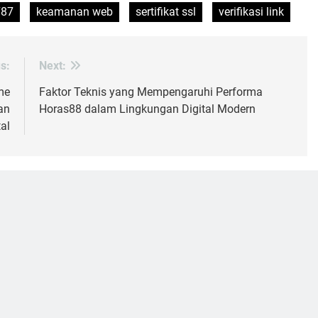
787
keamanan web
sertifikat ssl
verifikasi link
s:
Next:
me
Faktor Teknis yang Mempengaruhi Performa
an
Horas88 dalam Lingkungan Digital Modern
al