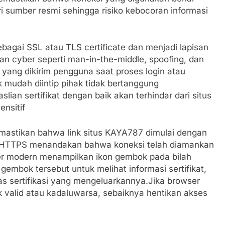
ari sumber resmi sehingga risiko kebocoran informasi
ebagai SSL atau TLS certificate dan menjadi lapisan
n cyber seperti man-in-the-middle, spoofing, dan
a yang dikirim pengguna saat proses login atau
ak mudah diintip pihak tidak bertanggung
n sertifikat dengan baik akan terhindar dari situs
ensitif
mastikan bahwa link situs KAYA787 dimulai dengan
 HTTPS menandakan bahwa koneksi telah diamankan
er modern menampilkan ikon gembok pada bilah
gembok tersebut untuk melihat informasi sertifikat,
itas sertifikasi yang mengeluarkannya.Jika browser
k valid atau kadaluwarsa, sebaiknya hentikan akses