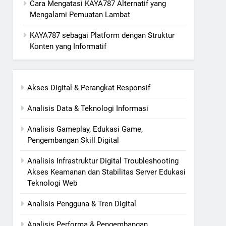
Cara Mengatasi KAYA787 Alternatif yang
Mengalami Pemuatan Lambat
KAYA787 sebagai Platform dengan Struktur
Konten yang Informatif
Akses Digital & Perangkat Responsif
Analisis Data & Teknologi Informasi
Analisis Gameplay, Edukasi Game,
Pengembangan Skill Digital
Analisis Infrastruktur Digital Troubleshooting
Akses Keamanan dan Stabilitas Server Edukasi
Teknologi Web
Analisis Pengguna & Tren Digital
Analisis Performa & Pengembangan