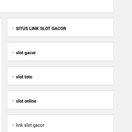
SITUS LINK SLOT GACOR
slot gacor
slot toto
slot online
link slot gacor