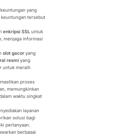
 keuntungan yang
pa keuntungan tersebut
n
enkripsi SSL
untuk
n, menjaga informasi
in
slot gacor
yang
iral resmi
yang
 untuk meraih
astikan proses
man, memungkinkan
alam waktu singkat
yediakan layanan
ikan solusi bagi
ki pertanyaan.
warkan berbagai