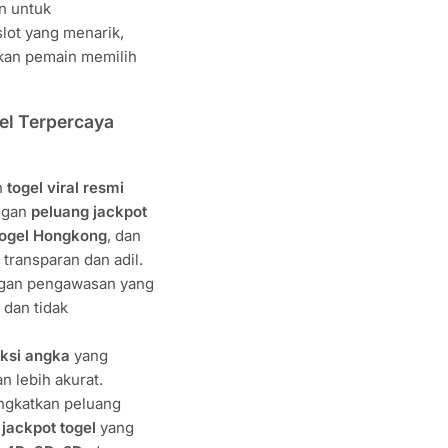
n untuk
lot yang menarik,
kan pemain memilih
el Terpercaya
n
togel viral resmi
ngan
peluang jackpot
ogel Hongkong
, dan
transparan dan adil.
engan pengawasan yang
 dan tidak
iksi angka
yang
 lebih akurat.
ngkatkan peluang
h
jackpot togel
yang