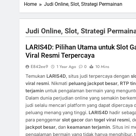
Home
Judi Online, Slot, Strategi Permainan
Judi Online, Slot, Strategi Permain
LARIS4D: Pilihan Utama untuk Slot G
Viral Resmi Terpercaya
E842ee9
1 Year Ago
0
10 Mins
Temukan
LARIS4D
, situs judi terpercaya dengan
sl
viral resmi
. Nikmati
peluang jackpot besar
,
RTP tin
terjamin
untuk pengalaman bermain yang mengunt
Dalam dunia perjudian online yang semakin berke
judi selalu mencari platform yang dapat dipercaya
peluang menang yang tinggi.
LARIS4D
hadir sebaga
para penggemar
slot gacor
dan
togel viral resmi
, 
jackpot besar
, dan
keamanan terjamin
. Situs ini
pengalaman bermain yang tidak hanya menghibur, t