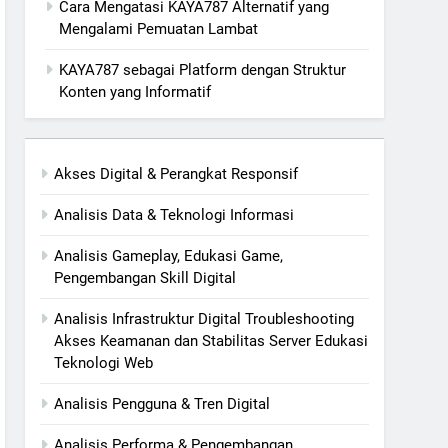
Cara Mengatasi KAYA787 Alternatif yang
Mengalami Pemuatan Lambat
KAYA787 sebagai Platform dengan Struktur
Konten yang Informatif
Akses Digital & Perangkat Responsif
Analisis Data & Teknologi Informasi
Analisis Gameplay, Edukasi Game,
Pengembangan Skill Digital
Analisis Infrastruktur Digital Troubleshooting
Akses Keamanan dan Stabilitas Server Edukasi
Teknologi Web
Analisis Pengguna & Tren Digital
Analisis Performa & Pengembangan