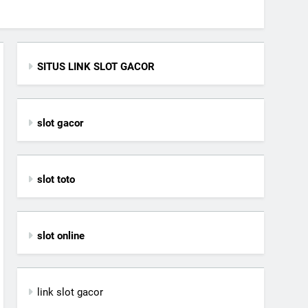
SITUS LINK SLOT GACOR
slot gacor
slot toto
slot online
link slot gacor