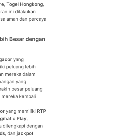
re
,
Togel Hongkong
,
ran ini dilakukan
asa aman dan percaya
ebih Besar dengan
 gacor
yang
iki peluang lebih
an mereka dalam
nangan yang
makin besar peluang
n mereka kembali
cor
yang memiliki
RTP
gmatic Play
,
ga dilengkapi dengan
ds
, dan
jackpot