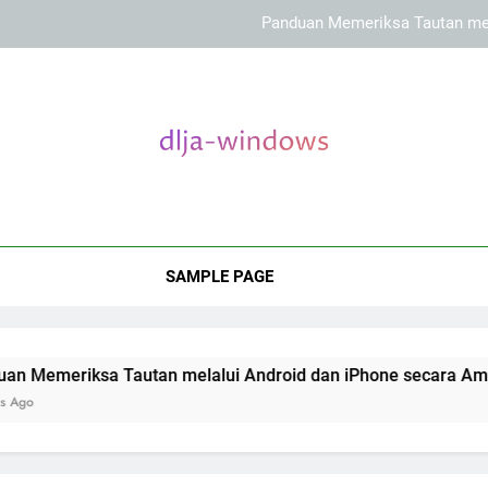
Panduan Memeriksa Tautan mel
KAYA787 Alternatif dengan Str
Cara Mengatasi KAYA787 Altern
Cara Membuka Halaman melalui Bro
JA Windows
Panduan Memeriksa Tautan mel
erbagai Software Dan Alat Untuk Meningkatkan Performa Wi
KAYA787 Alternatif dengan Str
SAMPLE PAGE
Cara Mengatasi KAYA787 Altern
iksa Tautan melalui Android dan iPhone secara Aman