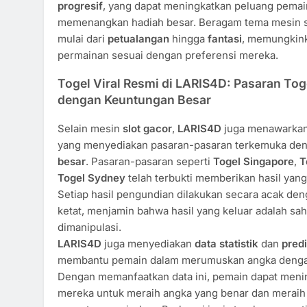
progresif
, yang dapat meningkatkan peluang pemai
memenangkan hadiah besar. Beragam tema mesin s
mulai dari
petualangan
hingga
fantasi
, memungkin
permainan sesuai dengan preferensi mereka.
Togel Viral Resmi di LARIS4D: Pasaran Tog
dengan Keuntungan Besar
Selain mesin
slot gacor
,
LARIS4D
juga menawarka
yang menyediakan pasaran-pasaran terkemuka de
besar
. Pasaran-pasaran seperti
Togel Singapore
,
T
Togel Sydney
telah terbukti memberikan hasil yang 
Setiap hasil pengundian dilakukan secara acak d
ketat, menjamin bahwa hasil yang keluar adalah sah
dimanipulasi.
LARIS4D
juga menyediakan
data statistik
dan
pred
membantu pemain dalam merumuskan angka dengan
Dengan memanfaatkan data ini, pemain dapat meni
mereka untuk meraih angka yang benar dan merai