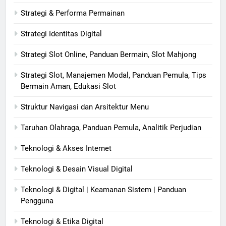
Strategi & Performa Permainan
Strategi Identitas Digital
Strategi Slot Online, Panduan Bermain, Slot Mahjong
Strategi Slot, Manajemen Modal, Panduan Pemula, Tips
Bermain Aman, Edukasi Slot
Struktur Navigasi dan Arsitektur Menu
Taruhan Olahraga, Panduan Pemula, Analitik Perjudian
Teknologi & Akses Internet
Teknologi & Desain Visual Digital
Teknologi & Digital | Keamanan Sistem | Panduan
Pengguna
Teknologi & Etika Digital