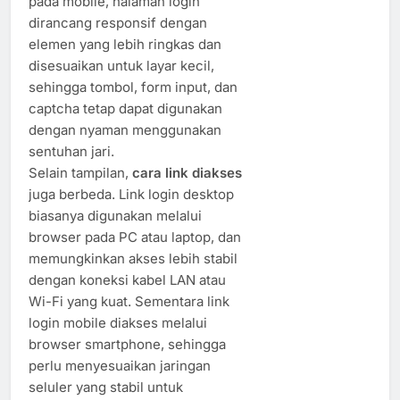
pada mobile, halaman login
dirancang responsif dengan
elemen yang lebih ringkas dan
disesuaikan untuk layar kecil,
sehingga tombol, form input, dan
captcha tetap dapat digunakan
dengan nyaman menggunakan
sentuhan jari.
Selain tampilan,
cara link diakses
juga berbeda. Link login desktop
biasanya digunakan melalui
browser pada PC atau laptop, dan
memungkinkan akses lebih stabil
dengan koneksi kabel LAN atau
Wi-Fi yang kuat. Sementara link
login mobile diakses melalui
browser smartphone, sehingga
perlu menyesuaikan jaringan
seluler yang stabil untuk