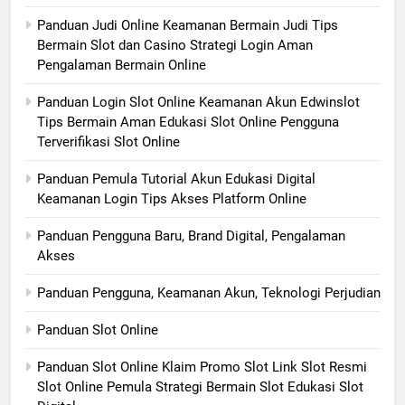
Panduan Judi Online Keamanan Bermain Judi Tips
Bermain Slot dan Casino Strategi Login Aman
Pengalaman Bermain Online
Panduan Login Slot Online Keamanan Akun Edwinslot
Tips Bermain Aman Edukasi Slot Online Pengguna
Terverifikasi Slot Online
Panduan Pemula Tutorial Akun Edukasi Digital
Keamanan Login Tips Akses Platform Online
Panduan Pengguna Baru, Brand Digital, Pengalaman
Akses
Panduan Pengguna, Keamanan Akun, Teknologi Perjudian
Panduan Slot Online
Panduan Slot Online Klaim Promo Slot Link Slot Resmi
Slot Online Pemula Strategi Bermain Slot Edukasi Slot