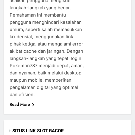
asalkan pengguna mengikuti
langkah-langkah yang benar.
Pemahaman ini membantu
pengguna menghindari kesalahan
umum, seperti salah memasukkan
kredensial, menggunakan link
pihak ketiga, atau mengalami error
akibat cache dan jaringan. Dengan
langkah-langkah yang tepat, login
Pokemon787 menjadi cepat, aman,
dan nyaman, baik melalui desktop
maupun mobile, memberikan
pengalaman digital yang optimal
dan efisien.
Read More
SITUS LINK SLOT GACOR