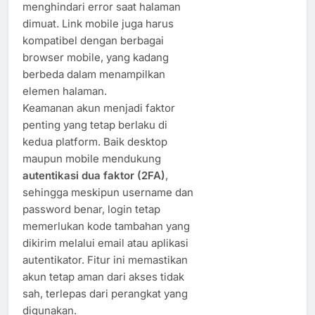
menghindari error saat halaman
dimuat. Link mobile juga harus
kompatibel dengan berbagai
browser mobile, yang kadang
berbeda dalam menampilkan
elemen halaman.
Keamanan akun menjadi faktor
penting yang tetap berlaku di
kedua platform. Baik desktop
maupun mobile mendukung
autentikasi dua faktor (2FA)
,
sehingga meskipun username dan
password benar, login tetap
memerlukan kode tambahan yang
dikirim melalui email atau aplikasi
autentikator. Fitur ini memastikan
akun tetap aman dari akses tidak
sah, terlepas dari perangkat yang
digunakan.