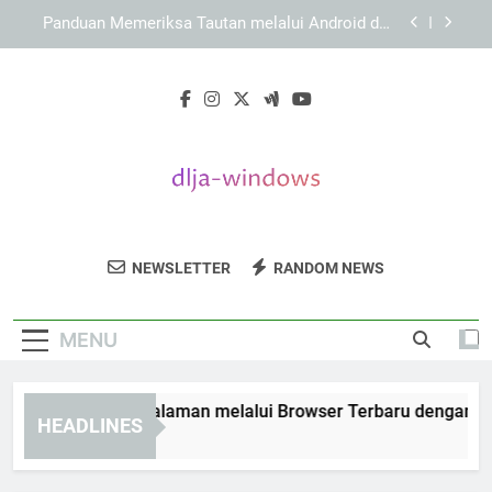
Skip
KAYA787 Alternatif dengan Struktur Menu yang
to
Jelas dan Terorganisir
content
Cara Mengatasi KAYA787 Alternatif yang
Mengalami Pemuatan Lambat
Cara Membuka Halaman melalui Browser Terbaru
dengan Aman dan Stabil
Panduan Memeriksa Tautan melalui Android dan
iPhone secara Aman
KAYA787 Alternatif dengan Struktur Menu yang
Jelas dan Terorganisir
DLJA Windows
Temukan Berbagai Software Dan Alat Untuk
Cara Mengatasi KAYA787 Alternatif yang
NEWSLETTER
RANDOM NEWS
Mengalami Pemuatan Lambat
Meningkatkan Performa Windows Anda Di
DLJA Windows.
MENU
ra Membuka Halaman melalui Browser Terbaru dengan Aman 
HEADLINES
Weeks Ago