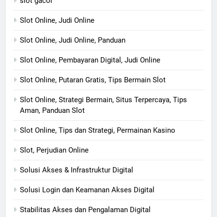
slot gacor
Slot Online, Judi Online
Slot Online, Judi Online, Panduan
Slot Online, Pembayaran Digital, Judi Online
Slot Online, Putaran Gratis, Tips Bermain Slot
Slot Online, Strategi Bermain, Situs Terpercaya, Tips
Aman, Panduan Slot
Slot Online, Tips dan Strategi, Permainan Kasino
Slot, Perjudian Online
Solusi Akses & Infrastruktur Digital
Solusi Login dan Keamanan Akses Digital
Stabilitas Akses dan Pengalaman Digital