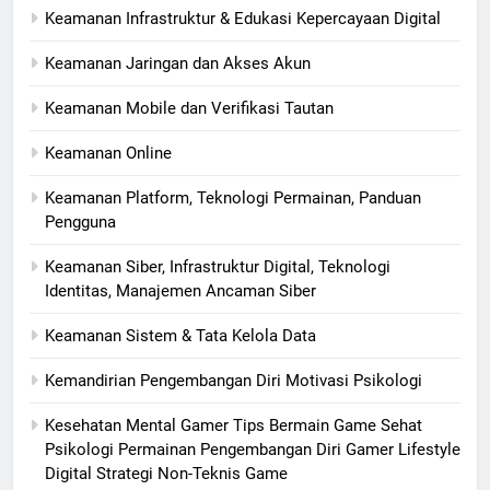
Keamanan Infrastruktur & Edukasi Kepercayaan Digital
Keamanan Jaringan dan Akses Akun
Keamanan Mobile dan Verifikasi Tautan
Keamanan Online
Keamanan Platform, Teknologi Permainan, Panduan
Pengguna
Keamanan Siber, Infrastruktur Digital, Teknologi
Identitas, Manajemen Ancaman Siber
Keamanan Sistem & Tata Kelola Data
Kemandirian Pengembangan Diri Motivasi Psikologi
Kesehatan Mental Gamer Tips Bermain Game Sehat
Psikologi Permainan Pengembangan Diri Gamer Lifestyle
Digital Strategi Non-Teknis Game