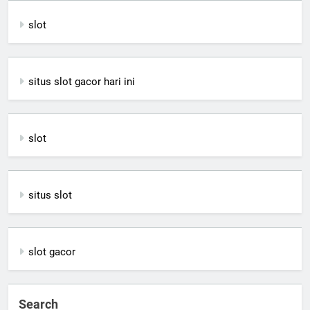
slot
situs slot gacor hari ini
slot
situs slot
slot gacor
Search