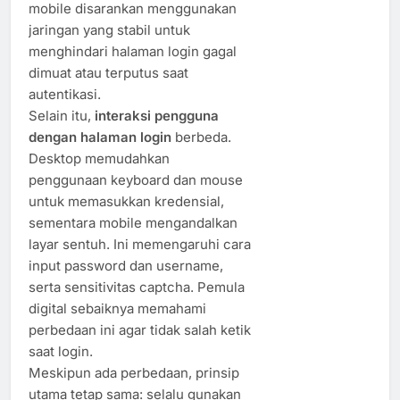
mobile disarankan menggunakan
jaringan yang stabil untuk
menghindari halaman login gagal
dimuat atau terputus saat
autentikasi.
Selain itu,
interaksi pengguna
dengan halaman login
berbeda.
Desktop memudahkan
penggunaan keyboard dan mouse
untuk memasukkan kredensial,
sementara mobile mengandalkan
layar sentuh. Ini memengaruhi cara
input password dan username,
serta sensitivitas captcha. Pemula
digital sebaiknya memahami
perbedaan ini agar tidak salah ketik
saat login.
Meskipun ada perbedaan, prinsip
utama tetap sama: selalu gunakan