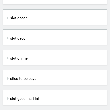
slot gacor
slot gacor
slot online
situs terpercaya
slot gacor hari ini