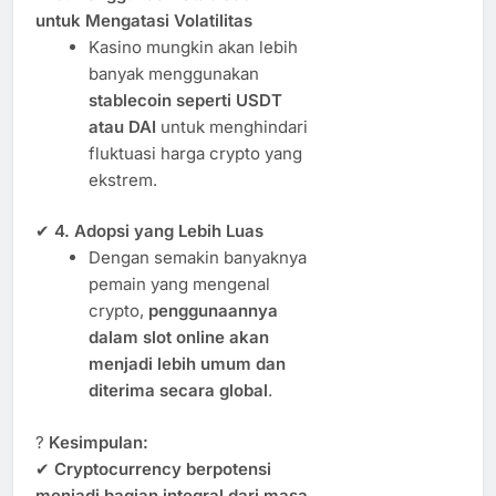
untuk Mengatasi Volatilitas
Kasino mungkin akan lebih
banyak menggunakan
stablecoin seperti USDT
atau DAI
untuk menghindari
fluktuasi harga crypto yang
ekstrem.
✔
4. Adopsi yang Lebih Luas
Dengan semakin banyaknya
pemain yang mengenal
crypto,
penggunaannya
dalam slot online akan
menjadi lebih umum dan
diterima secara global
.
?
Kesimpulan:
✔
Cryptocurrency berpotensi
menjadi bagian integral dari masa