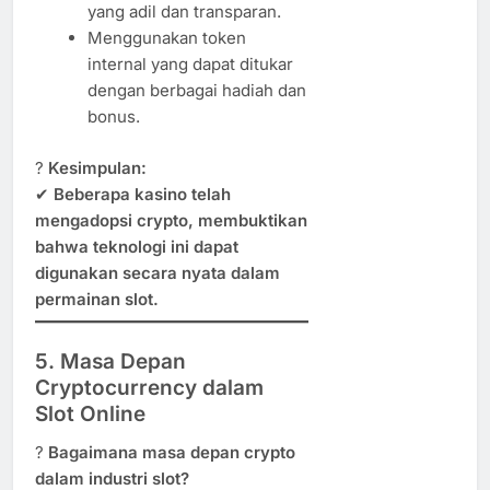
yang adil dan transparan.
Menggunakan token
internal yang dapat ditukar
dengan berbagai hadiah dan
bonus.
?
Kesimpulan:
✔
Beberapa kasino telah
mengadopsi crypto, membuktikan
bahwa teknologi ini dapat
digunakan secara nyata dalam
permainan slot.
5. Masa Depan
Cryptocurrency dalam
Slot Online
?
Bagaimana masa depan crypto
dalam industri slot?