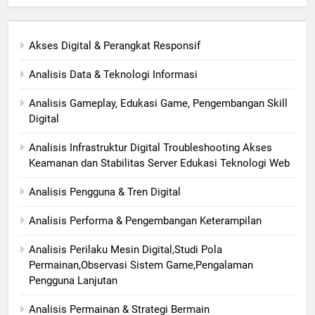
Akses Digital & Perangkat Responsif
Analisis Data & Teknologi Informasi
Analisis Gameplay, Edukasi Game, Pengembangan Skill
Digital
Analisis Infrastruktur Digital Troubleshooting Akses
Keamanan dan Stabilitas Server Edukasi Teknologi Web
Analisis Pengguna & Tren Digital
Analisis Performa & Pengembangan Keterampilan
Analisis Perilaku Mesin Digital,Studi Pola
Permainan,Observasi Sistem Game,Pengalaman
Pengguna Lanjutan
Analisis Permainan & Strategi Bermain