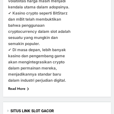
volatilitas harga masih menjadi
kendala utama dalam adopsinya.
✔
Kasino crypto seperti BitStarz
dan mBit telah membuktikan
bahwa penggunaan
cryptocurrency dalam slot adalah
sesuatu yang mungkin dan
semakin populer.
✔
Di masa depan, lebih banyak
kasino dan pengembang game
akan mengintegrasikan crypto
dalam permainan mereka,
menjadikannya standar baru
dalam industri perjudian digital.
Read More
SITUS LINK SLOT GACOR