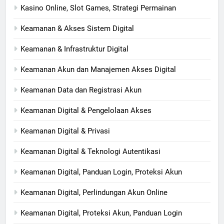
Kasino Online, Slot Games, Strategi Permainan
Keamanan & Akses Sistem Digital
Keamanan & Infrastruktur Digital
Keamanan Akun dan Manajemen Akses Digital
Keamanan Data dan Registrasi Akun
Keamanan Digital & Pengelolaan Akses
Keamanan Digital & Privasi
Keamanan Digital & Teknologi Autentikasi
Keamanan Digital, Panduan Login, Proteksi Akun
Keamanan Digital, Perlindungan Akun Online
Keamanan Digital, Proteksi Akun, Panduan Login