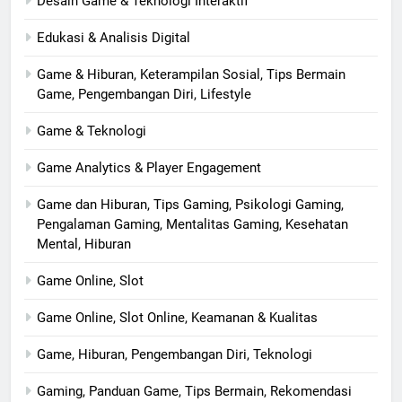
Desain Game & Teknologi Interaktif
Edukasi & Analisis Digital
Game & Hiburan, Keterampilan Sosial, Tips Bermain
Game, Pengembangan Diri, Lifestyle
Game & Teknologi
Game Analytics & Player Engagement
Game dan Hiburan, Tips Gaming, Psikologi Gaming,
Pengalaman Gaming, Mentalitas Gaming, Kesehatan
Mental, Hiburan
Game Online, Slot
Game Online, Slot Online, Keamanan & Kualitas
Game, Hiburan, Pengembangan Diri, Teknologi
Gaming, Panduan Game, Tips Bermain, Rekomendasi