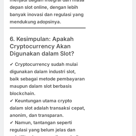
depan slot online, dengan lebih
banyak inovasi dan regulasi yang
mendukung adopsinya.
6. Kesimpulan: Apakah
Cryptocurrency Akan
Digunakan dalam Slot?
✔
Cryptocurrency sudah mulai
digunakan dalam industri slot,
baik sebagai metode pembayaran
maupun dalam slot berbasis
blockchain.
✔
Keuntungan utama crypto
dalam slot adalah transaksi cepat,
anonim, dan transparan.
✔
Namun, tantangan seperti
regulasi yang belum jelas dan