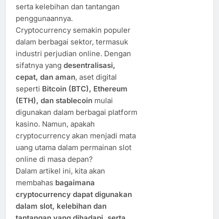
serta kelebihan dan tantangan
penggunaannya.
Cryptocurrency semakin populer
dalam berbagai sektor, termasuk
industri perjudian online. Dengan
sifatnya yang
desentralisasi,
cepat, dan aman
, aset digital
seperti
Bitcoin (BTC), Ethereum
(ETH), dan stablecoin
mulai
digunakan dalam berbagai platform
kasino. Namun, apakah
cryptocurrency akan menjadi mata
uang utama dalam permainan slot
online di masa depan?
Dalam artikel ini, kita akan
membahas
bagaimana
cryptocurrency dapat digunakan
dalam slot, kelebihan dan
tantangan yang dihadapi, serta