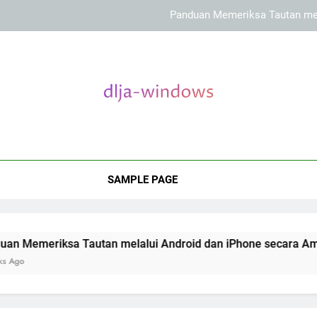
Panduan Memeriksa Tautan mel
KAYA787 Alternatif dengan Str
Cara Mengatasi KAYA787 Altern
Cara Membuka Halaman melalui Bro
JA Windows
Panduan Memeriksa Tautan mel
erbagai Software Dan Alat Untuk Meningkatkan Performa Wi
KAYA787 Alternatif dengan Str
SAMPLE PAGE
Cara Mengatasi KAYA787 Altern
sa Tautan melalui Android dan iPhone secara Aman
KA
3 