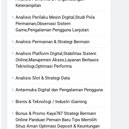
Keterampilan
Analisis Perilaku Mesin Digital,Studi Pola
Permainan,Observasi Sistem
Game,Pengalaman Pengguna Lanjutan
Analisis Permainan & Strategi Bermain
Analisis Platform Digital,Stabilitas Sistem
Online,Manajemen Akses,Layanan Berbasis
Teknologi,Optimasi Performa
Analisis Slot & Strategi Data
Antarmuka Digital dan Pengalaman Pengguna
Bisnis & Teknologi / Industri iGaming
Bonus & Promo Kaya787 Strategi Bermain
Online Panduan Pemain Baru Tips Memilih
Situs Aman Optimasi Deposit & Keuntungan