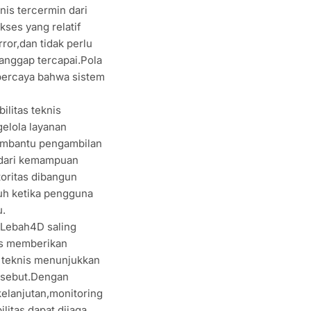
nis tercermin dari
kses yang relatif
ror,dan tidak perlu
anggap tercapai.Pola
percaya bahwa sistem
ilitas teknis
elola layanan
embantu pengambilan
t dari kemampuan
toritas dibangun
uh ketika pengguna
u.
a Lebah4D saling
es memberikan
s teknis menunjukkan
rsebut.Dengan
kelanjutan,monitoring
litas dapat dijaga