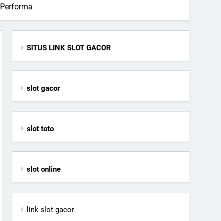
 Performa
SITUS LINK SLOT GACOR
slot gacor
slot toto
slot online
link slot gacor