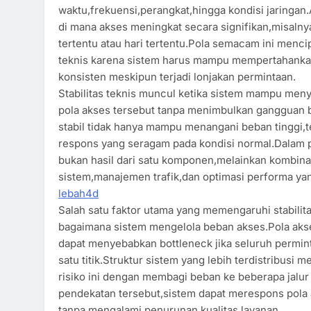
waktu,frekuensi,perangkat,hingga kondisi jaringan.
di mana akses meningkat secara signifikan,misalny
tertentu atau hari tertentu.Pola semacam ini menci
teknis karena sistem harus mampu mempertahanka
konsisten meskipun terjadi lonjakan permintaan.
Stabilitas teknis muncul ketika sistem mampu meny
pola akses tersebut tanpa menimbulkan gangguan b
stabil tidak hanya mampu menangani beban tinggi,t
respons yang seragam pada kondisi normal.Dalam pr
bukan hasil dari satu komponen,melainkan kombinas
sistem,manajemen trafik,dan optimasi performa yan
lebah4d
Salah satu faktor utama yang memengaruhi stabilita
bagaimana sistem mengelola beban akses.Pola akse
dapat menyebabkan bottleneck jika seluruh permin
satu titik.Struktur sistem yang lebih terdistribus
risiko ini dengan membagi beban ke beberapa jalu
pendekatan tersebut,sistem dapat merespons pola
tanpa mengalami penurunan kualitas layanan.