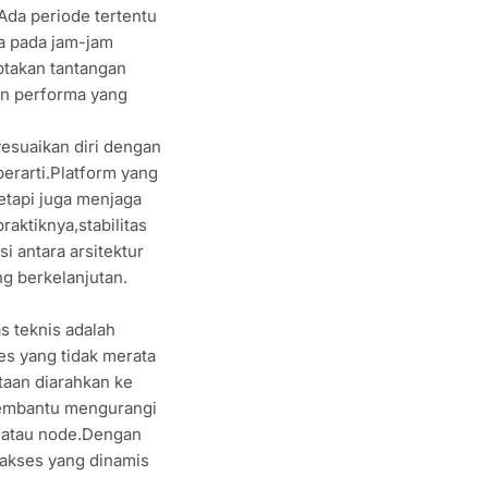
Ada periode tertentu
a pada jam-jam
ptakan tantangan
n performa yang
esuaikan diri dengan
erarti.Platform yang
etapi juga menjaga
aktiknya,stabilitas
i antara arsitektur
g berkelanjutan.
s teknis adalah
s yang tidak merata
taan diarahkan ke
i membantu mengurangi
r atau node.Dengan
 akses yang dinamis