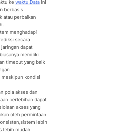
aktu ke
waktu.Data
ini
n berbasis
k atau perbaikan
h.
sistem menghadapi
rediksi secara
 jaringan dapat
 biasanya memiliki
n timeout yang baik
engan
 meskipun kondisi
n pola akses dan
ntaan berlebihan dapat
elolaan akses yang
kan oleh permintaan
onsisten,sistem lebih
as lebih mudah