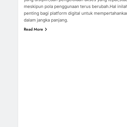
meskipun pola penggunaan terus berubah.Hal inila
penting bagi platform digital untuk mempertahankan
dalam jangka panjang.
Read More