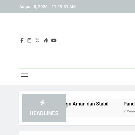
Skip
August 8, 2026
11:19:32 AM
to
content
DL
Temukan B
ser Terbaru dengan Aman dan Stabil
Panduan Memerik
2 Weeks Ago
HEADLINES