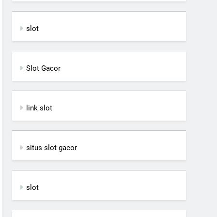
slot
Slot Gacor
link slot
situs slot gacor
slot