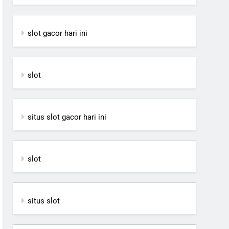
slot gacor hari ini
slot
situs slot gacor hari ini
slot
situs slot