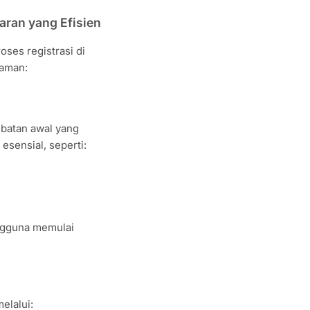
ran yang Efisien
ses registrasi di
yaman:
mbatan awal yang
esensial, seperti:
ngguna memulai
elalui: