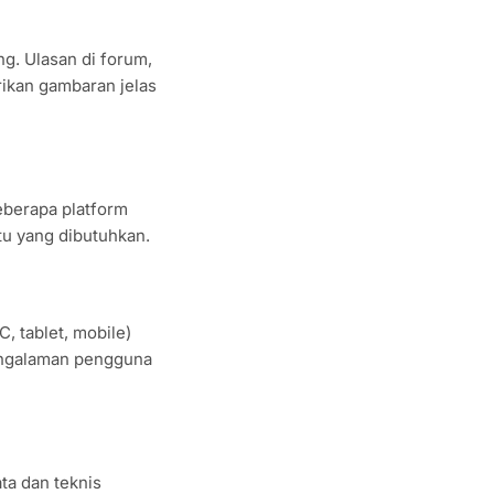
ng. Ulasan di forum,
rikan gambaran jelas
eberapa platform
u yang dibutuhkan.
, tablet, mobile)
engalaman pengguna
ta dan teknis