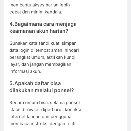
membantu akses harian lebih
cepat dan minim kendala.
4.Bagaimana cara menjaga
keamanan akun harian?
Gunakan kata sandi kuat, simpan
data login di tempat aman, hindari
perangkat umum, aktifkan kunci
layar, dan jangan membagikan
informasi akun.
5.Apakah daftar bisa
dilakukan melalui ponsel?
Secara umum bisa, selama ponsel
stabil, browser diperbarui, koneksi
internet lancar, dan pengguna
membaca instruksi dengan teliti.