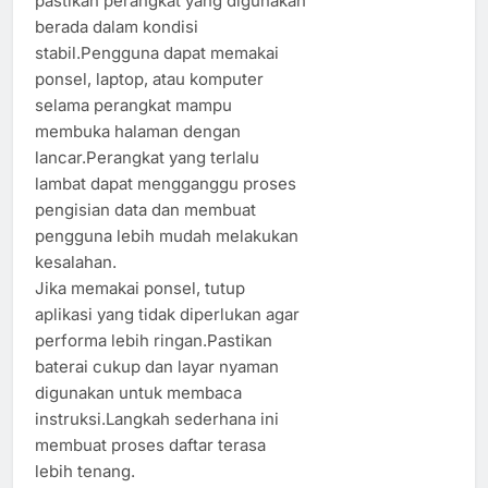
pastikan perangkat yang digunakan
berada dalam kondisi
stabil.Pengguna dapat memakai
ponsel, laptop, atau komputer
selama perangkat mampu
membuka halaman dengan
lancar.Perangkat yang terlalu
lambat dapat mengganggu proses
pengisian data dan membuat
pengguna lebih mudah melakukan
kesalahan.
Jika memakai ponsel, tutup
aplikasi yang tidak diperlukan agar
performa lebih ringan.Pastikan
baterai cukup dan layar nyaman
digunakan untuk membaca
instruksi.Langkah sederhana ini
membuat proses daftar terasa
lebih tenang.