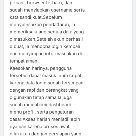
pribadi, browser terbaru, dan
sudah menyiapkan username serta
kata sandi kuat.Sebelum
menyelesaikan pendaftaran, ia
memeriksa ulang semua data yang
dimasukkan.Setelah akun berhasil
dibuat, ia mencoba login kembali
dan menyimpan informasi akun di
tempat aman.
Keesokan harinya, pengguna
tersebut dapat masuk lebih cepat
karena data login sudah tersimpan
dengan rapi dan perangkat yang
digunakan tetap sama.Ia juga
sudah memahami dashboard,
menu profil, serta pengaturan
dasar.Akses harian menjadi lebih
nyaman karena proses awal
dilakukan dengan persiapan yang