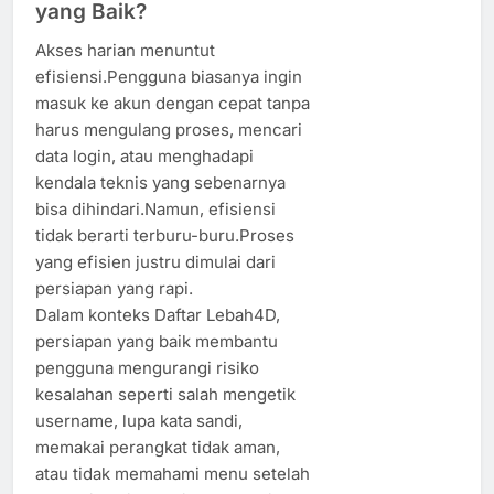
yang Baik?
Akses harian menuntut
efisiensi.Pengguna biasanya ingin
masuk ke akun dengan cepat tanpa
harus mengulang proses, mencari
data login, atau menghadapi
kendala teknis yang sebenarnya
bisa dihindari.Namun, efisiensi
tidak berarti terburu-buru.Proses
yang efisien justru dimulai dari
persiapan yang rapi.
Dalam konteks Daftar Lebah4D,
persiapan yang baik membantu
pengguna mengurangi risiko
kesalahan seperti salah mengetik
username, lupa kata sandi,
memakai perangkat tidak aman,
atau tidak memahami menu setelah