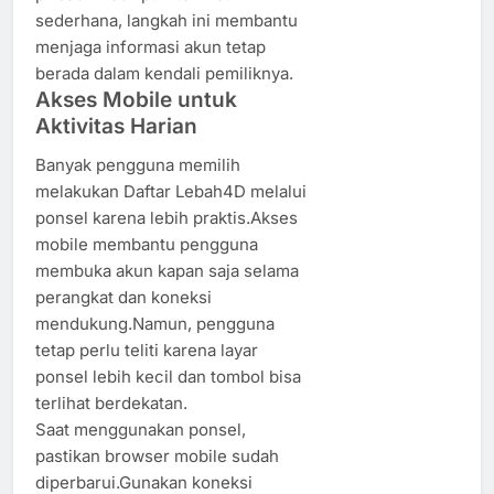
sederhana, langkah ini membantu
menjaga informasi akun tetap
berada dalam kendali pemiliknya.
Akses Mobile untuk
Aktivitas Harian
Banyak pengguna memilih
melakukan Daftar Lebah4D melalui
ponsel karena lebih praktis.Akses
mobile membantu pengguna
membuka akun kapan saja selama
perangkat dan koneksi
mendukung.Namun, pengguna
tetap perlu teliti karena layar
ponsel lebih kecil dan tombol bisa
terlihat berdekatan.
Saat menggunakan ponsel,
pastikan browser mobile sudah
diperbarui.Gunakan koneksi