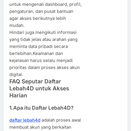
untuk mengenali dashboard, profil,
pengaturan, dan pusat bantuan
agar akses berikutnya lebih
mudah.
Hindari juga mengikuti informasi
yang tidak jelas atau arahan yang
meminta data pribadi secara
berlebihan.Keamanan dan
kejelasan harus selalu menjadi
prioritas dalam proses akses akun
digital.
FAQ Seputar Daftar
Lebah4D untuk Akses
Harian
1.Apa itu Daftar Lebah4D?
daftar lebah4d
adalah proses awal
membuat akun yang berkaitan