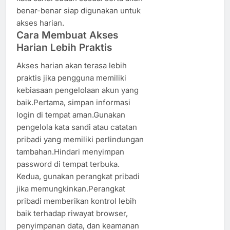
benar-benar siap digunakan untuk
akses harian.
Cara Membuat Akses
Harian Lebih Praktis
Akses harian akan terasa lebih
praktis jika pengguna memiliki
kebiasaan pengelolaan akun yang
baik.Pertama, simpan informasi
login di tempat aman.Gunakan
pengelola kata sandi atau catatan
pribadi yang memiliki perlindungan
tambahan.Hindari menyimpan
password di tempat terbuka.
Kedua, gunakan perangkat pribadi
jika memungkinkan.Perangkat
pribadi memberikan kontrol lebih
baik terhadap riwayat browser,
penyimpanan data, dan keamanan