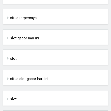
situs terpercaya
slot gacor hari ini
slot
situs slot gacor hari ini
slot