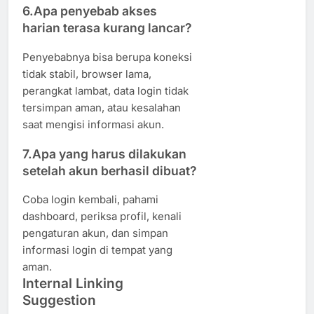
6.Apa penyebab akses
harian terasa kurang lancar?
Penyebabnya bisa berupa koneksi
tidak stabil, browser lama,
perangkat lambat, data login tidak
tersimpan aman, atau kesalahan
saat mengisi informasi akun.
7.Apa yang harus dilakukan
setelah akun berhasil dibuat?
Coba login kembali, pahami
dashboard, periksa profil, kenali
pengaturan akun, dan simpan
informasi login di tempat yang
aman.
Internal Linking
Suggestion