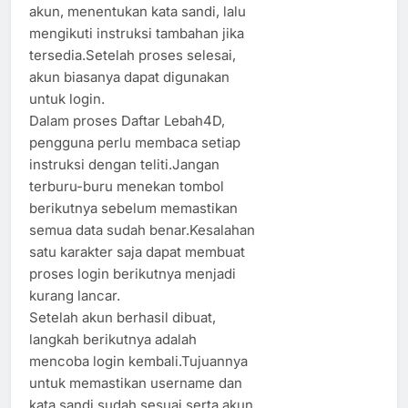
akun, menentukan kata sandi, lalu
mengikuti instruksi tambahan jika
tersedia.Setelah proses selesai,
akun biasanya dapat digunakan
untuk login.
Dalam proses Daftar Lebah4D,
pengguna perlu membaca setiap
instruksi dengan teliti.Jangan
terburu-buru menekan tombol
berikutnya sebelum memastikan
semua data sudah benar.Kesalahan
satu karakter saja dapat membuat
proses login berikutnya menjadi
kurang lancar.
Setelah akun berhasil dibuat,
langkah berikutnya adalah
mencoba login kembali.Tujuannya
untuk memastikan username dan
kata sandi sudah sesuai serta akun