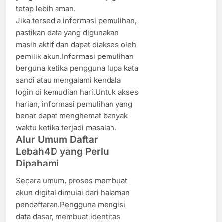
tetap lebih aman.
Jika tersedia informasi pemulihan,
pastikan data yang digunakan
masih aktif dan dapat diakses oleh
pemilik akun.Informasi pemulihan
berguna ketika pengguna lupa kata
sandi atau mengalami kendala
login di kemudian hari.Untuk akses
harian, informasi pemulihan yang
benar dapat menghemat banyak
waktu ketika terjadi masalah.
Alur Umum Daftar
Lebah4D yang Perlu
Dipahami
Secara umum, proses membuat
akun digital dimulai dari halaman
pendaftaran.Pengguna mengisi
data dasar, membuat identitas