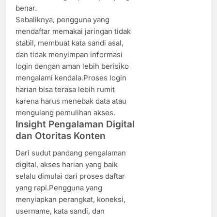
benar.
Sebaliknya, pengguna yang
mendaftar memakai jaringan tidak
stabil, membuat kata sandi asal,
dan tidak menyimpan informasi
login dengan aman lebih berisiko
mengalami kendala.Proses login
harian bisa terasa lebih rumit
karena harus menebak data atau
mengulang pemulihan akses.
Insight Pengalaman Digital
dan Otoritas Konten
Dari sudut pandang pengalaman
digital, akses harian yang baik
selalu dimulai dari proses daftar
yang rapi.Pengguna yang
menyiapkan perangkat, koneksi,
username, kata sandi, dan