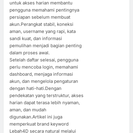
untuk akses harian membantu
pengguna memahami pentingnya
persiapan sebelum membuat
akun.Perangkat stabil, koneksi
aman, username yang rapi, kata
sandi kuat, dan informasi
pemulihan menjadi bagian penting
dalam proses awal.
Setelah daftar selesai, pengguna
perlu mencoba login, memahami
dashboard, menjaga informasi
akun, dan mengelola pengaturan
dengan hati-hati.Dengan
pendekatan yang terstruktur, akses
harian dapat terasa lebih nyaman,
aman, dan mudah
digunakan.Artikel ini juga
memperkuat brand keyword
Lebah4D secara natural melalui