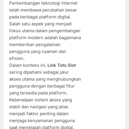
Perkembangan teknologi internet
telah membawa perubahan besar
pada berbagai platform digital.
Salah satu aspek yang menjadi
fokus utama dalam pengembangan
platform modern adalah bagaimana
memberikan pengalaman
pengguna yang nyaman dan
efisien.
Dalam konteks ini,
Link Toto Slot
sering dipahami sebagai jalur
akses utama yang menghubungkan
pengguna dengan berbagai fitur
yang tersedia pada platform.
Keberadaan sistem akses yang
stabil dan navigasi yang jelas
menjadi faktor penting dalam
menjaga kenyamanan pengguna
saat menjelajah platform digital.