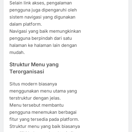
Selain link akses, pengalaman
pengguna juga dipengaruhi oleh
sistem navigasi yang digunakan
dalam platform.
Navigasi yang baik memungkinkan
pengguna berpindah dari satu
halaman ke halaman lain dengan
mudah.
Struktur Menu yang
Terorganisasi
Situs modern biasanya
menggunakan menu utama yang
terstruktur dengan jelas.
Menu tersebut membantu
pengguna menemukan berbagai
fitur yang tersedia pada platform.
Struktur menu yang baik biasanya