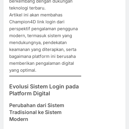
berkembang dengan dukungan
teknologi terbaru.
Artikel ini akan membahas
Champion4D link login dari
perspektif pengalaman pengguna
modern, termasuk sistem yang
mendukungnya, pendekatan
keamanan yang diterapkan, serta
bagaimana platform ini berusaha
memberikan pengalaman digital
yang optimal.
Evolusi Sistem Login pada
Platform Digital
Perubahan dari Sistem
Tradisional ke Sistem
Modern