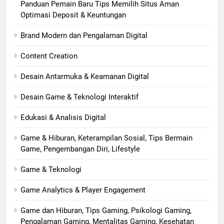
Panduan Pemain Baru Tips Memilih Situs Aman
Optimasi Deposit & Keuntungan
Brand Modern dan Pengalaman Digital
Content Creation
Desain Antarmuka & Keamanan Digital
Desain Game & Teknologi Interaktif
Edukasi & Analisis Digital
Game & Hiburan, Keterampilan Sosial, Tips Bermain
Game, Pengembangan Diri, Lifestyle
Game & Teknologi
Game Analytics & Player Engagement
Game dan Hiburan, Tips Gaming, Psikologi Gaming,
Pengalaman Gaming, Mentalitas Gaming, Kesehatan