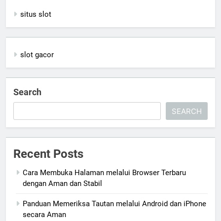
situs slot
slot gacor
Search
SEARCH
Recent Posts
Cara Membuka Halaman melalui Browser Terbaru
dengan Aman dan Stabil
Panduan Memeriksa Tautan melalui Android dan iPhone
secara Aman