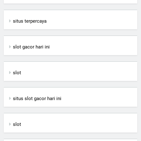
situs terpercaya
slot gacor hari ini
slot
situs slot gacor hari ini
slot