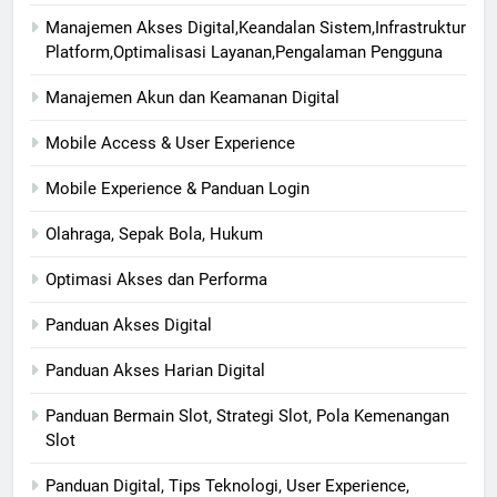
Manajemen Akses Digital,Keandalan Sistem,Infrastruktur
Platform,Optimalisasi Layanan,Pengalaman Pengguna
Manajemen Akun dan Keamanan Digital
Mobile Access & User Experience
Mobile Experience & Panduan Login
Olahraga, Sepak Bola, Hukum
Optimasi Akses dan Performa
Panduan Akses Digital
Panduan Akses Harian Digital
Panduan Bermain Slot, Strategi Slot, Pola Kemenangan
Slot
Panduan Digital, Tips Teknologi, User Experience,