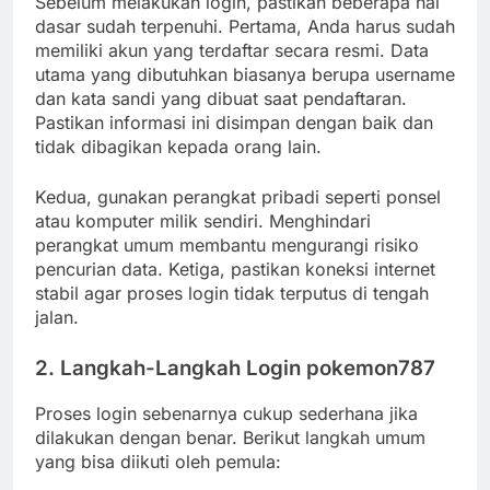
Sebelum melakukan login, pastikan beberapa hal
dasar sudah terpenuhi. Pertama, Anda harus sudah
memiliki akun yang terdaftar secara resmi. Data
utama yang dibutuhkan biasanya berupa username
dan kata sandi yang dibuat saat pendaftaran.
Pastikan informasi ini disimpan dengan baik dan
tidak dibagikan kepada orang lain.
Kedua, gunakan perangkat pribadi seperti ponsel
atau komputer milik sendiri. Menghindari
perangkat umum membantu mengurangi risiko
pencurian data. Ketiga, pastikan koneksi internet
stabil agar proses login tidak terputus di tengah
jalan.
2. Langkah-Langkah Login pokemon787
Proses login sebenarnya cukup sederhana jika
dilakukan dengan benar. Berikut langkah umum
yang bisa diikuti oleh pemula: