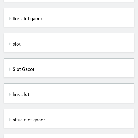
link slot gacor
slot
Slot Gacor
link slot
situs slot gacor