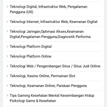
Teknologi Digital, Infrastruktur Web, Pengalaman
Pengguna (UX)
Teknologi Internet, Infrastruktur Web, Keamanan Digital
Teknologi Jaringan,Optimasi Akses,Keamanan
Digital,Pengalaman Pengguna,Diagnostik Performa
Teknologi Platform Digital
Teknologi Platform Online
Teknologi Web / Pengembangan Situs / Situs Judi Online
Teknologi, Kasino Online, Permainan Slot
Teknologi, Keamanan Online, Panduan Pengguna
Tips Gaming Kesehatan Mental Keseimbangan Hidup
Psikologi Game & Kesehatan