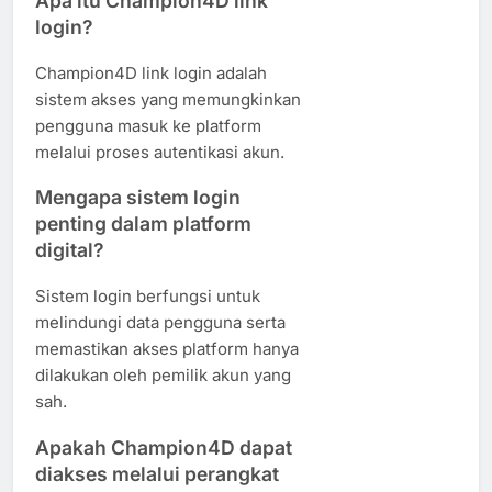
Apa itu Champion4D link
login?
Champion4D link login adalah
sistem akses yang memungkinkan
pengguna masuk ke platform
melalui proses autentikasi akun.
Mengapa sistem login
penting dalam platform
digital?
Sistem login berfungsi untuk
melindungi data pengguna serta
memastikan akses platform hanya
dilakukan oleh pemilik akun yang
sah.
Apakah Champion4D dapat
diakses melalui perangkat