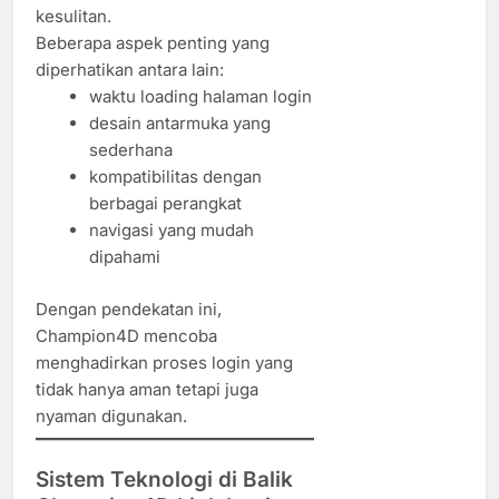
kesulitan.
Beberapa aspek penting yang
diperhatikan antara lain:
waktu loading halaman login
desain antarmuka yang
sederhana
kompatibilitas dengan
berbagai perangkat
navigasi yang mudah
dipahami
Dengan pendekatan ini,
Champion4D mencoba
menghadirkan proses login yang
tidak hanya aman tetapi juga
nyaman digunakan.
Sistem Teknologi di Balik