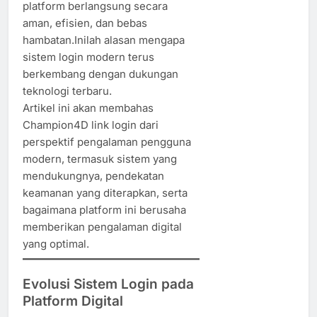
platform berlangsung secara
aman, efisien, dan bebas
hambatan.Inilah alasan mengapa
sistem login modern terus
berkembang dengan dukungan
teknologi terbaru.
Artikel ini akan membahas
Champion4D link login dari
perspektif pengalaman pengguna
modern, termasuk sistem yang
mendukungnya, pendekatan
keamanan yang diterapkan, serta
bagaimana platform ini berusaha
memberikan pengalaman digital
yang optimal.
Evolusi Sistem Login pada
Platform Digital