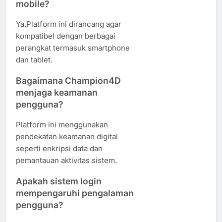
mobile?
Ya.Platform ini dirancang agar
kompatibel dengan berbagai
perangkat termasuk smartphone
dan tablet.
Bagaimana Champion4D
menjaga keamanan
pengguna?
Platform ini menggunakan
pendekatan keamanan digital
seperti enkripsi data dan
pemantauan aktivitas sistem.
Apakah sistem login
mempengaruhi pengalaman
pengguna?