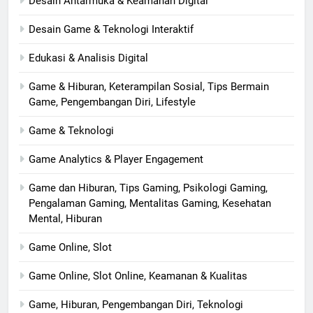
Desain Antarmuka & Keamanan Digital
Desain Game & Teknologi Interaktif
Edukasi & Analisis Digital
Game & Hiburan, Keterampilan Sosial, Tips Bermain
Game, Pengembangan Diri, Lifestyle
Game & Teknologi
Game Analytics & Player Engagement
Game dan Hiburan, Tips Gaming, Psikologi Gaming,
Pengalaman Gaming, Mentalitas Gaming, Kesehatan
Mental, Hiburan
Game Online, Slot
Game Online, Slot Online, Keamanan & Kualitas
Game, Hiburan, Pengembangan Diri, Teknologi