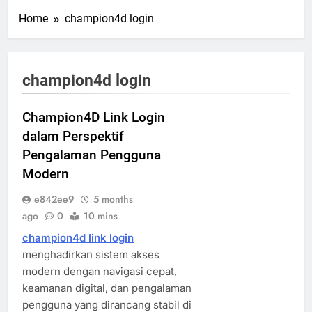
Home
champion4d login
champion4d login
Champion4D Link Login
dalam Perspektif
Pengalaman Pengguna
Modern
e842ee9
5 months
ago
0
10 mins
champion4d link login
menghadirkan sistem akses
modern dengan navigasi cepat,
keamanan digital, dan pengalaman
pengguna yang dirancang stabil di