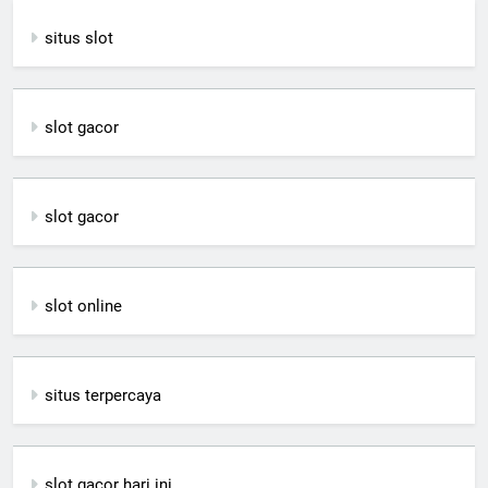
situs slot
slot gacor
slot gacor
slot online
situs terpercaya
slot gacor hari ini