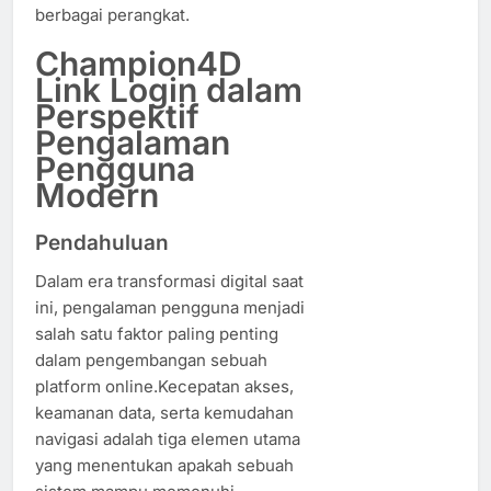
berbagai perangkat.
Champion4D
Link Login dalam
Perspektif
Pengalaman
Pengguna
Modern
Pendahuluan
Dalam era transformasi digital saat
ini, pengalaman pengguna menjadi
salah satu faktor paling penting
dalam pengembangan sebuah
platform online.Kecepatan akses,
keamanan data, serta kemudahan
navigasi adalah tiga elemen utama
yang menentukan apakah sebuah