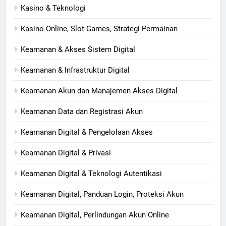
Kasino & Teknologi
Kasino Online, Slot Games, Strategi Permainan
Keamanan & Akses Sistem Digital
Keamanan & Infrastruktur Digital
Keamanan Akun dan Manajemen Akses Digital
Keamanan Data dan Registrasi Akun
Keamanan Digital & Pengelolaan Akses
Keamanan Digital & Privasi
Keamanan Digital & Teknologi Autentikasi
Keamanan Digital, Panduan Login, Proteksi Akun
Keamanan Digital, Perlindungan Akun Online