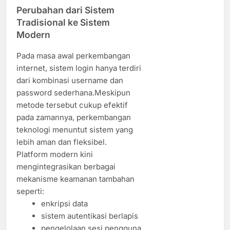
Perubahan dari Sistem
Tradisional ke Sistem
Modern
Pada masa awal perkembangan
internet, sistem login hanya terdiri
dari kombinasi username dan
password sederhana.Meskipun
metode tersebut cukup efektif
pada zamannya, perkembangan
teknologi menuntut sistem yang
lebih aman dan fleksibel.
Platform modern kini
mengintegrasikan berbagai
mekanisme keamanan tambahan
seperti:
enkripsi data
sistem autentikasi berlapis
pengelolaan sesi pengguna