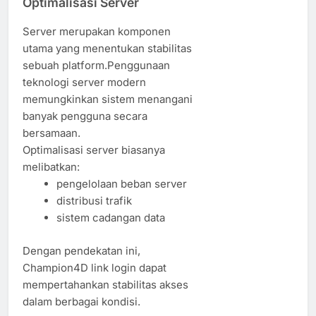
Optimalisasi Server
Server merupakan komponen
utama yang menentukan stabilitas
sebuah platform.Penggunaan
teknologi server modern
memungkinkan sistem menangani
banyak pengguna secara
bersamaan.
Optimalisasi server biasanya
melibatkan:
pengelolaan beban server
distribusi trafik
sistem cadangan data
Dengan pendekatan ini,
Champion4D link login dapat
mempertahankan stabilitas akses
dalam berbagai kondisi.