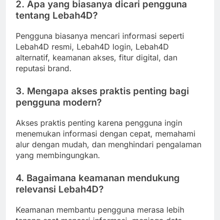
2. Apa yang biasanya dicari pengguna
tentang Lebah4D?
Pengguna biasanya mencari informasi seperti
Lebah4D resmi, Lebah4D login, Lebah4D
alternatif, keamanan akses, fitur digital, dan
reputasi brand.
3. Mengapa akses praktis penting bagi
pengguna modern?
Akses praktis penting karena pengguna ingin
menemukan informasi dengan cepat, memahami
alur dengan mudah, dan menghindari pengalaman
yang membingungkan.
4. Bagaimana keamanan mendukung
relevansi Lebah4D?
Keamanan membantu pengguna merasa lebih