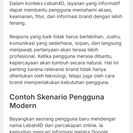
Dalam konteks Lebah4D, layanan yang informatif
dapat membantu pengguna memahami akses,
keamanan, fitur, dan informasi brand dengan lebih
tenang.
Respons yang baik tidak harus berlebihan. Justru,
komunikasi yang sederhana, sopan, dan langsung
menjawab pertanyaan akan terasa lebih
profesional. Ketika pengguna merasa dibantu,
kepercayaan akan tumbuh secara natural. Hal ini
penting karena relevansi brand tidak hanya
ditentukan oleh teknologi, tetapi juga oleh cara
brand memperlakukan kebutuhan pengguna.
Contoh Skenario Pengguna
Modern
Bayangkan seorang pengguna baru mendengar
nama Lebah4D dari percakapan online. Ia
kemudian mencari informasi melalui Google