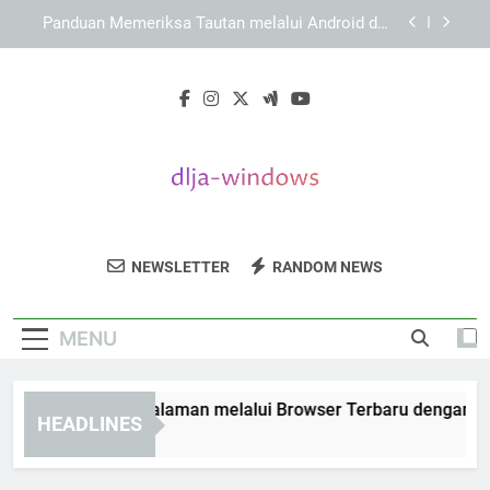
Skip
KAYA787 Alternatif dengan Struktur Menu yang
to
Jelas dan Terorganisir
content
Cara Mengatasi KAYA787 Alternatif yang
Mengalami Pemuatan Lambat
Cara Membuka Halaman melalui Browser Terbaru
dengan Aman dan Stabil
Panduan Memeriksa Tautan melalui Android dan
iPhone secara Aman
KAYA787 Alternatif dengan Struktur Menu yang
Jelas dan Terorganisir
DLJA Windows
Temukan Berbagai Software Dan Alat Untuk
Cara Mengatasi KAYA787 Alternatif yang
NEWSLETTER
RANDOM NEWS
Mengalami Pemuatan Lambat
Meningkatkan Performa Windows Anda Di
DLJA Windows.
MENU
ra Membuka Halaman melalui Browser Terbaru dengan Aman 
HEADLINES
Weeks Ago