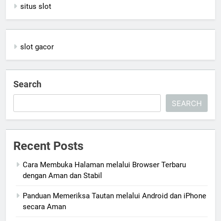
situs slot
slot gacor
Search
SEARCH
Recent Posts
Cara Membuka Halaman melalui Browser Terbaru
dengan Aman dan Stabil
Panduan Memeriksa Tautan melalui Android dan iPhone
secara Aman