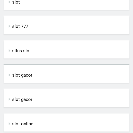
slot
slot 777
situs slot
slot gacor
slot gacor
slot online