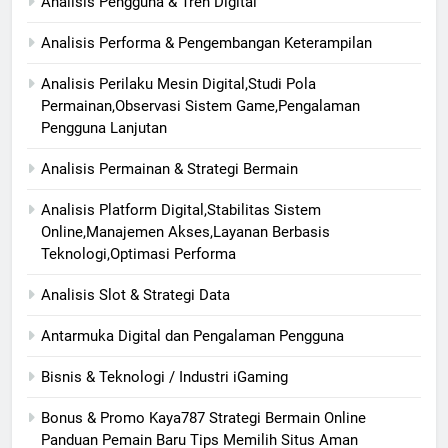
Analisis Pengguna & Tren Digital
Analisis Performa & Pengembangan Keterampilan
Analisis Perilaku Mesin Digital,Studi Pola
Permainan,Observasi Sistem Game,Pengalaman
Pengguna Lanjutan
Analisis Permainan & Strategi Bermain
Analisis Platform Digital,Stabilitas Sistem
Online,Manajemen Akses,Layanan Berbasis
Teknologi,Optimasi Performa
Analisis Slot & Strategi Data
Antarmuka Digital dan Pengalaman Pengguna
Bisnis & Teknologi / Industri iGaming
Bonus & Promo Kaya787 Strategi Bermain Online
Panduan Pemain Baru Tips Memilih Situs Aman