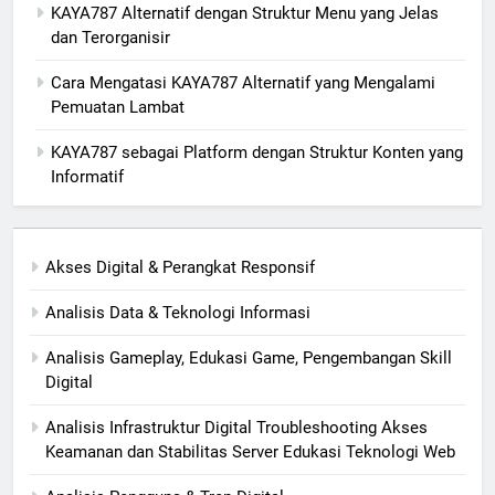
KAYA787 Alternatif dengan Struktur Menu yang Jelas
dan Terorganisir
Cara Mengatasi KAYA787 Alternatif yang Mengalami
Pemuatan Lambat
KAYA787 sebagai Platform dengan Struktur Konten yang
Informatif
Akses Digital & Perangkat Responsif
Analisis Data & Teknologi Informasi
Analisis Gameplay, Edukasi Game, Pengembangan Skill
Digital
Analisis Infrastruktur Digital Troubleshooting Akses
Keamanan dan Stabilitas Server Edukasi Teknologi Web