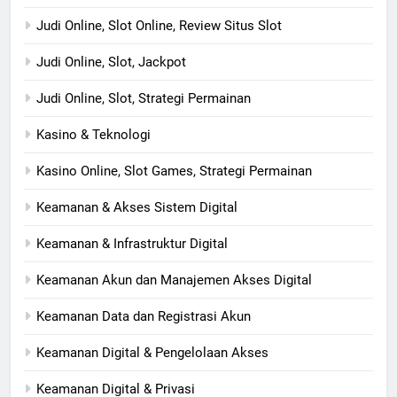
Judi Online, Slot Online, Review Situs Slot
Judi Online, Slot, Jackpot
Judi Online, Slot, Strategi Permainan
Kasino & Teknologi
Kasino Online, Slot Games, Strategi Permainan
Keamanan & Akses Sistem Digital
Keamanan & Infrastruktur Digital
Keamanan Akun dan Manajemen Akses Digital
Keamanan Data dan Registrasi Akun
Keamanan Digital & Pengelolaan Akses
Keamanan Digital & Privasi