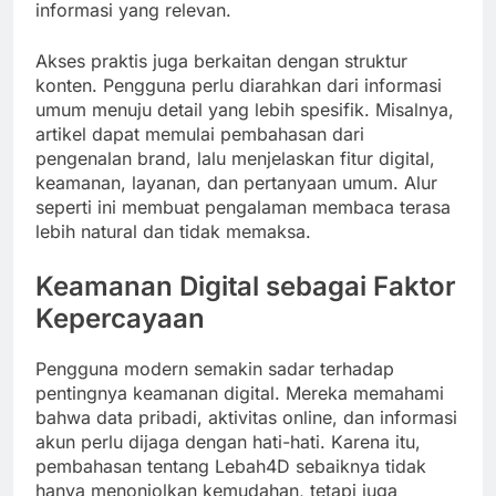
informasi yang relevan.
Akses praktis juga berkaitan dengan struktur
konten. Pengguna perlu diarahkan dari informasi
umum menuju detail yang lebih spesifik. Misalnya,
artikel dapat memulai pembahasan dari
pengenalan brand, lalu menjelaskan fitur digital,
keamanan, layanan, dan pertanyaan umum. Alur
seperti ini membuat pengalaman membaca terasa
lebih natural dan tidak memaksa.
Keamanan Digital sebagai Faktor
Kepercayaan
Pengguna modern semakin sadar terhadap
pentingnya keamanan digital. Mereka memahami
bahwa data pribadi, aktivitas online, dan informasi
akun perlu dijaga dengan hati-hati. Karena itu,
pembahasan tentang Lebah4D sebaiknya tidak
hanya menonjolkan kemudahan, tetapi juga