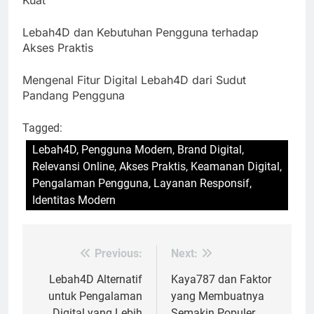
Lebah4D dan Kebutuhan Pengguna terhadap
Akses Praktis
Mengenal Fitur Digital Lebah4D dari Sudut
Pandang Pengguna
Tagged:
Lebah4D, Pengguna Modern, Brand Digital,
Relevansi Online, Akses Praktis, Keamanan Digital,
Pengalaman Pengguna, Layanan Responsif,
Identitas Modern
Previous:
Next:
Post
navigation
Lebah4D Alternatif
Kaya787 dan Faktor
untuk Pengalaman
yang Membuatnya
Digital yang Lebih
Semakin Populer