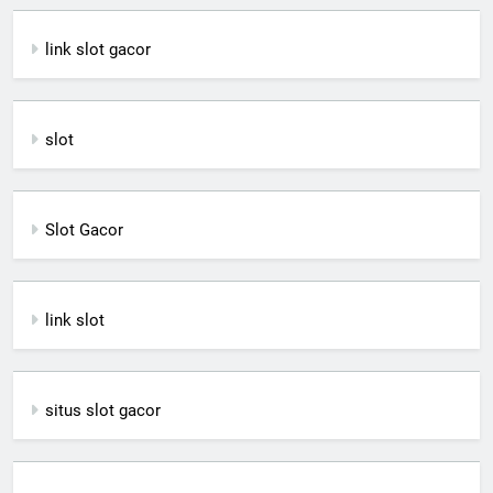
link slot gacor
slot
Slot Gacor
link slot
situs slot gacor