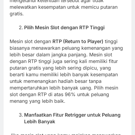
mengetahui ketentuan tersebut agar tidak
melewatkan kesempatan untuk memicu putaran
gratis.
Pilih Mesin Slot dengan RTP Tinggi
Mesin slot dengan
RTP (Return to Player)
tinggi
biasanya menawarkan peluang kemenangan yang
lebih besar dalam jangka panjang. Mesin slot
dengan RTP tinggi juga sering kali memiliki fitur
putaran gratis yang lebih sering dipicu, yang
berarti kamu memiliki lebih banyak kesempatan
untuk memenangkan hadiah besar tanpa
mempertaruhkan lebih banyak uang. Pilih mesin
slot dengan RTP di atas 96% untuk peluang
menang yang lebih baik.
Manfaatkan Fitur Retrigger untuk Peluang
Lebih Banyak