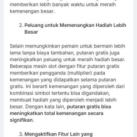
memberikan lebih banyak waktu untuk meraih
kemenangan besar.
Peluang untuk Memenangkan Hadiah Lebih
Besar
Selain memungkinkan pemain untuk bermain lebih
lama tanpa biaya tambahan, putaran gratis juga
meningkatkan peluang untuk meraih hadiah besar.
Beberapa mesin slot dengan fitur putaran gratis
memberikan pengganda (multiplier) pada
kemenangan yang didapatkan selama putaran
gratis. Ini berarti kemenangan yang diperoleh dari
kombinasi simbol tertentu bisa digandakan,
membuat hadiah yang diperoleh menjadi lebih
besar. Dengan kata lain,
putaran gratis bisa
meningkatkan total kemenangan secara
signifikan
.
Mengaktifkan Fitur Lain yang