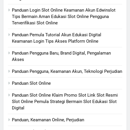
Panduan Login Slot Online Keamanan Akun Edwinslot
Tips Bermain Aman Edukasi Slot Online Pengguna
Terverifikasi Slot Online
Panduan Pemula Tutorial Akun Edukasi Digital
Keamanan Login Tips Akses Platform Online
Panduan Pengguna Baru, Brand Digital, Pengalaman
Akses
Panduan Pengguna, Keamanan Akun, Teknologi Perjudian
Panduan Slot Online
Panduan Slot Online Klaim Promo Slot Link Slot Resmi
Slot Online Pemula Strategi Bermain Slot Edukasi Slot
Digital
Panduan, Keamanan Online, Perjudian