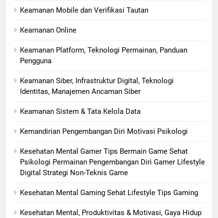
Keamanan Mobile dan Verifikasi Tautan
Keamanan Online
Keamanan Platform, Teknologi Permainan, Panduan
Pengguna
Keamanan Siber, Infrastruktur Digital, Teknologi
Identitas, Manajemen Ancaman Siber
Keamanan Sistem & Tata Kelola Data
Kemandirian Pengembangan Diri Motivasi Psikologi
Kesehatan Mental Gamer Tips Bermain Game Sehat
Psikologi Permainan Pengembangan Diri Gamer Lifestyle
Digital Strategi Non-Teknis Game
Kesehatan Mental Gaming Sehat Lifestyle Tips Gaming
Kesehatan Mental, Produktivitas & Motivasi, Gaya Hidup