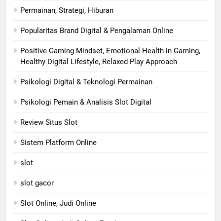
Permainan, Strategi, Hiburan
Popularitas Brand Digital & Pengalaman Online
Positive Gaming Mindset, Emotional Health in Gaming,
Healthy Digital Lifestyle, Relaxed Play Approach
Psikologi Digital & Teknologi Permainan
Psikologi Pemain & Analisis Slot Digital
Review Situs Slot
Sistem Platform Online
slot
slot gacor
Slot Online, Judi Online