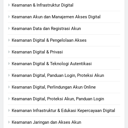
Keamanan & Infrastruktur Digital
Keamanan Akun dan Manajemen Akses Digital
Keamanan Data dan Registrasi Akun
Keamanan Digital & Pengelolaan Akses
Keamanan Digital & Privasi
Keamanan Digital & Teknologi Autentikasi
Keamanan Digital, Panduan Login, Proteksi Akun
Keamanan Digital, Perlindungan Akun Online
Keamanan Digital, Proteksi Akun, Panduan Login
Keamanan Infrastruktur & Edukasi Kepercayaan Digital
Keamanan Jaringan dan Akses Akun