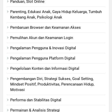
Panduan, Slot Online
Parenting, Edukasi Anak, Gaya Hidup Keluarga, Tumbuh
Kembang Anak, Psikologi Anak
Pembaruan Browser dan Keamanan Akses
Pemulihan Akun dan Keamanan Login
Pengalaman Pengguna & Inovasi Digital
Pengalaman Pengguna Platform Digital
Pengelolaan Konten dan Informasi Digital
Pengembangan Diri, Strategi Sukses, Goal Setting,
Mindset Positif, Produktivitas, Perencanaan Hidup,
Motivasi
Performa dan Stabilitas Digital
Permainan & Analisis Strategi