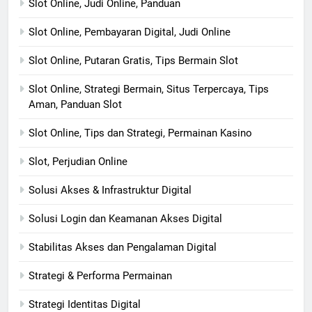
Slot Online, Judi Online, Panduan
Slot Online, Pembayaran Digital, Judi Online
Slot Online, Putaran Gratis, Tips Bermain Slot
Slot Online, Strategi Bermain, Situs Terpercaya, Tips
Aman, Panduan Slot
Slot Online, Tips dan Strategi, Permainan Kasino
Slot, Perjudian Online
Solusi Akses & Infrastruktur Digital
Solusi Login dan Keamanan Akses Digital
Stabilitas Akses dan Pengalaman Digital
Strategi & Performa Permainan
Strategi Identitas Digital