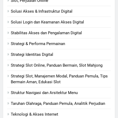
Slot, Perjudian Online
Solusi Akses & Infrastruktur Digital
Solusi Login dan Keamanan Akses Digital
Stabilitas Akses dan Pengalaman Digital
Strategi & Performa Permainan
Strategi Identitas Digital
Strategi Slot Online, Panduan Bermain, Slot Mahjong
Strategi Slot, Manajemen Modal, Panduan Pemula, Tips
Bermain Aman, Edukasi Slot
Struktur Navigasi dan Arsitektur Menu
Taruhan Olahraga, Panduan Pemula, Analitik Perjudian
Teknologi & Akses Internet