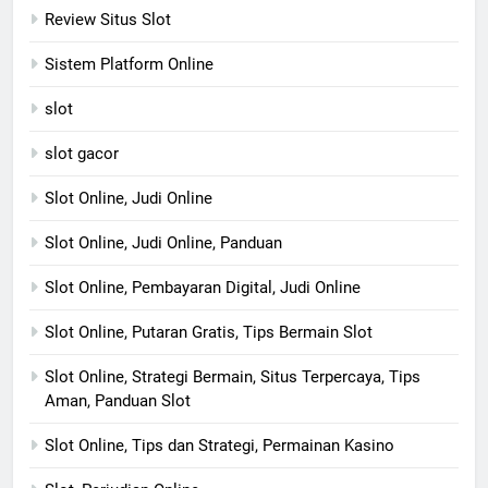
Review Situs Slot
Sistem Platform Online
slot
slot gacor
Slot Online, Judi Online
Slot Online, Judi Online, Panduan
Slot Online, Pembayaran Digital, Judi Online
Slot Online, Putaran Gratis, Tips Bermain Slot
Slot Online, Strategi Bermain, Situs Terpercaya, Tips
Aman, Panduan Slot
Slot Online, Tips dan Strategi, Permainan Kasino