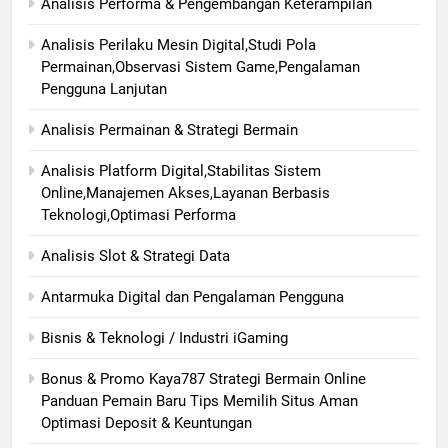
Analisis Performa & Pengembangan Keterampilan
Analisis Perilaku Mesin Digital,Studi Pola
Permainan,Observasi Sistem Game,Pengalaman
Pengguna Lanjutan
Analisis Permainan & Strategi Bermain
Analisis Platform Digital,Stabilitas Sistem
Online,Manajemen Akses,Layanan Berbasis
Teknologi,Optimasi Performa
Analisis Slot & Strategi Data
Antarmuka Digital dan Pengalaman Pengguna
Bisnis & Teknologi / Industri iGaming
Bonus & Promo Kaya787 Strategi Bermain Online
Panduan Pemain Baru Tips Memilih Situs Aman
Optimasi Deposit & Keuntungan