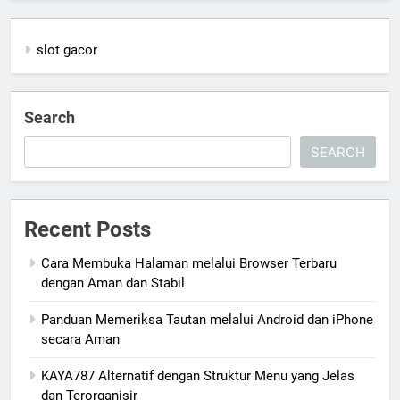
slot gacor
Search
SEARCH
Recent Posts
Cara Membuka Halaman melalui Browser Terbaru
dengan Aman dan Stabil
Panduan Memeriksa Tautan melalui Android dan iPhone
secara Aman
KAYA787 Alternatif dengan Struktur Menu yang Jelas
dan Terorganisir