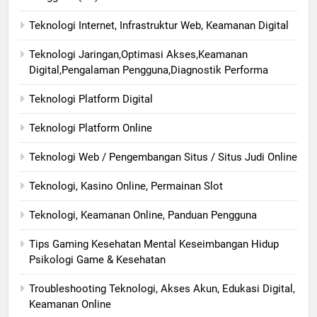
Teknologi Internet, Infrastruktur Web, Keamanan Digital
Teknologi Jaringan,Optimasi Akses,Keamanan
Digital,Pengalaman Pengguna,Diagnostik Performa
Teknologi Platform Digital
Teknologi Platform Online
Teknologi Web / Pengembangan Situs / Situs Judi Online
Teknologi, Kasino Online, Permainan Slot
Teknologi, Keamanan Online, Panduan Pengguna
Tips Gaming Kesehatan Mental Keseimbangan Hidup
Psikologi Game & Kesehatan
Troubleshooting Teknologi, Akses Akun, Edukasi Digital,
Keamanan Online