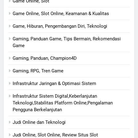
Game Online, Slot
Game Online, Slot Online, Keamanan & Kualitas
Game, Hiburan, Pengembangan Diri, Teknologi
Gaming, Panduan Game, Tips Bermain, Rekomendasi
Game
Gaming, Panduan, Champion4D
Gaming, RPG, Tren Game
Infrastruktur Jaringan & Optimasi Sistem
Infrastruktur Sistem Digital,Keberlanjutan
Teknologi,Stabilitas Platform Online,Pengalaman
Pengguna Berkelanjutan
Judi Online dan Teknologi
Judi Online, Slot Online, Review Situs Slot