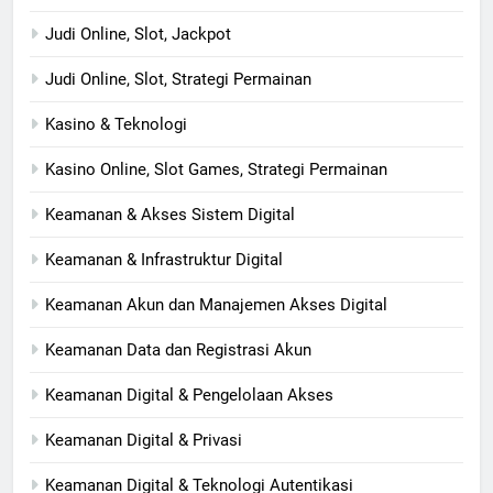
Judi Online, Slot, Jackpot
Judi Online, Slot, Strategi Permainan
Kasino & Teknologi
Kasino Online, Slot Games, Strategi Permainan
Keamanan & Akses Sistem Digital
Keamanan & Infrastruktur Digital
Keamanan Akun dan Manajemen Akses Digital
Keamanan Data dan Registrasi Akun
Keamanan Digital & Pengelolaan Akses
Keamanan Digital & Privasi
Keamanan Digital & Teknologi Autentikasi