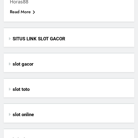
Horas88
Read More
SITUS LINK SLOT GACOR
slot gacor
slot toto
slot online