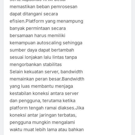
memastikan beban pemrosesan
dapat ditangani secara
efisien.Platform yang menampung
banyak permintaan secara
bersamaan harus memiliki
kemampuan autoscaling sehingga
sumber daya dapat bertambah
sesuai lonjakan lalu lintas tanpa
mengorbankan stabilitas
Selain kekuatan server, bandwidth
memainkan peran besar.Bandwidth
yang luas membantu menjaga
kestabilan koneksi antara server
dan pengguna, terutama ketika
platform tengah ramai diakses.Jika
koneksi antar jaringan terbatas,
pengguna mungkin mengalami
waktu muat lebih lama atau bahkan