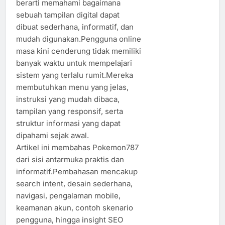
berarti memahami bagaimana
sebuah tampilan digital dapat
dibuat sederhana, informatif, dan
mudah digunakan.Pengguna online
masa kini cenderung tidak memiliki
banyak waktu untuk mempelajari
sistem yang terlalu rumit.Mereka
membutuhkan menu yang jelas,
instruksi yang mudah dibaca,
tampilan yang responsif, serta
struktur informasi yang dapat
dipahami sejak awal.
Artikel ini membahas Pokemon787
dari sisi antarmuka praktis dan
informatif.Pembahasan mencakup
search intent, desain sederhana,
navigasi, pengalaman mobile,
keamanan akun, contoh skenario
pengguna, hingga insight SEO