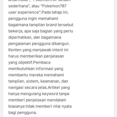
sederhana”, atau “Pokemon787
user experience”.Pada tahap ini,
pengguna ingin memahami
bagaimana tampilan brand tersebut
bekerja, apa saja bagian yang perlu
diperhatikan, dan bagaimana
pengalaman pengguna dibangun.
Konten yang menjawab intent ini
harus memberikan penjelasan
yang objektif.Pembaca
membutuhkan informasi yang
membantu mereka memahami
tampilan, sistem, keamanan, dan
navigasi secara jelas.Artikel yang
hanya mengulang keyword tanpa
memberi penjelasan mendalam
biasanya tidak memberi nilai nyata
bagi pengguna.