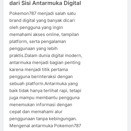
dari Sisi Antarmuka Digital
Pokemon787 menjadi salah satu
brand digital yang banyak dicari
oleh pengguna yang ingin
memahami akses online, tampilan
platform, serta pengalaman
penggunaan yang lebih
praktis.Dalam dunia digital modern,
antarmuka menjadi bagian penting
karena menjadi titik pertama
pengguna berinteraksi dengan
sebuah platform.Antarmuka yang
baik tidak hanya terlihat rapi, tetapi
juga mampu membantu pengguna
menemukan informasi dengan
cepat dan memahami alur
penggunaan tanpa kebingungan.
Mengenal antarmuka Pokemon787