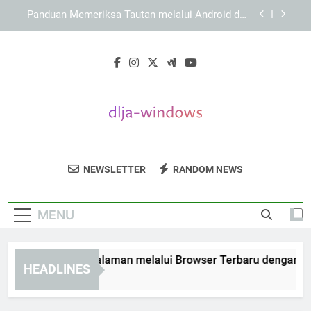
Skip
KAYA787 Alternatif dengan Struktur Menu yang
to
Jelas dan Terorganisir
content
Cara Mengatasi KAYA787 Alternatif yang
Mengalami Pemuatan Lambat
Cara Membuka Halaman melalui Browser Terbaru
dengan Aman dan Stabil
Panduan Memeriksa Tautan melalui Android dan
iPhone secara Aman
KAYA787 Alternatif dengan Struktur Menu yang
Jelas dan Terorganisir
DLJA Windows
Temukan Berbagai Software Dan Alat Untuk
Cara Mengatasi KAYA787 Alternatif yang
NEWSLETTER
RANDOM NEWS
Mengalami Pemuatan Lambat
Meningkatkan Performa Windows Anda Di
DLJA Windows.
MENU
ra Membuka Halaman melalui Browser Terbaru dengan Aman 
HEADLINES
Weeks Ago