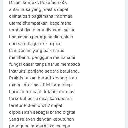
Dalam konteks Pokemon787,
antarmuka yang praktis dapat
dilihat dari bagaimana informasi
utama ditempatkan, bagaimana
tombol dan menu disusun, serta
bagaimana pengguna diarahkan
dari satu bagian ke bagian
lain.Desain yang baik harus
membantu pengguna memahami
fungsi dasar tanpa harus membaca
instruksi panjang secara berulang.
Praktis bukan berarti kosong atau
minim informasi.Platform tetap
harus informatif, tetapi informasi
tersebut perlu disajikan secara
teratur.Pokemon787 dapat
diposisikan sebagai brand digital
yang relevan dengan kebutuhan
pengguna modern jika mampu