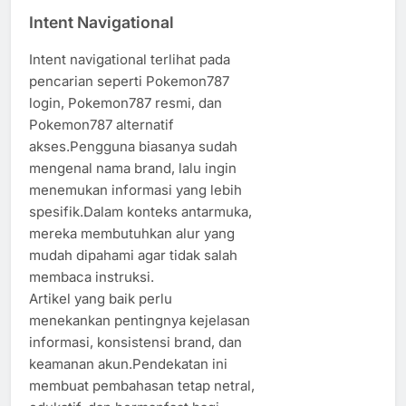
Intent Navigational
Intent navigational terlihat pada
pencarian seperti Pokemon787
login, Pokemon787 resmi, dan
Pokemon787 alternatif
akses.Pengguna biasanya sudah
mengenal nama brand, lalu ingin
menemukan informasi yang lebih
spesifik.Dalam konteks antarmuka,
mereka membutuhkan alur yang
mudah dipahami agar tidak salah
membaca instruksi.
Artikel yang baik perlu
menekankan pentingnya kejelasan
informasi, konsistensi brand, dan
keamanan akun.Pendekatan ini
membuat pembahasan tetap netral,