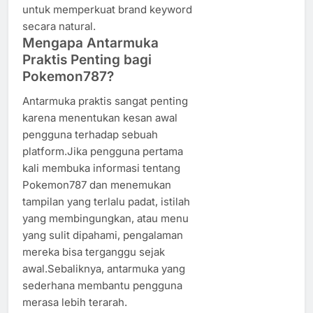
untuk memperkuat brand keyword
secara natural.
Mengapa Antarmuka
Praktis Penting bagi
Pokemon787?
Antarmuka praktis sangat penting
karena menentukan kesan awal
pengguna terhadap sebuah
platform.Jika pengguna pertama
kali membuka informasi tentang
Pokemon787 dan menemukan
tampilan yang terlalu padat, istilah
yang membingungkan, atau menu
yang sulit dipahami, pengalaman
mereka bisa terganggu sejak
awal.Sebaliknya, antarmuka yang
sederhana membantu pengguna
merasa lebih terarah.