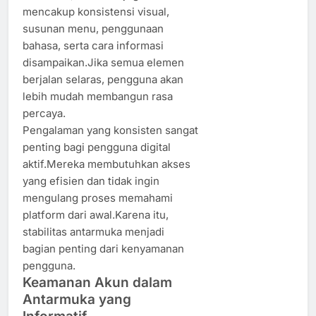
mencakup konsistensi visual,
susunan menu, penggunaan
bahasa, serta cara informasi
disampaikan.Jika semua elemen
berjalan selaras, pengguna akan
lebih mudah membangun rasa
percaya.
Pengalaman yang konsisten sangat
penting bagi pengguna digital
aktif.Mereka membutuhkan akses
yang efisien dan tidak ingin
mengulang proses memahami
platform dari awal.Karena itu,
stabilitas antarmuka menjadi
bagian penting dari kenyamanan
pengguna.
Keamanan Akun dalam
Antarmuka yang