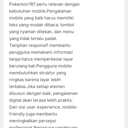
Pokemon787 perlu relevan dengan
kebutuhan mobile.Pengalaman
mobile yang baik harus memiliki
teks yang mudah dibaca, tombol
yang nyaman ditekan, dan menu
yang tidak terlalu padat.
Tampilan responsif membantu
pengguna memahami informasi
tanpa harus memperbesar layar
berulang kali.Pengguna mobile
membutuhkan struktur yang
ringkas karena layar lebih
terbatas.Jika setiap elemen
disusun dengan baik, pengalaman
digital akan terasa lebih praktis.
Dari sisi user experience, mobile-
friendly juga membantu
meningkatkan persepsi
profesional.Pengguna cenderung