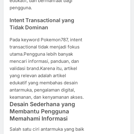
edukatif, dan bermanfaat bagi
pengguna.
Intent Transactional yang
Tidak Dominan
Pada keyword Pokemon787, intent
transactional tidak menjadi fokus
utama.Pengguna lebih banyak
mencari informasi, panduan, dan
validasi brand.Karena itu, artikel
yang relevan adalah artikel
edukatif yang membahas desain
antarmuka, pengalaman digital,
keamanan, dan kenyamanan akses.
Desain Sederhana yang
Membantu Pengguna
Memahami Informasi
Salah satu ciri antarmuka yang baik