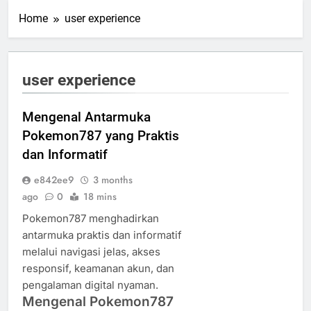
Home
user experience
user experience
Mengenal Antarmuka
Pokemon787 yang Praktis
dan Informatif
e842ee9
3 months
ago
0
18 mins
Pokemon787 menghadirkan
antarmuka praktis dan informatif
melalui navigasi jelas, akses
responsif, keamanan akun, dan
pengalaman digital nyaman.
Mengenal Pokemon787