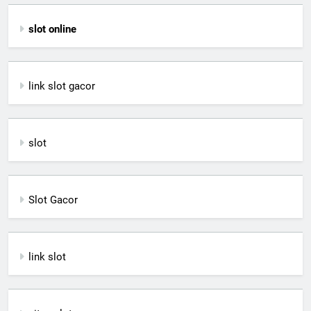
slot online
link slot gacor
slot
Slot Gacor
link slot