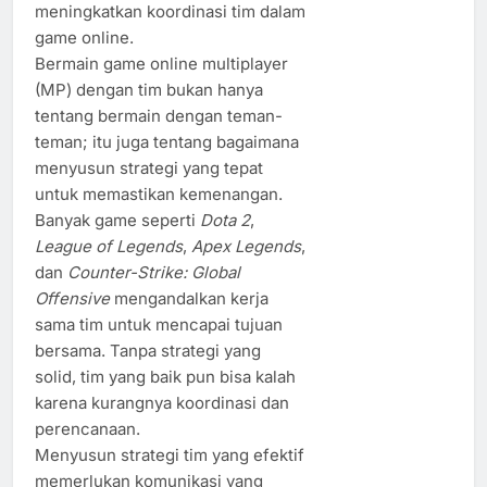
meningkatkan koordinasi tim dalam
game online.
Bermain game online multiplayer
(MP) dengan tim bukan hanya
tentang bermain dengan teman-
teman; itu juga tentang bagaimana
menyusun strategi yang tepat
untuk memastikan kemenangan.
Banyak game seperti
Dota 2
,
League of Legends
,
Apex Legends
,
dan
Counter-Strike: Global
Offensive
mengandalkan kerja
sama tim untuk mencapai tujuan
bersama. Tanpa strategi yang
solid, tim yang baik pun bisa kalah
karena kurangnya koordinasi dan
perencanaan.
Menyusun strategi tim yang efektif
memerlukan komunikasi yang