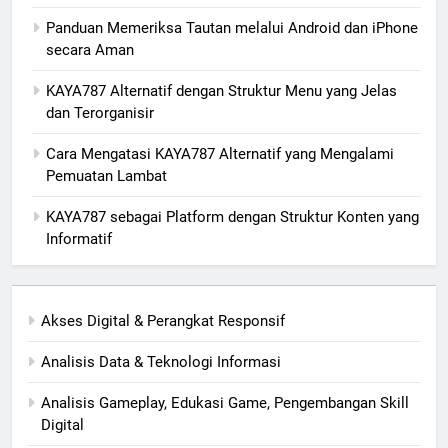
Panduan Memeriksa Tautan melalui Android dan iPhone
secara Aman
KAYA787 Alternatif dengan Struktur Menu yang Jelas
dan Terorganisir
Cara Mengatasi KAYA787 Alternatif yang Mengalami
Pemuatan Lambat
KAYA787 sebagai Platform dengan Struktur Konten yang
Informatif
Akses Digital & Perangkat Responsif
Analisis Data & Teknologi Informasi
Analisis Gameplay, Edukasi Game, Pengembangan Skill
Digital