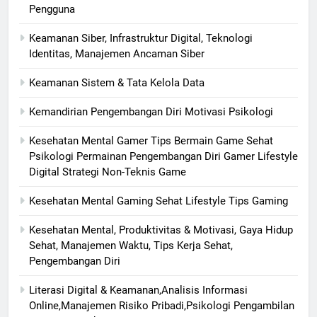
Pengguna
Keamanan Siber, Infrastruktur Digital, Teknologi
Identitas, Manajemen Ancaman Siber
Keamanan Sistem & Tata Kelola Data
Kemandirian Pengembangan Diri Motivasi Psikologi
Kesehatan Mental Gamer Tips Bermain Game Sehat
Psikologi Permainan Pengembangan Diri Gamer Lifestyle
Digital Strategi Non-Teknis Game
Kesehatan Mental Gaming Sehat Lifestyle Tips Gaming
Kesehatan Mental, Produktivitas & Motivasi, Gaya Hidup
Sehat, Manajemen Waktu, Tips Kerja Sehat,
Pengembangan Diri
Literasi Digital & Keamanan,Analisis Informasi
Online,Manajemen Risiko Pribadi,Psikologi Pengambilan