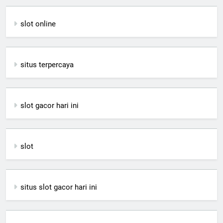
slot online
situs terpercaya
slot gacor hari ini
slot
situs slot gacor hari ini