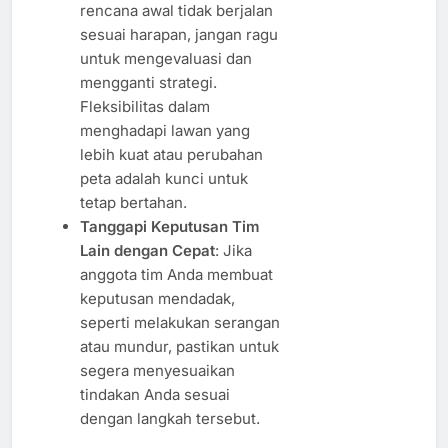
rencana awal tidak berjalan
sesuai harapan, jangan ragu
untuk mengevaluasi dan
mengganti strategi.
Fleksibilitas dalam
menghadapi lawan yang
lebih kuat atau perubahan
peta adalah kunci untuk
tetap bertahan.
Tanggapi Keputusan Tim
Lain dengan Cepat
: Jika
anggota tim Anda membuat
keputusan mendadak,
seperti melakukan serangan
atau mundur, pastikan untuk
segera menyesuaikan
tindakan Anda sesuai
dengan langkah tersebut.