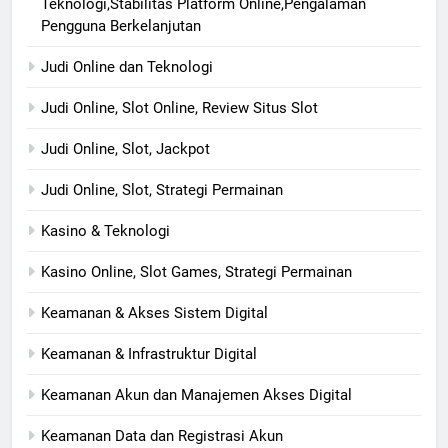
Teknologi,Stabilitas Platform Online,Pengalaman
Pengguna Berkelanjutan
Judi Online dan Teknologi
Judi Online, Slot Online, Review Situs Slot
Judi Online, Slot, Jackpot
Judi Online, Slot, Strategi Permainan
Kasino & Teknologi
Kasino Online, Slot Games, Strategi Permainan
Keamanan & Akses Sistem Digital
Keamanan & Infrastruktur Digital
Keamanan Akun dan Manajemen Akses Digital
Keamanan Data dan Registrasi Akun