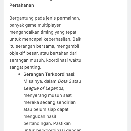
Pertahanan
Bergantung pada jenis permainan,
banyak game multiplayer
mengandalkan timing yang tepat
untuk mencapai keberhasilan. Baik
itu serangan bersama, mengambil
objektif besar, atau bertahan dari
serangan musuh, koordinasi waktu
sangat penting.
Serangan Terkoordinasi
:
Misalnya, dalam
Dota 2
atau
League of Legends
,
menyerang musuh saat
mereka sedang sendirian
atau belum siap dapat
mengubah hasil
pertandingan. Pastikan
untuk berkoordinasi dengan