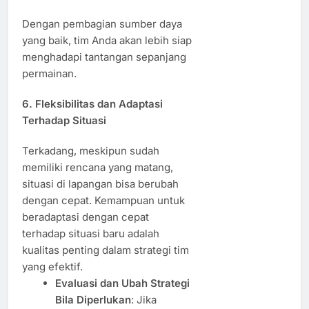
Dengan pembagian sumber daya
yang baik, tim Anda akan lebih siap
menghadapi tantangan sepanjang
permainan.
6.
Fleksibilitas dan Adaptasi
Terhadap Situasi
Terkadang, meskipun sudah
memiliki rencana yang matang,
situasi di lapangan bisa berubah
dengan cepat. Kemampuan untuk
beradaptasi dengan cepat
terhadap situasi baru adalah
kualitas penting dalam strategi tim
yang efektif.
Evaluasi dan Ubah Strategi
Bila Diperlukan
: Jika