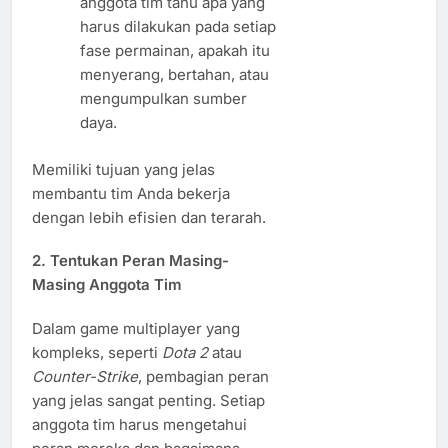
anggota tim tahu apa yang
harus dilakukan pada setiap
fase permainan, apakah itu
menyerang, bertahan, atau
mengumpulkan sumber
daya.
Memiliki tujuan yang jelas
membantu tim Anda bekerja
dengan lebih efisien dan terarah.
2.
Tentukan Peran Masing-
Masing Anggota Tim
Dalam game multiplayer yang
kompleks, seperti
Dota 2
atau
Counter-Strike
, pembagian peran
yang jelas sangat penting. Setiap
anggota tim harus mengetahui