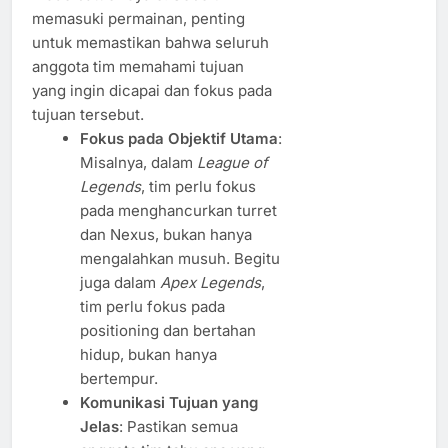
memasuki permainan, penting
untuk memastikan bahwa seluruh
anggota tim memahami tujuan
yang ingin dicapai dan fokus pada
tujuan tersebut.
Fokus pada Objektif Utama
:
Misalnya, dalam
League of
Legends
, tim perlu fokus
pada menghancurkan turret
dan Nexus, bukan hanya
mengalahkan musuh. Begitu
juga dalam
Apex Legends
,
tim perlu fokus pada
positioning dan bertahan
hidup, bukan hanya
bertempur.
Komunikasi Tujuan yang
Jelas
: Pastikan semua