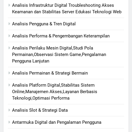
Analisis Infrastruktur Digital Troubleshooting Akses
Keamanan dan Stabilitas Server Edukasi Teknologi Web
Analisis Pengguna & Tren Digital
Analisis Performa & Pengembangan Keterampilan
Analisis Perilaku Mesin Digital,Studi Pola
Permainan,Observasi Sistem Game,Pengalaman
Pengguna Lanjutan
Analisis Permainan & Strategi Bermain
Analisis Platform Digital,Stabilitas Sistem
Online,Manajemen Akses,Layanan Berbasis
Teknologi,Optimasi Performa
Analisis Slot & Strategi Data
Antarmuka Digital dan Pengalaman Pengguna