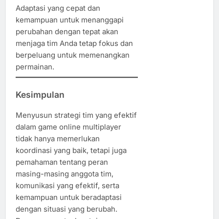
Adaptasi yang cepat dan
kemampuan untuk menanggapi
perubahan dengan tepat akan
menjaga tim Anda tetap fokus dan
berpeluang untuk memenangkan
permainan.
Kesimpulan
Menyusun strategi tim yang efektif
dalam game online multiplayer
tidak hanya memerlukan
koordinasi yang baik, tetapi juga
pemahaman tentang peran
masing-masing anggota tim,
komunikasi yang efektif, serta
kemampuan untuk beradaptasi
dengan situasi yang berubah.