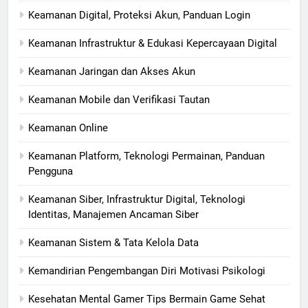
Keamanan Digital, Proteksi Akun, Panduan Login
Keamanan Infrastruktur & Edukasi Kepercayaan Digital
Keamanan Jaringan dan Akses Akun
Keamanan Mobile dan Verifikasi Tautan
Keamanan Online
Keamanan Platform, Teknologi Permainan, Panduan
Pengguna
Keamanan Siber, Infrastruktur Digital, Teknologi
Identitas, Manajemen Ancaman Siber
Keamanan Sistem & Tata Kelola Data
Kemandirian Pengembangan Diri Motivasi Psikologi
Kesehatan Mental Gamer Tips Bermain Game Sehat