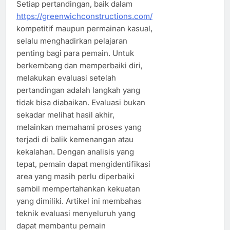
Setiap pertandingan, baik dalam
https://greenwichconstructions.com/
kompetitif maupun permainan kasual,
selalu menghadirkan pelajaran
penting bagi para pemain. Untuk
berkembang dan memperbaiki diri,
melakukan evaluasi setelah
pertandingan adalah langkah yang
tidak bisa diabaikan. Evaluasi bukan
sekadar melihat hasil akhir,
melainkan memahami proses yang
terjadi di balik kemenangan atau
kekalahan. Dengan analisis yang
tepat, pemain dapat mengidentifikasi
area yang masih perlu diperbaiki
sambil mempertahankan kekuatan
yang dimiliki. Artikel ini membahas
teknik evaluasi menyeluruh yang
dapat membantu pemain