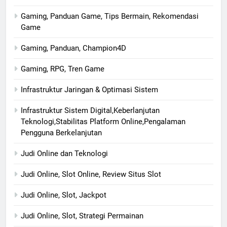
Gaming, Panduan Game, Tips Bermain, Rekomendasi
Game
Gaming, Panduan, Champion4D
Gaming, RPG, Tren Game
Infrastruktur Jaringan & Optimasi Sistem
Infrastruktur Sistem Digital,Keberlanjutan
Teknologi,Stabilitas Platform Online,Pengalaman
Pengguna Berkelanjutan
Judi Online dan Teknologi
Judi Online, Slot Online, Review Situs Slot
Judi Online, Slot, Jackpot
Judi Online, Slot, Strategi Permainan