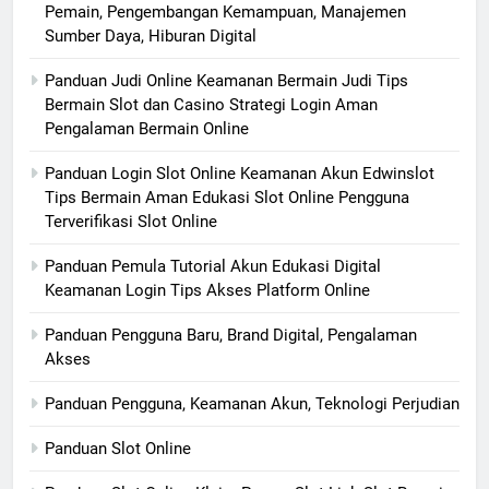
Pemain, Pengembangan Kemampuan, Manajemen
Sumber Daya, Hiburan Digital
Panduan Judi Online Keamanan Bermain Judi Tips
Bermain Slot dan Casino Strategi Login Aman
Pengalaman Bermain Online
Panduan Login Slot Online Keamanan Akun Edwinslot
Tips Bermain Aman Edukasi Slot Online Pengguna
Terverifikasi Slot Online
Panduan Pemula Tutorial Akun Edukasi Digital
Keamanan Login Tips Akses Platform Online
Panduan Pengguna Baru, Brand Digital, Pengalaman
Akses
Panduan Pengguna, Keamanan Akun, Teknologi Perjudian
Panduan Slot Online