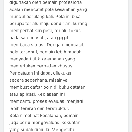
digunakan oleh pemain profesional
adalah mencatat pola kesalahan yang
muncul berulang kali. Pola ini bisa
berupa terlalu maju sendirian, kurang
memperhatikan peta, terlalu fokus
pada satu musuh, atau gagal
membaca situasi. Dengan mencatat
pola tersebut, pemain lebih mudah
menyadari titik kelemahan yang
memerlukan perhatian khusus.
Pencatatan ini dapat dilakukan
secara sederhana, misalnya
membuat daftar poin di buku catatan
atau aplikasi. Kebiasaan ini
membantu proses evaluasi menjadi
lebih terarah dan terstruktur.
Selain melihat kesalahan, pemain
juga perlu mengevaluasi kekuatan
yang sudah dimiliki. Mengetahui