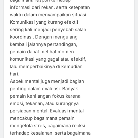
informasi dari rekan, serta ketepatan
waktu dalam menyampaikan situasi.
Komunikasi yang kurang efektif
sering kali menjadi penyebab salah
koordinasi. Dengan mengulang
kembali jalannya pertandingan,
pemain dapat melihat momen
komunikasi yang gagal atau efektif,
lalu memperbaikinya di kemudian
hari.
Aspek mental juga menjadi bagian
penting dalam evaluasi. Banyak
pemain kehilangan fokus karena
emosi, tekanan, atau kurangnya
persiapan mental. Evaluasi mental
mencakup bagaimana pemain
mengelola stres, bagaimana reaksi
terhadap kesalahan, serta bagaimana