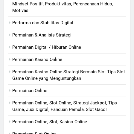
Mindset Positif, Produktivitas, Perencanaan Hidup,
Motivasi
Performa dan Stabilitas Digital
Permainan & Analisis Strategi
Permainan Digital / Hiburan Online
Permainan Kasino Online
Permainan Kasino Online Strategi Bermain Slot Tips Slot
Game Online yang Menguntungkan
Permainan Online
Permainan Online, Slot Online, Strategi Jackpot, Tips
Game, Judi Digital, Panduan Pemula, Slot Gacor
Permainan Online, Slot, Kasino Online