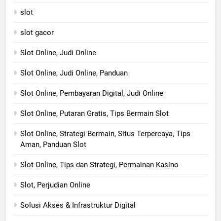
slot
slot gacor
Slot Online, Judi Online
Slot Online, Judi Online, Panduan
Slot Online, Pembayaran Digital, Judi Online
Slot Online, Putaran Gratis, Tips Bermain Slot
Slot Online, Strategi Bermain, Situs Terpercaya, Tips
Aman, Panduan Slot
Slot Online, Tips dan Strategi, Permainan Kasino
Slot, Perjudian Online
Solusi Akses & Infrastruktur Digital