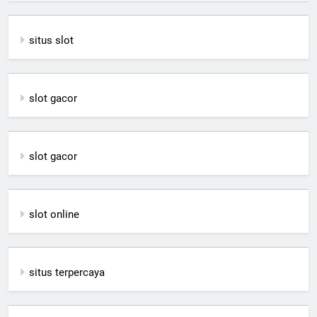
situs slot
slot gacor
slot gacor
slot online
situs terpercaya