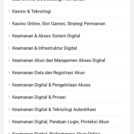
Kasino & Teknologi
Kasino Online, Slot Games, Strategi Permainan
Keamanan & Akses Sistem Digital
Keamanan & Infrastruktur Digital
Keamanan Akun dan Manajemen Akses Digital
Keamanan Data dan Registrasi Akun
Keamanan Digital & Pengelolaan Akses
Keamanan Digital & Privasi
Keamanan Digital & Teknologi Autentikasi
Keamanan Digital, Panduan Login, Proteksi Akun
Keamanan Digital, Perlindungan Akun Online