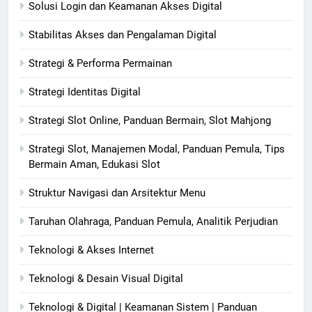
Solusi Login dan Keamanan Akses Digital
Stabilitas Akses dan Pengalaman Digital
Strategi & Performa Permainan
Strategi Identitas Digital
Strategi Slot Online, Panduan Bermain, Slot Mahjong
Strategi Slot, Manajemen Modal, Panduan Pemula, Tips
Bermain Aman, Edukasi Slot
Struktur Navigasi dan Arsitektur Menu
Taruhan Olahraga, Panduan Pemula, Analitik Perjudian
Teknologi & Akses Internet
Teknologi & Desain Visual Digital
Teknologi & Digital | Keamanan Sistem | Panduan