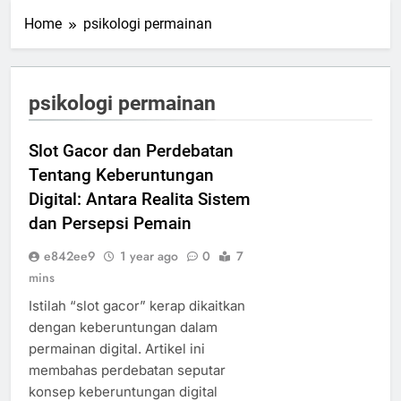
Home
psikologi permainan
psikologi permainan
Slot Gacor dan Perdebatan
Tentang Keberuntungan
Digital: Antara Realita Sistem
dan Persepsi Pemain
e842ee9
1 year ago
0
7
mins
Istilah “slot gacor” kerap dikaitkan
dengan keberuntungan dalam
permainan digital. Artikel ini
membahas perdebatan seputar
konsep keberuntungan digital