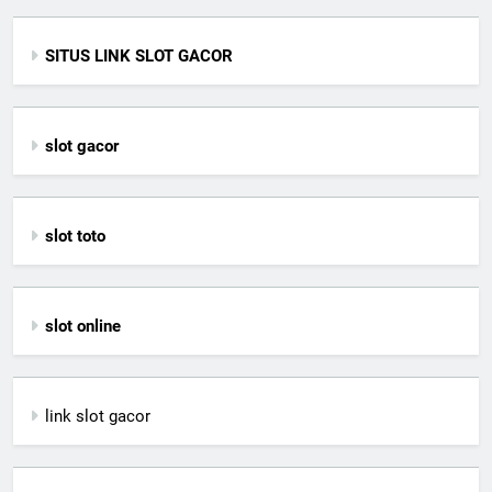
SITUS LINK SLOT GACOR
slot gacor
slot toto
slot online
link slot gacor