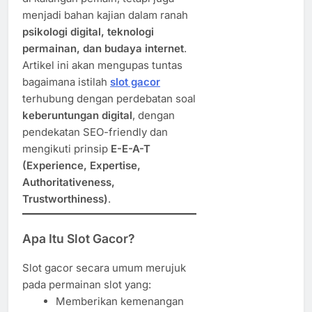
menjadi bahan kajian dalam ranah
psikologi digital, teknologi
permainan, dan budaya internet
.
Artikel ini akan mengupas tuntas
bagaimana istilah
slot gacor
terhubung dengan perdebatan soal
keberuntungan digital
, dengan
pendekatan SEO-friendly dan
mengikuti prinsip
E-E-A-T
(Experience, Expertise,
Authoritativeness,
Trustworthiness)
.
Apa Itu Slot Gacor?
Slot gacor secara umum merujuk
pada permainan slot yang:
Memberikan kemenangan