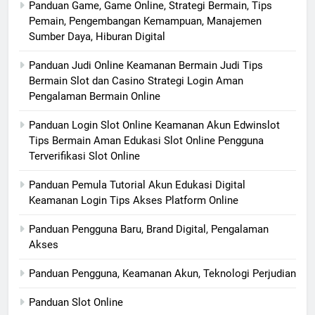
Panduan Game, Game Online, Strategi Bermain, Tips
Pemain, Pengembangan Kemampuan, Manajemen
Sumber Daya, Hiburan Digital
Panduan Judi Online Keamanan Bermain Judi Tips
Bermain Slot dan Casino Strategi Login Aman
Pengalaman Bermain Online
Panduan Login Slot Online Keamanan Akun Edwinslot
Tips Bermain Aman Edukasi Slot Online Pengguna
Terverifikasi Slot Online
Panduan Pemula Tutorial Akun Edukasi Digital
Keamanan Login Tips Akses Platform Online
Panduan Pengguna Baru, Brand Digital, Pengalaman
Akses
Panduan Pengguna, Keamanan Akun, Teknologi Perjudian
Panduan Slot Online