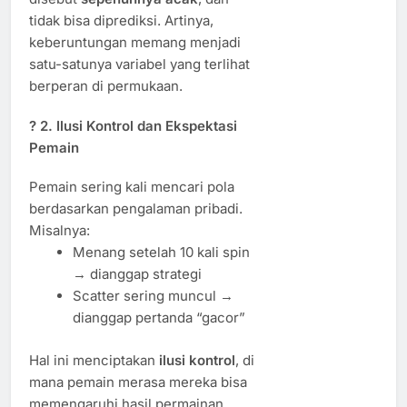
tidak bisa diprediksi. Artinya,
keberuntungan memang menjadi
satu-satunya variabel yang terlihat
berperan di permukaan.
? 2.
Ilusi Kontrol dan Ekspektasi
Pemain
Pemain sering kali mencari pola
berdasarkan pengalaman pribadi.
Misalnya:
Menang setelah 10 kali spin
→ dianggap strategi
Scatter sering muncul →
dianggap pertanda “gacor”
Hal ini menciptakan
ilusi kontrol
, di
mana pemain merasa mereka bisa
memengaruhi hasil permainan,