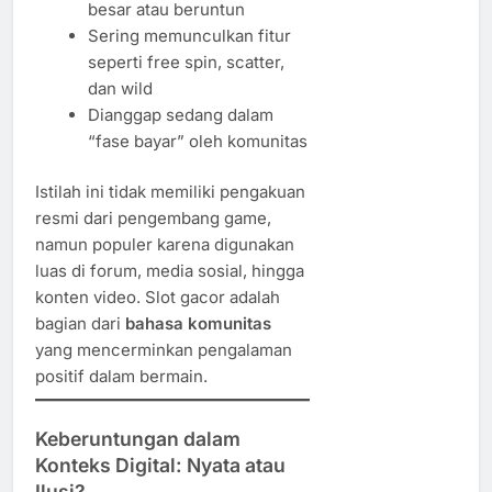
besar atau beruntun
Sering memunculkan fitur
seperti free spin, scatter,
dan wild
Dianggap sedang dalam
“fase bayar” oleh komunitas
Istilah ini tidak memiliki pengakuan
resmi dari pengembang game,
namun populer karena digunakan
luas di forum, media sosial, hingga
konten video. Slot gacor adalah
bagian dari
bahasa komunitas
yang mencerminkan pengalaman
positif dalam bermain.
Keberuntungan dalam
Konteks Digital: Nyata atau
Ilusi?