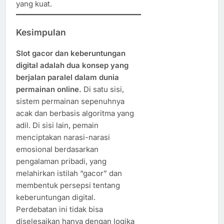
yang kuat.
Kesimpulan
Slot gacor dan keberuntungan
digital adalah dua konsep yang
berjalan paralel dalam dunia
permainan online.
Di satu sisi,
sistem permainan sepenuhnya
acak dan berbasis algoritma yang
adil. Di sisi lain, pemain
menciptakan narasi-narasi
emosional berdasarkan
pengalaman pribadi, yang
melahirkan istilah “gacor” dan
membentuk persepsi tentang
keberuntungan digital.
Perdebatan ini tidak bisa
diselesaikan hanya dengan logika