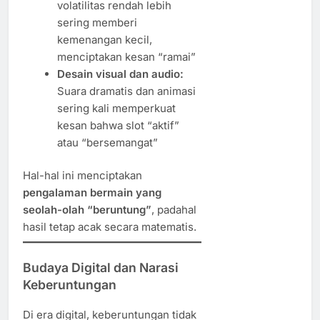
volatilitas rendah lebih
sering memberi
kemenangan kecil,
menciptakan kesan “ramai”
Desain visual dan audio:
Suara dramatis dan animasi
sering kali memperkuat
kesan bahwa slot “aktif”
atau “bersemangat”
Hal-hal ini menciptakan
pengalaman bermain yang
seolah-olah “beruntung”
, padahal
hasil tetap acak secara matematis.
Budaya Digital dan Narasi
Keberuntungan
Di era digital, keberuntungan tidak