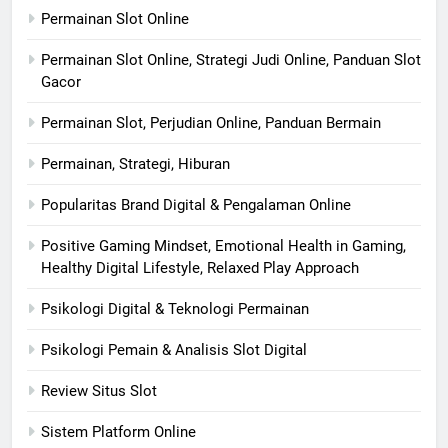
Permainan Slot Online
Permainan Slot Online, Strategi Judi Online, Panduan Slot
Gacor
Permainan Slot, Perjudian Online, Panduan Bermain
Permainan, Strategi, Hiburan
Popularitas Brand Digital & Pengalaman Online
Positive Gaming Mindset, Emotional Health in Gaming,
Healthy Digital Lifestyle, Relaxed Play Approach
Psikologi Digital & Teknologi Permainan
Psikologi Pemain & Analisis Slot Digital
Review Situs Slot
Sistem Platform Online