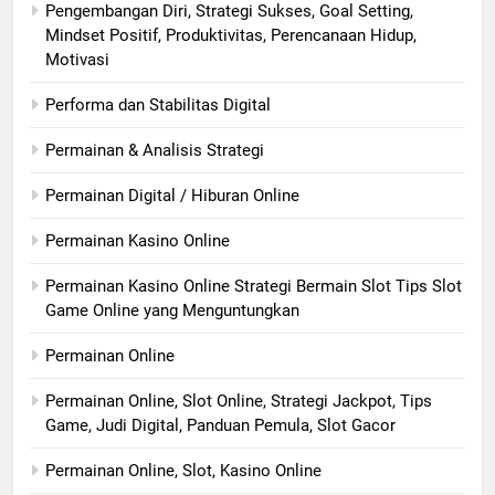
Pengembangan Diri, Strategi Sukses, Goal Setting,
Mindset Positif, Produktivitas, Perencanaan Hidup,
Motivasi
Performa dan Stabilitas Digital
Permainan & Analisis Strategi
Permainan Digital / Hiburan Online
Permainan Kasino Online
Permainan Kasino Online Strategi Bermain Slot Tips Slot
Game Online yang Menguntungkan
Permainan Online
Permainan Online, Slot Online, Strategi Jackpot, Tips
Game, Judi Digital, Panduan Pemula, Slot Gacor
Permainan Online, Slot, Kasino Online