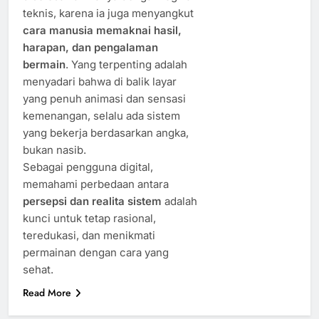
teknis, karena ia juga menyangkut
cara manusia memaknai hasil,
harapan, dan pengalaman
bermain
. Yang terpenting adalah
menyadari bahwa di balik layar
yang penuh animasi dan sensasi
kemenangan, selalu ada sistem
yang bekerja berdasarkan angka,
bukan nasib.
Sebagai pengguna digital,
memahami perbedaan antara
persepsi dan realita sistem
adalah
kunci untuk tetap rasional,
teredukasi, dan menikmati
permainan dengan cara yang
sehat.
Read More