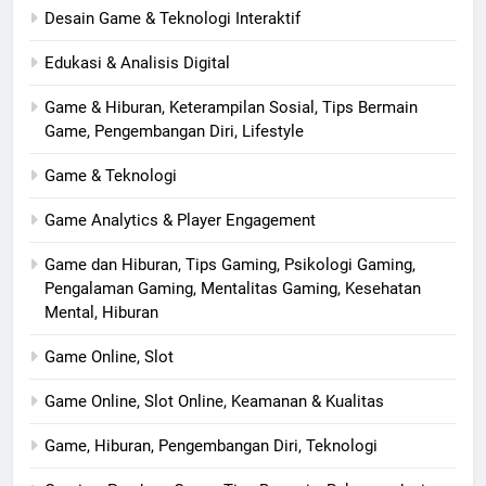
Desain Game & Teknologi Interaktif
Edukasi & Analisis Digital
Game & Hiburan, Keterampilan Sosial, Tips Bermain
Game, Pengembangan Diri, Lifestyle
Game & Teknologi
Game Analytics & Player Engagement
Game dan Hiburan, Tips Gaming, Psikologi Gaming,
Pengalaman Gaming, Mentalitas Gaming, Kesehatan
Mental, Hiburan
Game Online, Slot
Game Online, Slot Online, Keamanan & Kualitas
Game, Hiburan, Pengembangan Diri, Teknologi