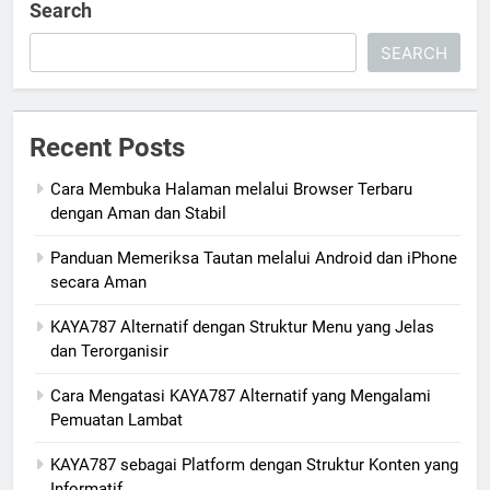
Search
SEARCH
Recent Posts
Cara Membuka Halaman melalui Browser Terbaru
dengan Aman dan Stabil
Panduan Memeriksa Tautan melalui Android dan iPhone
secara Aman
KAYA787 Alternatif dengan Struktur Menu yang Jelas
dan Terorganisir
Cara Mengatasi KAYA787 Alternatif yang Mengalami
Pemuatan Lambat
KAYA787 sebagai Platform dengan Struktur Konten yang
Informatif