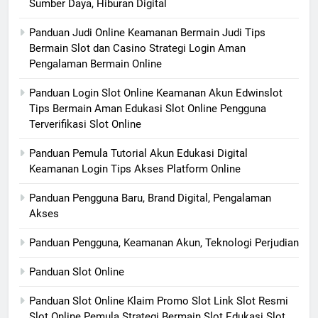
Sumber Daya, Hiburan Digital
Panduan Judi Online Keamanan Bermain Judi Tips
Bermain Slot dan Casino Strategi Login Aman
Pengalaman Bermain Online
Panduan Login Slot Online Keamanan Akun Edwinslot
Tips Bermain Aman Edukasi Slot Online Pengguna
Terverifikasi Slot Online
Panduan Pemula Tutorial Akun Edukasi Digital
Keamanan Login Tips Akses Platform Online
Panduan Pengguna Baru, Brand Digital, Pengalaman
Akses
Panduan Pengguna, Keamanan Akun, Teknologi Perjudian
Panduan Slot Online
Panduan Slot Online Klaim Promo Slot Link Slot Resmi
Slot Online Pemula Strategi Bermain Slot Edukasi Slot