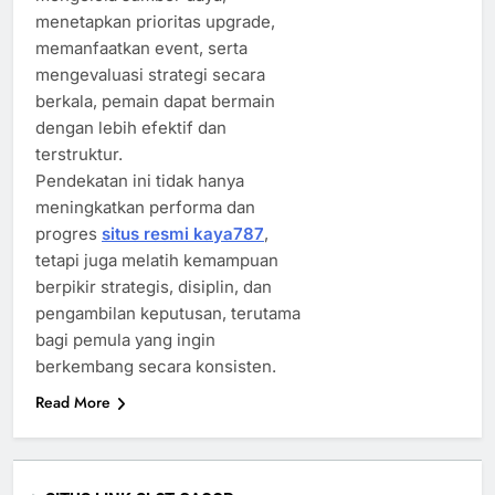
menetapkan prioritas upgrade,
memanfaatkan event, serta
mengevaluasi strategi secara
berkala, pemain dapat bermain
dengan lebih efektif dan
terstruktur.
Pendekatan ini tidak hanya
meningkatkan performa dan
progres
situs resmi kaya787
,
tetapi juga melatih kemampuan
berpikir strategis, disiplin, dan
pengambilan keputusan, terutama
bagi pemula yang ingin
berkembang secara konsisten.
Read More