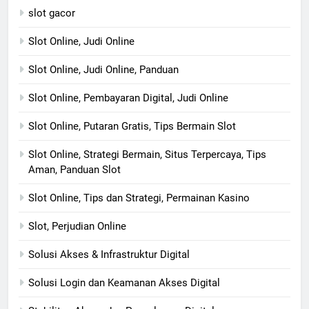
slot gacor
Slot Online, Judi Online
Slot Online, Judi Online, Panduan
Slot Online, Pembayaran Digital, Judi Online
Slot Online, Putaran Gratis, Tips Bermain Slot
Slot Online, Strategi Bermain, Situs Terpercaya, Tips
Aman, Panduan Slot
Slot Online, Tips dan Strategi, Permainan Kasino
Slot, Perjudian Online
Solusi Akses & Infrastruktur Digital
Solusi Login dan Keamanan Akses Digital