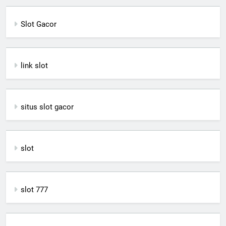
Slot Gacor
link slot
situs slot gacor
slot
slot 777