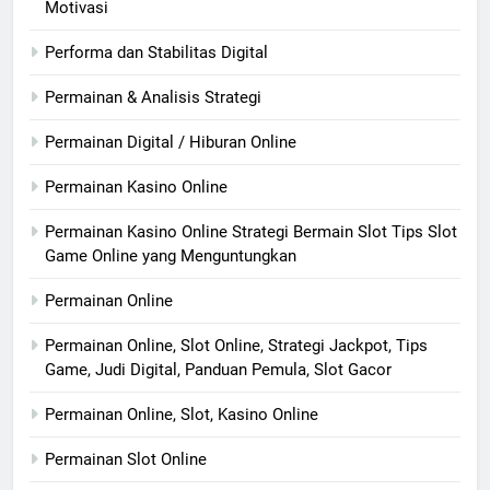
Motivasi
Performa dan Stabilitas Digital
Permainan & Analisis Strategi
Permainan Digital / Hiburan Online
Permainan Kasino Online
Permainan Kasino Online Strategi Bermain Slot Tips Slot
Game Online yang Menguntungkan
Permainan Online
Permainan Online, Slot Online, Strategi Jackpot, Tips
Game, Judi Digital, Panduan Pemula, Slot Gacor
Permainan Online, Slot, Kasino Online
Permainan Slot Online