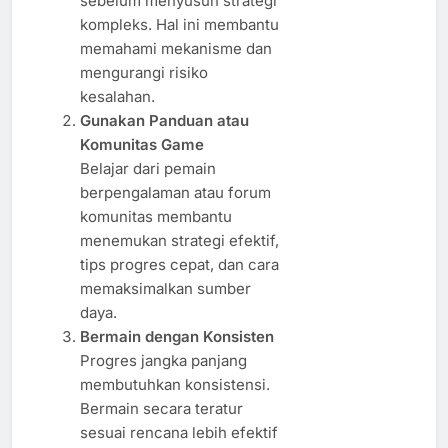
sebelum menyusun strategi
kompleks. Hal ini membantu
memahami mekanisme dan
mengurangi risiko
kesalahan.
Gunakan Panduan atau
Komunitas Game
Belajar dari pemain
berpengalaman atau forum
komunitas membantu
menemukan strategi efektif,
tips progres cepat, dan cara
memaksimalkan sumber
daya.
Bermain dengan Konsisten
Progres jangka panjang
membutuhkan konsistensi.
Bermain secara teratur
sesuai rencana lebih efektif