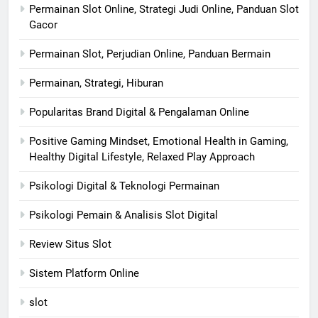
Permainan Slot Online, Strategi Judi Online, Panduan Slot
Gacor
Permainan Slot, Perjudian Online, Panduan Bermain
Permainan, Strategi, Hiburan
Popularitas Brand Digital & Pengalaman Online
Positive Gaming Mindset, Emotional Health in Gaming,
Healthy Digital Lifestyle, Relaxed Play Approach
Psikologi Digital & Teknologi Permainan
Psikologi Pemain & Analisis Slot Digital
Review Situs Slot
Sistem Platform Online
slot