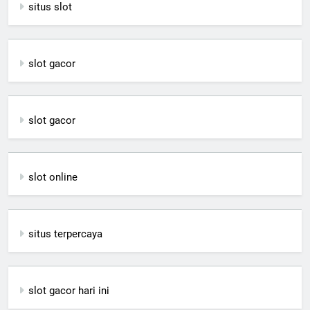
situs slot
slot gacor
slot gacor
slot online
situs terpercaya
slot gacor hari ini