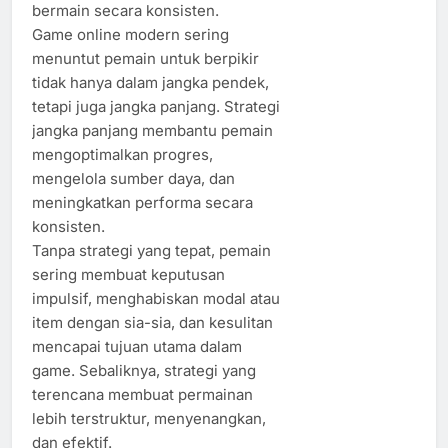
bermain secara konsisten.
Game online modern sering
menuntut pemain untuk berpikir
tidak hanya dalam jangka pendek,
tetapi juga jangka panjang. Strategi
jangka panjang membantu pemain
mengoptimalkan progres,
mengelola sumber daya, dan
meningkatkan performa secara
konsisten.
Tanpa strategi yang tepat, pemain
sering membuat keputusan
impulsif, menghabiskan modal atau
item dengan sia-sia, dan kesulitan
mencapai tujuan utama dalam
game. Sebaliknya, strategi yang
terencana membuat permainan
lebih terstruktur, menyenangkan,
dan efektif.