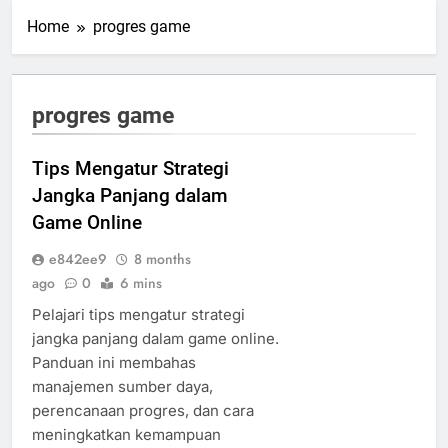
Home
progres game
progres game
Tips Mengatur Strategi
Jangka Panjang dalam
Game Online
e842ee9
8 months
ago
0
6 mins
Pelajari tips mengatur strategi
jangka panjang dalam game online.
Panduan ini membahas
manajemen sumber daya,
perencanaan progres, dan cara
meningkatkan kemampuan