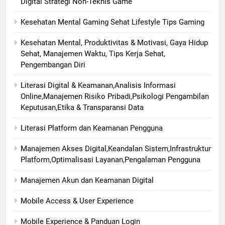
Digital Strategi Non-Teknis Game
Kesehatan Mental Gaming Sehat Lifestyle Tips Gaming
Kesehatan Mental, Produktivitas & Motivasi, Gaya Hidup
Sehat, Manajemen Waktu, Tips Kerja Sehat,
Pengembangan Diri
Literasi Digital & Keamanan,Analisis Informasi
Online,Manajemen Risiko Pribadi,Psikologi Pengambilan
Keputusan,Etika & Transparansi Data
Literasi Platform dan Keamanan Pengguna
Manajemen Akses Digital,Keandalan Sistem,Infrastruktur
Platform,Optimalisasi Layanan,Pengalaman Pengguna
Manajemen Akun dan Keamanan Digital
Mobile Access & User Experience
Mobile Experience & Panduan Login