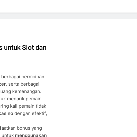
untuk Slot dan
 berbagai permainan
ker
, serta berbagai
luang kemenangan.
ntuk menarik pemain
ng kali pemain tidak
kasino
dengan efektif,
nfaatkan bonus yang
k untuk
menggunakan