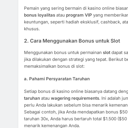
Pemain yang sering bermain di kasino online bias
bonus loyalitas
atau
program VIP
yang memberikan
keuntungan, seperti hadiah eksklusif, cashback, a
khusus.
2.
Cara Menggunakan Bonus untuk Slot
Menggunakan bonus untuk permainan
slot
dapat s
jika dilakukan dengan strategi yang tepat. Berikut 
memaksimalkan bonus di slot:
a.
Pahami Persyaratan Taruhan
Setiap bonus di kasino online biasanya datang de
taruhan
atau
wagering requirements
. Ini adalah j
perlu Anda lakukan sebelum bisa menarik kemenan
Sebagai contoh, jika Anda mendapatkan bonus $50
taruhan 30x, Anda harus bertaruh total $1.500 ($50
menarik kemenangan Anda.