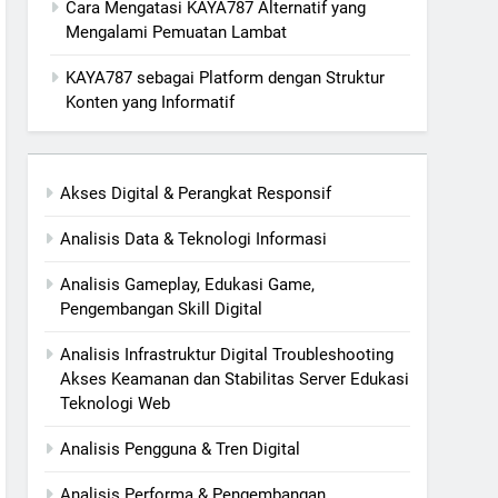
Cara Mengatasi KAYA787 Alternatif yang
Mengalami Pemuatan Lambat
KAYA787 sebagai Platform dengan Struktur
Konten yang Informatif
Akses Digital & Perangkat Responsif
Analisis Data & Teknologi Informasi
Analisis Gameplay, Edukasi Game,
Pengembangan Skill Digital
Analisis Infrastruktur Digital Troubleshooting
Akses Keamanan dan Stabilitas Server Edukasi
Teknologi Web
Analisis Pengguna & Tren Digital
Analisis Performa & Pengembangan