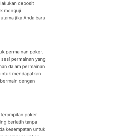
lakukan deposit
uk menguji
rutama jika Anda baru
uk permainan poker.
 sesi permainan yang
tahan dalam permainan
 untuk mendapatkan
n bermain dengan
eterampilan poker
ng berlatih tanpa
Anda kesempatan untuk