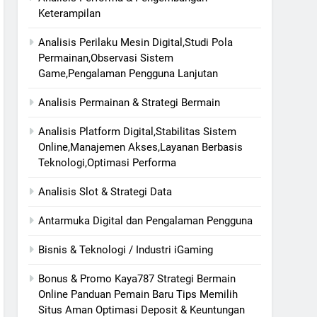
Keterampilan
Analisis Perilaku Mesin Digital,Studi Pola
Permainan,Observasi Sistem
Game,Pengalaman Pengguna Lanjutan
Analisis Permainan & Strategi Bermain
Analisis Platform Digital,Stabilitas Sistem
Online,Manajemen Akses,Layanan Berbasis
Teknologi,Optimasi Performa
Analisis Slot & Strategi Data
Antarmuka Digital dan Pengalaman Pengguna
Bisnis & Teknologi / Industri iGaming
Bonus & Promo Kaya787 Strategi Bermain
Online Panduan Pemain Baru Tips Memilih
Situs Aman Optimasi Deposit & Keuntungan