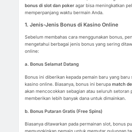
bonus di slot dan poker
agar bisa meningkatkan p
memperpanjang waktu bermain Anda.
1.
Jenis-Jenis Bonus di Kasino Online
Sebelum membahas cara menggunakan bonus, pen
mengetahui berbagai jenis bonus yang sering ditaw
online:
a.
Bonus Selamat Datang
Bonus ini diberikan kepada pemain baru yang baru 
kasino online. Biasanya, bonus ini berupa
match de
akan mencocokkan sebagian atau seluruh setoran 
memberikan lebih banyak dana untuk dimainkan.
b.
Bonus Putaran Gratis (Free Spins)
Biasanya ditawarkan pada permainan slot, bonus pu
memungkinkan pemain untuk memutar gulungan tan