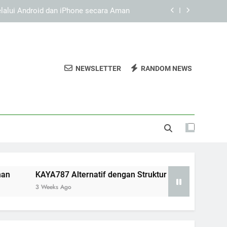
alui Android dan iPhone secara Aman
uktur Menu yang Jelas dan Terorganisir
atif yang Mengalami Pemuatan Lambat
NEWSLETTER
RANDOM NEWS
wser Terbaru dengan Aman dan Stabil
alui Android dan iPhone secara Aman
ndows Anda Di DLJA Windows.
uktur Menu yang Jelas dan Terorganisir
atif yang Mengalami Pemuatan Lambat
YA787 Alternatif dengan Struktur Menu yang Jelas dan Terorg
eeks Ago