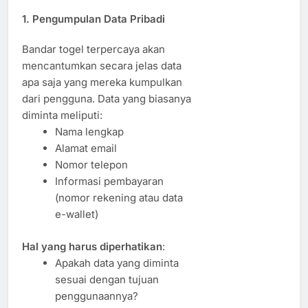
1.
Pengumpulan Data Pribadi
Bandar togel terpercaya akan
mencantumkan secara jelas data
apa saja yang mereka kumpulkan
dari pengguna. Data yang biasanya
diminta meliputi:
Nama lengkap
Alamat email
Nomor telepon
Informasi pembayaran
(nomor rekening atau data
e-wallet)
Hal yang harus diperhatikan
:
Apakah data yang diminta
sesuai dengan tujuan
penggunaannya?