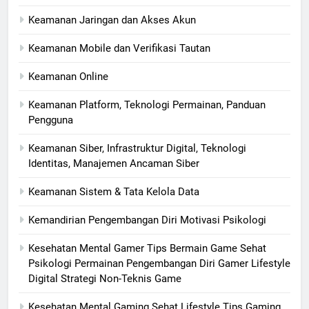
Keamanan Jaringan dan Akses Akun
Keamanan Mobile dan Verifikasi Tautan
Keamanan Online
Keamanan Platform, Teknologi Permainan, Panduan
Pengguna
Keamanan Siber, Infrastruktur Digital, Teknologi
Identitas, Manajemen Ancaman Siber
Keamanan Sistem & Tata Kelola Data
Kemandirian Pengembangan Diri Motivasi Psikologi
Kesehatan Mental Gamer Tips Bermain Game Sehat
Psikologi Permainan Pengembangan Diri Gamer Lifestyle
Digital Strategi Non-Teknis Game
Kesehatan Mental Gaming Sehat Lifestyle Tips Gaming