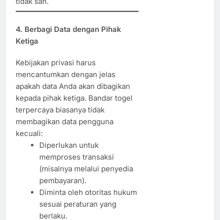
tidak sah.
4.
Berbagi Data dengan Pihak
Ketiga
Kebijakan privasi harus
mencantumkan dengan jelas
apakah data Anda akan dibagikan
kepada pihak ketiga. Bandar togel
terpercaya biasanya tidak
membagikan data pengguna
kecuali:
Diperlukan untuk
memproses transaksi
(misalnya melalui penyedia
pembayaran).
Diminta oleh otoritas hukum
sesuai peraturan yang
berlaku.