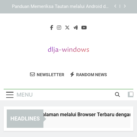
Skip
KAYA787 Alternatif dengan Struktur Menu yang
to
Jelas dan Terorganisir
content
Cara Mengatasi KAYA787 Alternatif yang
Mengalami Pemuatan Lambat
Cara Membuka Halaman melalui Browser Terbaru
dengan Aman dan Stabil
Panduan Memeriksa Tautan melalui Android dan
iPhone secara Aman
KAYA787 Alternatif dengan Struktur Menu yang
Jelas dan Terorganisir
DLJA Windows
Temukan Berbagai Software Dan Alat Untuk
Cara Mengatasi KAYA787 Alternatif yang
NEWSLETTER
RANDOM NEWS
Mengalami Pemuatan Lambat
Meningkatkan Performa Windows Anda Di
DLJA Windows.
MENU
ra Membuka Halaman melalui Browser Terbaru dengan Aman 
HEADLINES
Weeks Ago