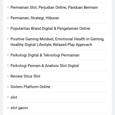
Permainan Slot, Perjudian Online, Panduan Bermain
Permainan, Strategi, Hiburan
Popularitas Brand Digital & Pengalaman Online
Positive Gaming Mindset, Emotional Health in Gaming,
Healthy Digital Lifestyle, Relaxed Play Approach
Psikologi Digital & Teknologi Permainan
Psikologi Pemain & Analisis Slot Digital
Review Situs Slot
Sistem Platform Online
slot
slot gacor