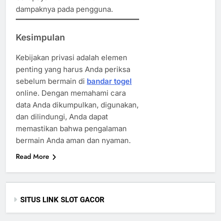
dampaknya pada pengguna.
Kesimpulan
Kebijakan privasi adalah elemen
penting yang harus Anda periksa
sebelum bermain di
bandar togel
online. Dengan memahami cara
data Anda dikumpulkan, digunakan,
dan dilindungi, Anda dapat
memastikan bahwa pengalaman
bermain Anda aman dan nyaman.
Read More
SITUS LINK SLOT GACOR