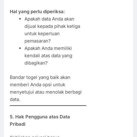
Hal yang perlu diperiksa
:
Apakah data Anda akan
dijual kepada pihak ketiga
untuk keperluan
pemasaran?
Apakah Anda memiliki
kendali atas data yang
dibagikan?
Bandar togel yang baik akan
memberi Anda opsi untuk
menyetujui atau menolak berbagi
data.
5.
Hak Pengguna atas Data
Pribadi