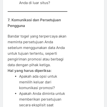
Anda di luar situs?
7.
Komunikasi dan Persetujuan
Pengguna
Bandar togel yang terpercaya akan
meminta persetujuan Anda
sebelum menggunakan data Anda
untuk tujuan tertentu, seperti
pengiriman promosi atau berbagi
data dengan pihak ketiga.
Hal yang harus diperiksa
:
Apakah ada opsi untuk
memilih keluar dari
komunikasi promosi?
Apakah Anda diminta untuk
memberikan persetujuan
secara eksplisit saat