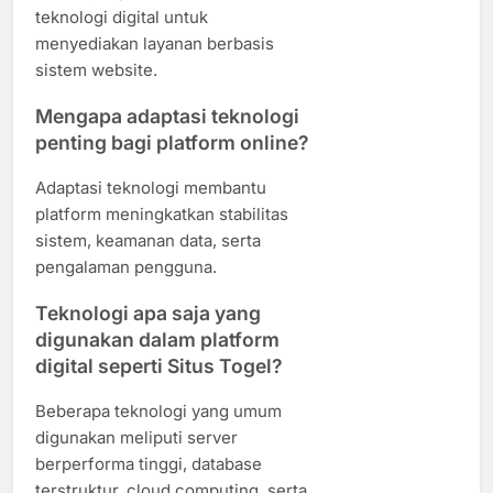
teknologi digital untuk
menyediakan layanan berbasis
sistem website.
Mengapa adaptasi teknologi
penting bagi platform online?
Adaptasi teknologi membantu
platform meningkatkan stabilitas
sistem, keamanan data, serta
pengalaman pengguna.
Teknologi apa saja yang
digunakan dalam platform
digital seperti Situs Togel?
Beberapa teknologi yang umum
digunakan meliputi server
berperforma tinggi, database
terstruktur, cloud computing, serta