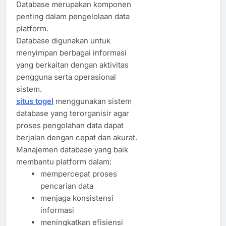
Database merupakan komponen
penting dalam pengelolaan data
platform.
Database digunakan untuk
menyimpan berbagai informasi
yang berkaitan dengan aktivitas
pengguna serta operasional
sistem.
situs togel
menggunakan sistem
database yang terorganisir agar
proses pengolahan data dapat
berjalan dengan cepat dan akurat.
Manajemen database yang baik
membantu platform dalam:
mempercepat proses
pencarian data
menjaga konsistensi
informasi
meningkatkan efisiensi