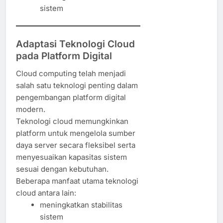
sistem
Adaptasi Teknologi Cloud
pada Platform Digital
Cloud computing telah menjadi
salah satu teknologi penting dalam
pengembangan platform digital
modern.
Teknologi cloud memungkinkan
platform untuk mengelola sumber
daya server secara fleksibel serta
menyesuaikan kapasitas sistem
sesuai dengan kebutuhan.
Beberapa manfaat utama teknologi
cloud antara lain:
meningkatkan stabilitas
sistem