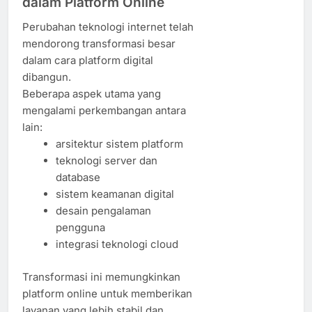
dalam Platform Online
Perubahan teknologi internet telah
mendorong transformasi besar
dalam cara platform digital
dibangun.
Beberapa aspek utama yang
mengalami perkembangan antara
lain:
arsitektur sistem platform
teknologi server dan
database
sistem keamanan digital
desain pengalaman
pengguna
integrasi teknologi cloud
Transformasi ini memungkinkan
platform online untuk memberikan
layanan yang lebih stabil dan