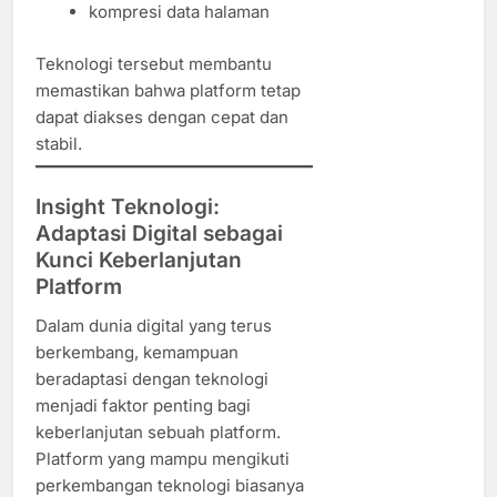
kompresi data halaman
Teknologi tersebut membantu
memastikan bahwa platform tetap
dapat diakses dengan cepat dan
stabil.
Insight Teknologi:
Adaptasi Digital sebagai
Kunci Keberlanjutan
Platform
Dalam dunia digital yang terus
berkembang, kemampuan
beradaptasi dengan teknologi
menjadi faktor penting bagi
keberlanjutan sebuah platform.
Platform yang mampu mengikuti
perkembangan teknologi biasanya