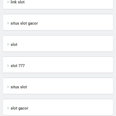
link slot
situs slot gacor
slot
slot 777
situs slot
slot gacor