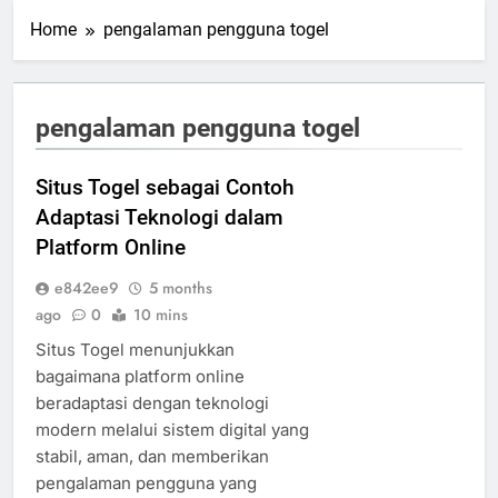
Home
pengalaman pengguna togel
pengalaman pengguna togel
Situs Togel sebagai Contoh
Adaptasi Teknologi dalam
Platform Online
e842ee9
5 months
ago
0
10 mins
Situs Togel menunjukkan
bagaimana platform online
beradaptasi dengan teknologi
modern melalui sistem digital yang
stabil, aman, dan memberikan
pengalaman pengguna yang