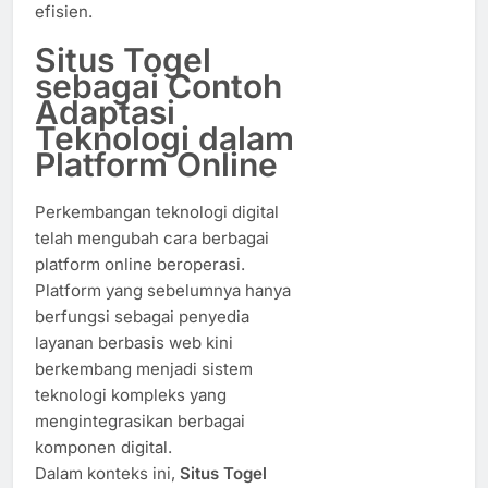
efisien.
Situs Togel
sebagai Contoh
Adaptasi
Teknologi dalam
Platform Online
Perkembangan teknologi digital
telah mengubah cara berbagai
platform online beroperasi.
Platform yang sebelumnya hanya
berfungsi sebagai penyedia
layanan berbasis web kini
berkembang menjadi sistem
teknologi kompleks yang
mengintegrasikan berbagai
komponen digital.
Dalam konteks ini,
Situs Togel