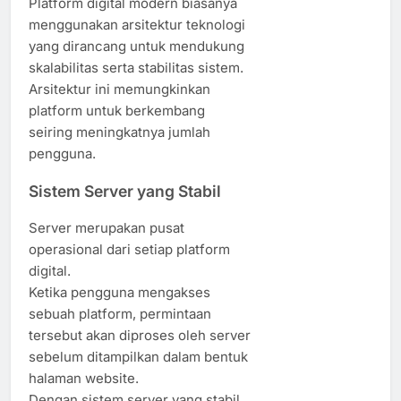
Platform digital modern biasanya
menggunakan arsitektur teknologi
yang dirancang untuk mendukung
skalabilitas serta stabilitas sistem.
Arsitektur ini memungkinkan
platform untuk berkembang
seiring meningkatnya jumlah
pengguna.
Sistem Server yang Stabil
Server merupakan pusat
operasional dari setiap platform
digital.
Ketika pengguna mengakses
sebuah platform, permintaan
tersebut akan diproses oleh server
sebelum ditampilkan dalam bentuk
halaman website.
Dengan sistem server yang stabil,