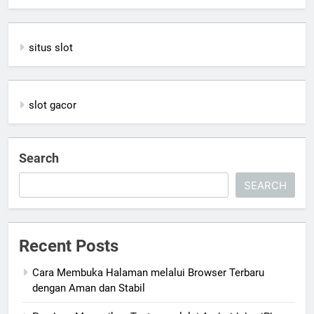
situs slot
slot gacor
Search
SEARCH
Recent Posts
Cara Membuka Halaman melalui Browser Terbaru
dengan Aman dan Stabil