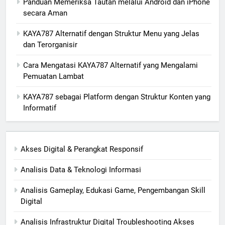
Panduan Memeriksa Tautan melalui Android dan iPhone
secara Aman
KAYA787 Alternatif dengan Struktur Menu yang Jelas
dan Terorganisir
Cara Mengatasi KAYA787 Alternatif yang Mengalami
Pemuatan Lambat
KAYA787 sebagai Platform dengan Struktur Konten yang
Informatif
Akses Digital & Perangkat Responsif
Analisis Data & Teknologi Informasi
Analisis Gameplay, Edukasi Game, Pengembangan Skill
Digital
Analisis Infrastruktur Digital Troubleshooting Akses