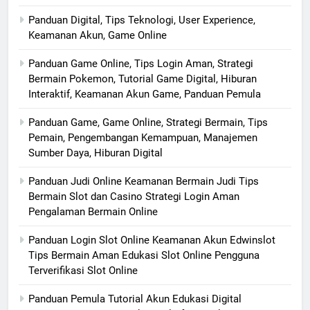
Panduan Digital, Tips Teknologi, User Experience,
Keamanan Akun, Game Online
Panduan Game Online, Tips Login Aman, Strategi
Bermain Pokemon, Tutorial Game Digital, Hiburan
Interaktif, Keamanan Akun Game, Panduan Pemula
Panduan Game, Game Online, Strategi Bermain, Tips
Pemain, Pengembangan Kemampuan, Manajemen
Sumber Daya, Hiburan Digital
Panduan Judi Online Keamanan Bermain Judi Tips
Bermain Slot dan Casino Strategi Login Aman
Pengalaman Bermain Online
Panduan Login Slot Online Keamanan Akun Edwinslot
Tips Bermain Aman Edukasi Slot Online Pengguna
Terverifikasi Slot Online
Panduan Pemula Tutorial Akun Edukasi Digital