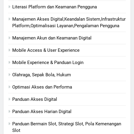
Literasi Platform dan Keamanan Pengguna
Manajemen Akses Digital,Keandalan Sistem,Infrastruktur
Platform,Optimalisasi Layanan,Pengalaman Pengguna
Manajemen Akun dan Keamanan Digital
Mobile Access & User Experience
Mobile Experience & Panduan Login
Olahraga, Sepak Bola, Hukum
Optimasi Akses dan Performa
Panduan Akses Digital
Panduan Akses Harian Digital
Panduan Bermain Slot, Strategi Slot, Pola Kemenangan
Slot