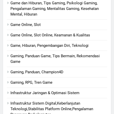
Game dan Hiburan, Tips Gaming, Psikologi Gaming,
Pengalaman Gaming, Mentalitas Gaming, Kesehatan
Mental, Hiburan
Game Online, Slot
Game Online, Slot Online, Keamanan & Kualitas
Game, Hiburan, Pengembangan Diri, Teknologi
Gaming, Panduan Game, Tips Bermain, Rekomendasi
Game
Gaming, Panduan, Champion4D
Gaming, RPG, Tren Game
Infrastruktur Jaringan & Optimasi Sistem
Infrastruktur Sistem Digital,Keberlanjutan
Teknologi,Stabilitas Platform Online,Pengalaman