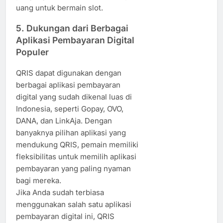
uang untuk bermain slot.
5.
Dukungan dari Berbagai
Aplikasi Pembayaran Digital
Populer
QRIS dapat digunakan dengan
berbagai aplikasi pembayaran
digital yang sudah dikenal luas di
Indonesia, seperti Gopay, OVO,
DANA, dan LinkAja. Dengan
banyaknya pilihan aplikasi yang
mendukung QRIS, pemain memiliki
fleksibilitas untuk memilih aplikasi
pembayaran yang paling nyaman
bagi mereka.
Jika Anda sudah terbiasa
menggunakan salah satu aplikasi
pembayaran digital ini, QRIS