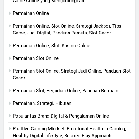
Game Online yang Menguntungkan
Permainan Online
Permainan Online, Slot Online, Strategi Jackpot, Tips
Game, Judi Digital, Panduan Pemula, Slot Gacor
Permainan Online, Slot, Kasino Online
Permainan Slot Online
Permainan Slot Online, Strategi Judi Online, Panduan Slot
Gacor
Permainan Slot, Perjudian Online, Panduan Bermain
Permainan, Strategi, Hiburan
Popularitas Brand Digital & Pengalaman Online
Positive Gaming Mindset, Emotional Health in Gaming,
Healthy Digital Lifestyle, Relaxed Play Approach