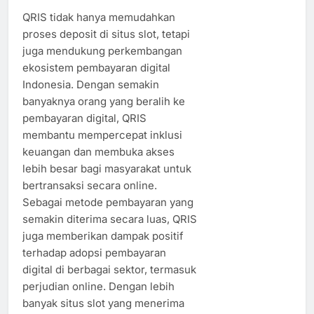
QRIS tidak hanya memudahkan
proses deposit di situs slot, tetapi
juga mendukung perkembangan
ekosistem pembayaran digital
Indonesia. Dengan semakin
banyaknya orang yang beralih ke
pembayaran digital, QRIS
membantu mempercepat inklusi
keuangan dan membuka akses
lebih besar bagi masyarakat untuk
bertransaksi secara online.
Sebagai metode pembayaran yang
semakin diterima secara luas, QRIS
juga memberikan dampak positif
terhadap adopsi pembayaran
digital di berbagai sektor, termasuk
perjudian online. Dengan lebih
banyak situs slot yang menerima