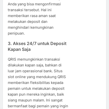
Anda yang bisa mengonfirmasi
transaksi tersebut. Hal ini
memberikan rasa aman saat
melakukan deposit dan
menghindari kemungkinan
penipuan.
3.
Akses 24/7 untuk Deposit
Kapan Saja
QRIS memungkinkan transaksi
dilakukan kapan saja, bahkan di
luar jam operasional bank. Situs
slot online yang mendukung QRIS
memberikan fleksibilitas kepada
pemain untuk melakukan deposit
kapan pun mereka inginkan, baik
siang maupun malam. Ini sangat
bermanfaat bagi pemain yang ingin