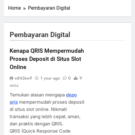
Home
Pembayaran Digital
Pembayaran Digital
Kenapa QRIS Mempermudah
Proses Deposit di Situs Slot
Online
e842ee9
1 year ago
0
9
mins
Temukan alasan mengapa
depo
qris
mempermudah proses deposit
di situs slot online. Nikmati
transaksi yang lebih cepat, aman,
dan praktis dengan QRIS.
QRIS (Quick Response Code