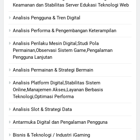
Keamanan dan Stabilitas Server Edukasi Teknologi Web
Analisis Pengguna & Tren Digital
Analisis Performa & Pengembangan Keterampilan
Analisis Perilaku Mesin Digital,Studi Pola
Permainan,Observasi Sistem Game,Pengalaman
Pengguna Lanjutan
Analisis Permainan & Strategi Bermain
Analisis Platform Digital,Stabilitas Sistem
Online,Manajemen Akses,Layanan Berbasis
Teknologi,Optimasi Performa
Analisis Slot & Strategi Data
Antarmuka Digital dan Pengalaman Pengguna
Bisnis & Teknologi / Industri iGaming