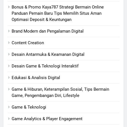
Bonus & Promo Kaya787 Strategi Bermain Online
Panduan Pemain Baru Tips Memilih Situs Aman
Optimasi Deposit & Keuntungan
Brand Modern dan Pengalaman Digital
Content Creation
Desain Antarmuka & Keamanan Digital
Desain Game & Teknologi Interaktif
Edukasi & Analisis Digital
Game & Hiburan, Keterampilan Sosial, Tips Bermain
Game, Pengembangan Diri, Lifestyle
Game & Teknologi
Game Analytics & Player Engagement