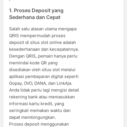
1.
Proses Deposit yang
Sederhana dan Cepat
Salah satu alasan utama mengapa
QRIS mempermudah proses
deposit di situs slot online adalah
kesederhanaan dan kecepatannya.
Dengan QRIS, pemain hanya perlu
memindai kode QR yang
disediakan oleh situs slot melalui
aplikasi pembayaran digital seperti
Gopay, OVO, DANA, dan LinkAja.
Anda tidak perlu lagi mengisi detail
rekening bank atau memasukkan
informasi kartu kredit, yang
seringkali memakan waktu dan
dapat membingungkan.
Proses deposit menggunakan