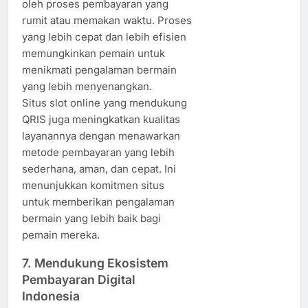
oleh proses pembayaran yang
rumit atau memakan waktu. Proses
yang lebih cepat dan lebih efisien
memungkinkan pemain untuk
menikmati pengalaman bermain
yang lebih menyenangkan.
Situs slot online yang mendukung
QRIS juga meningkatkan kualitas
layanannya dengan menawarkan
metode pembayaran yang lebih
sederhana, aman, dan cepat. Ini
menunjukkan komitmen situs
untuk memberikan pengalaman
bermain yang lebih baik bagi
pemain mereka.
7.
Mendukung Ekosistem
Pembayaran Digital
Indonesia