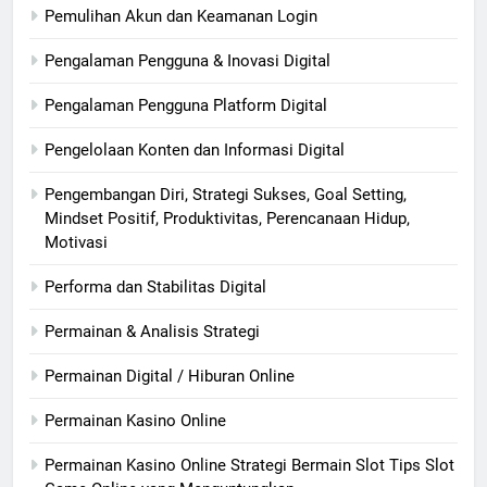
Pemulihan Akun dan Keamanan Login
Pengalaman Pengguna & Inovasi Digital
Pengalaman Pengguna Platform Digital
Pengelolaan Konten dan Informasi Digital
Pengembangan Diri, Strategi Sukses, Goal Setting,
Mindset Positif, Produktivitas, Perencanaan Hidup,
Motivasi
Performa dan Stabilitas Digital
Permainan & Analisis Strategi
Permainan Digital / Hiburan Online
Permainan Kasino Online
Permainan Kasino Online Strategi Bermain Slot Tips Slot