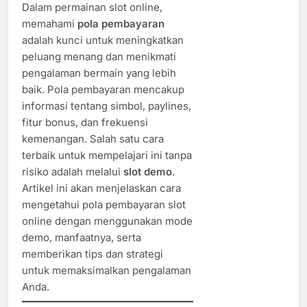
Dalam permainan slot online,
memahami
pola pembayaran
adalah kunci untuk meningkatkan
peluang menang dan menikmati
pengalaman bermain yang lebih
baik. Pola pembayaran mencakup
informasi tentang simbol, paylines,
fitur bonus, dan frekuensi
kemenangan. Salah satu cara
terbaik untuk mempelajari ini tanpa
risiko adalah melalui
slot demo
.
Artikel ini akan menjelaskan cara
mengetahui pola pembayaran slot
online dengan menggunakan mode
demo, manfaatnya, serta
memberikan tips dan strategi
untuk memaksimalkan pengalaman
Anda.