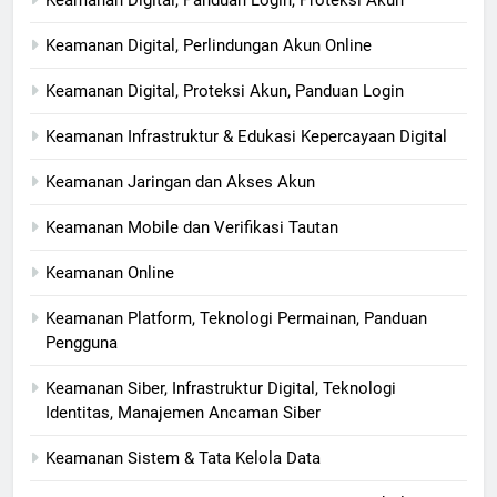
Keamanan Digital, Panduan Login, Proteksi Akun
Keamanan Digital, Perlindungan Akun Online
Keamanan Digital, Proteksi Akun, Panduan Login
Keamanan Infrastruktur & Edukasi Kepercayaan Digital
Keamanan Jaringan dan Akses Akun
Keamanan Mobile dan Verifikasi Tautan
Keamanan Online
Keamanan Platform, Teknologi Permainan, Panduan
Pengguna
Keamanan Siber, Infrastruktur Digital, Teknologi
Identitas, Manajemen Ancaman Siber
Keamanan Sistem & Tata Kelola Data