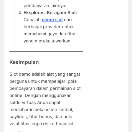
pembayaran lainnya.
Eksplorasi Beragam Slot:
Cobalah
demo slot
dari
berbagai provider untuk
memahami gaya dan fitur
yang mereka tawarkan.
Kesimpulan
Slot demo adalah alat yang sangat
berguna untuk mempelajari pola
pembayaran dalam permainan slot
online. Dengan menggunakan
saldo virtual, Anda dapat
memahami mekanisme simbol,
paylines, fitur bonus, dan pola
volatilitas tanpa risiko finansial.