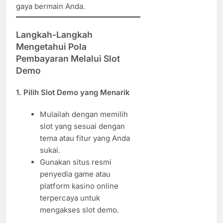
gaya bermain Anda.
Langkah-Langkah
Mengetahui Pola
Pembayaran Melalui Slot
Demo
1. Pilih Slot Demo yang Menarik
Mulailah dengan memilih
slot yang sesuai dengan
tema atau fitur yang Anda
sukai.
Gunakan situs resmi
penyedia game atau
platform kasino online
terpercaya untuk
mengakses slot demo.