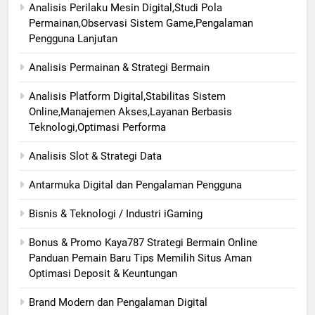
Analisis Perilaku Mesin Digital,Studi Pola
Permainan,Observasi Sistem Game,Pengalaman
Pengguna Lanjutan
Analisis Permainan & Strategi Bermain
Analisis Platform Digital,Stabilitas Sistem
Online,Manajemen Akses,Layanan Berbasis
Teknologi,Optimasi Performa
Analisis Slot & Strategi Data
Antarmuka Digital dan Pengalaman Pengguna
Bisnis & Teknologi / Industri iGaming
Bonus & Promo Kaya787 Strategi Bermain Online
Panduan Pemain Baru Tips Memilih Situs Aman
Optimasi Deposit & Keuntungan
Brand Modern dan Pengalaman Digital