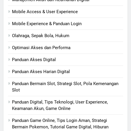
Mobile Access & User Experience
Mobile Experience & Panduan Login
Olahraga, Sepak Bola, Hukum
Optimasi Akses dan Performa
Panduan Akses Digital
Panduan Akses Harian Digital
Panduan Bermain Slot, Strategi Slot, Pola Kemenangan
Slot
Panduan Digital, Tips Teknologi, User Experience,
Keamanan Akun, Game Online
Panduan Game Online, Tips Login Aman, Strategi
Bermain Pokemon, Tutorial Game Digital, Hiburan