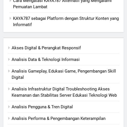
Cara Mengatasi KAYA787 Alternatif yang Mengalami
Pemuatan Lambat
KAYA787 sebagai Platform dengan Struktur Konten yang
Informatif
Akses Digital & Perangkat Responsif
Analisis Data & Teknologi Informasi
Analisis Gameplay, Edukasi Game, Pengembangan Skill
Digital
Analisis Infrastruktur Digital Troubleshooting Akses
Keamanan dan Stabilitas Server Edukasi Teknologi Web
Analisis Pengguna & Tren Digital
Analisis Performa & Pengembangan Keterampilan