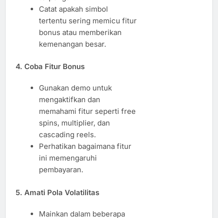
Catat apakah simbol
tertentu sering memicu fitur
bonus atau memberikan
kemenangan besar.
4. Coba Fitur Bonus
Gunakan demo untuk
mengaktifkan dan
memahami fitur seperti free
spins, multiplier, dan
cascading reels.
Perhatikan bagaimana fitur
ini memengaruhi
pembayaran.
5. Amati Pola Volatilitas
Mainkan dalam beberapa