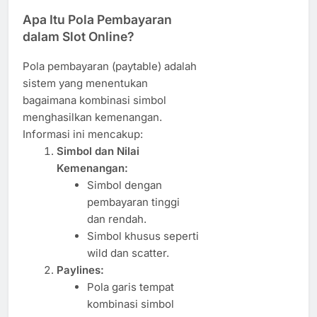
Apa Itu Pola Pembayaran
dalam Slot Online?
Pola pembayaran (paytable) adalah
sistem yang menentukan
bagaimana kombinasi simbol
menghasilkan kemenangan.
Informasi ini mencakup:
Simbol dan Nilai
Kemenangan:
Simbol dengan
pembayaran tinggi
dan rendah.
Simbol khusus seperti
wild dan scatter.
Paylines:
Pola garis tempat
kombinasi simbol