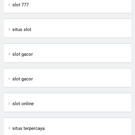
slot 777
situs slot
slot gacor
slot gacor
slot online
situs terpercaya