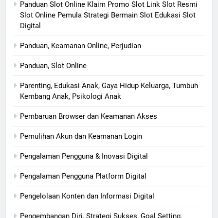
Panduan Slot Online Klaim Promo Slot Link Slot Resmi
Slot Online Pemula Strategi Bermain Slot Edukasi Slot
Digital
Panduan, Keamanan Online, Perjudian
Panduan, Slot Online
Parenting, Edukasi Anak, Gaya Hidup Keluarga, Tumbuh
Kembang Anak, Psikologi Anak
Pembaruan Browser dan Keamanan Akses
Pemulihan Akun dan Keamanan Login
Pengalaman Pengguna & Inovasi Digital
Pengalaman Pengguna Platform Digital
Pengelolaan Konten dan Informasi Digital
Pengembangan Diri, Strategi Sukses, Goal Setting,