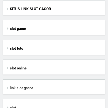
SITUS LINK SLOT GACOR
slot gacor
slot toto
slot online
link slot gacor
slot