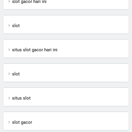
slot gacor hari ini
slot
situs slot gacor hari ini
slot
situs slot
slot gacor