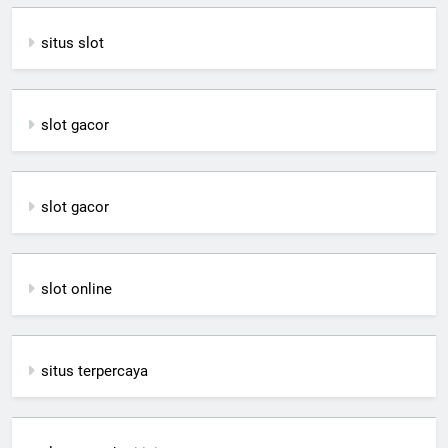
situs slot
slot gacor
slot gacor
slot online
situs terpercaya