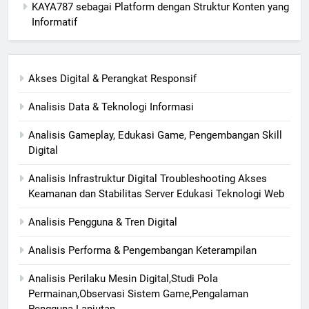
KAYA787 sebagai Platform dengan Struktur Konten yang
Informatif
Akses Digital & Perangkat Responsif
Analisis Data & Teknologi Informasi
Analisis Gameplay, Edukasi Game, Pengembangan Skill
Digital
Analisis Infrastruktur Digital Troubleshooting Akses
Keamanan dan Stabilitas Server Edukasi Teknologi Web
Analisis Pengguna & Tren Digital
Analisis Performa & Pengembangan Keterampilan
Analisis Perilaku Mesin Digital,Studi Pola
Permainan,Observasi Sistem Game,Pengalaman
Pengguna Lanjutan