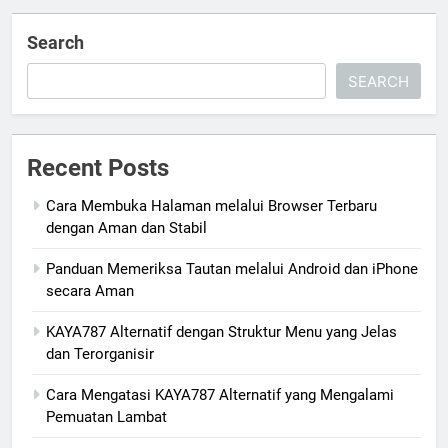
Search
SEARCH
Recent Posts
Cara Membuka Halaman melalui Browser Terbaru
dengan Aman dan Stabil
Panduan Memeriksa Tautan melalui Android dan iPhone
secara Aman
KAYA787 Alternatif dengan Struktur Menu yang Jelas
dan Terorganisir
Cara Mengatasi KAYA787 Alternatif yang Mengalami
Pemuatan Lambat