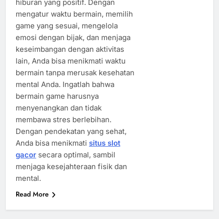
hiburan yang positif. Dengan
mengatur waktu bermain, memilih
game yang sesuai, mengelola
emosi dengan bijak, dan menjaga
keseimbangan dengan aktivitas
lain, Anda bisa menikmati waktu
bermain tanpa merusak kesehatan
mental Anda. Ingatlah bahwa
bermain game harusnya
menyenangkan dan tidak
membawa stres berlebihan.
Dengan pendekatan yang sehat,
Anda bisa menikmati
situs slot
gacor
secara optimal, sambil
menjaga kesejahteraan fisik dan
mental.
Read More