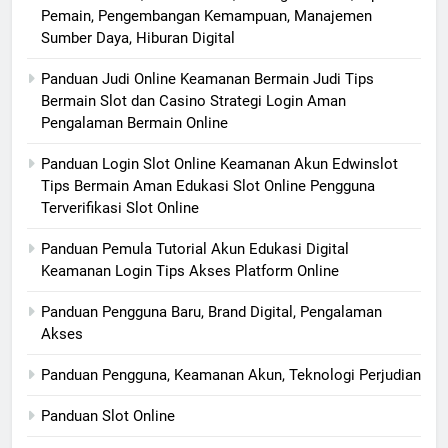
Pemain, Pengembangan Kemampuan, Manajemen
Sumber Daya, Hiburan Digital
Panduan Judi Online Keamanan Bermain Judi Tips
Bermain Slot dan Casino Strategi Login Aman
Pengalaman Bermain Online
Panduan Login Slot Online Keamanan Akun Edwinslot
Tips Bermain Aman Edukasi Slot Online Pengguna
Terverifikasi Slot Online
Panduan Pemula Tutorial Akun Edukasi Digital
Keamanan Login Tips Akses Platform Online
Panduan Pengguna Baru, Brand Digital, Pengalaman
Akses
Panduan Pengguna, Keamanan Akun, Teknologi Perjudian
Panduan Slot Online