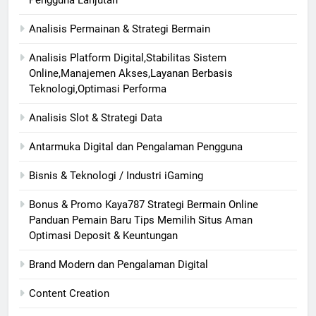
Analisis Permainan & Strategi Bermain
Analisis Platform Digital,Stabilitas Sistem
Online,Manajemen Akses,Layanan Berbasis
Teknologi,Optimasi Performa
Analisis Slot & Strategi Data
Antarmuka Digital dan Pengalaman Pengguna
Bisnis & Teknologi / Industri iGaming
Bonus & Promo Kaya787 Strategi Bermain Online
Panduan Pemain Baru Tips Memilih Situs Aman
Optimasi Deposit & Keuntungan
Brand Modern dan Pengalaman Digital
Content Creation