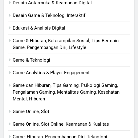
Desain Antarmuka & Keamanan Digital
Desain Game & Teknologi Interaktif
Edukasi & Analisis Digital
Game & Hiburan, Keterampilan Sosial, Tips Bermain
Game, Pengembangan Diri, Lifestyle
Game & Teknologi
Game Analytics & Player Engagement
Game dan Hiburan, Tips Gaming, Psikologi Gaming,
Pengalaman Gaming, Mentalitas Gaming, Kesehatan
Mental, Hiburan
Game Online, Slot
Game Online, Slot Online, Keamanan & Kualitas
Game, Hiburan, Pengembangan Diri, Teknologi