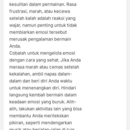
kesulitan dalam permainan. Rasa
frustrasi, marah, atau kecewa
setelah kalah adalah reaksi yang
wajar, namun penting untuk tidak
membiarkan emosi tersebut
merusak pengalaman bermain
Anda.
Cobalah untuk mengelola emosi
dengan cara yang sehat. Jika Anda
merasa marah atau cemas setelah
kekalahan, ambil napas dalam-
dalam dan beri diri Anda waktu
untuk menenangkan diri. Hindari
langsung kembali bermain dalam
keadaan emosi yang buruk. Alih-
alih, lakukan aktivitas lain yang bisa
membantu Anda merilekskan
pikiran, seperti mendengarkan
musik atau berjalan-jalan di luar.