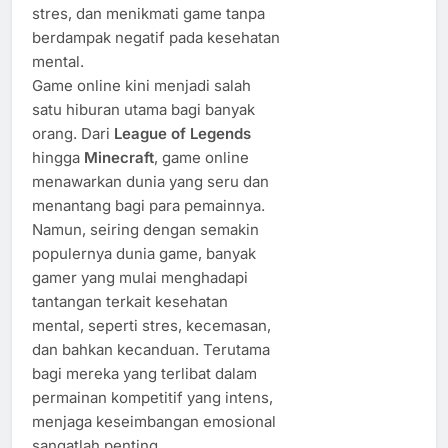
stres, dan menikmati game tanpa
berdampak negatif pada kesehatan
mental.
Game online kini menjadi salah
satu hiburan utama bagi banyak
orang. Dari
League of Legends
hingga
Minecraft
, game online
menawarkan dunia yang seru dan
menantang bagi para pemainnya.
Namun, seiring dengan semakin
populernya dunia game, banyak
gamer yang mulai menghadapi
tantangan terkait kesehatan
mental, seperti stres, kecemasan,
dan bahkan kecanduan. Terutama
bagi mereka yang terlibat dalam
permainan kompetitif yang intens,
menjaga keseimbangan emosional
sangatlah penting.