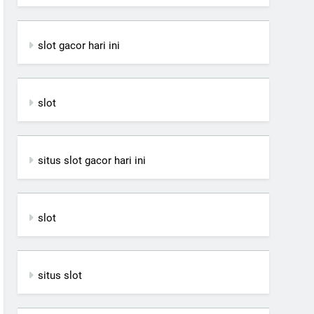
slot gacor hari ini
slot
situs slot gacor hari ini
slot
situs slot