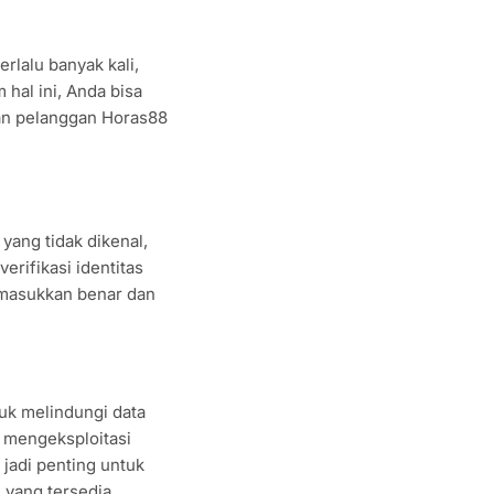
rlalu banyak kali,
hal ini, Anda bisa
an pelanggan Horas88
yang tidak dikenal,
rifikasi identitas
imasukkan benar dan
uk melindungi data
a mengeksploitasi
adi penting untuk
yang tersedia,