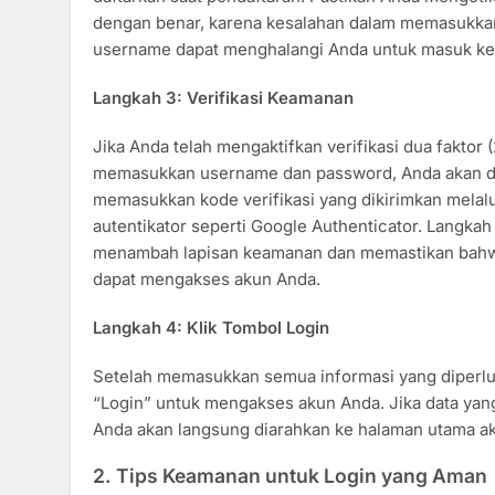
dengan benar, karena kesalahan dalam memasukkan
username dapat menghalangi Anda untuk masuk ke
Langkah 3: Verifikasi Keamanan
Jika Anda telah mengaktifkan verifikasi dua faktor (
memasukkan username dan password, Anda akan d
memasukkan kode verifikasi yang dikirimkan melalu
autentikator seperti Google Authenticator. Langkah 
menambah lapisan keamanan dan memastikan bahw
dapat mengakses akun Anda.
Langkah 4: Klik Tombol Login
Setelah memasukkan semua informasi yang diperluk
“Login” untuk mengakses akun Anda. Jika data yan
Anda akan langsung diarahkan ke halaman utama a
2.
Tips Keamanan untuk Login yang Aman