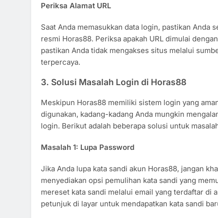
Periksa Alamat URL
Saat Anda memasukkan data login, pastikan Anda sel
resmi Horas88. Periksa apakah URL dimulai dengan 
pastikan Anda tidak mengakses situs melalui sumbe
terpercaya.
3.
Solusi Masalah Login di Horas88
Meskipun Horas88 memiliki sistem login yang ama
digunakan, kadang-kadang Anda mungkin mengala
login. Berikut adalah beberapa solusi untuk masalah
Masalah 1: Lupa Password
Jika Anda lupa kata sandi akun Horas88, jangan kh
menyediakan opsi pemulihan kata sandi yang mem
mereset kata sandi melalui email yang terdaftar di 
petunjuk di layar untuk mendapatkan kata sandi bar