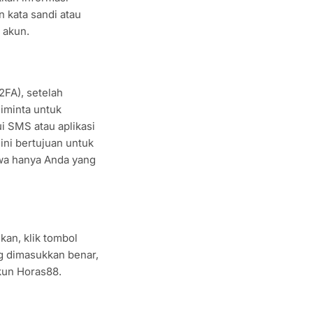
 kata sandi atau
 akun.
2FA), setelah
iminta untuk
i SMS atau aplikasi
ini bertujuan untuk
a hanya Anda yang
an, klik tombol
g dimasukkan benar,
kun Horas88.