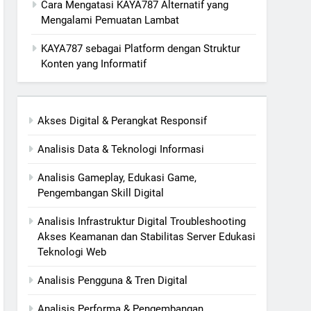
Cara Mengatasi KAYA787 Alternatif yang
Mengalami Pemuatan Lambat
KAYA787 sebagai Platform dengan Struktur
Konten yang Informatif
Akses Digital & Perangkat Responsif
Analisis Data & Teknologi Informasi
Analisis Gameplay, Edukasi Game,
Pengembangan Skill Digital
Analisis Infrastruktur Digital Troubleshooting
Akses Keamanan dan Stabilitas Server Edukasi
Teknologi Web
Analisis Pengguna & Tren Digital
Analisis Performa & Pengembangan