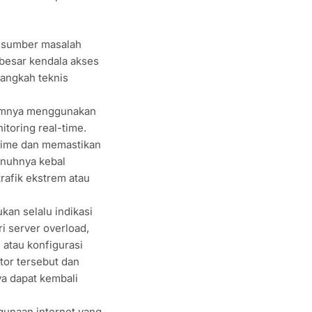
i sumber masalah
 besar kendala akses
langkah teknis
umumnya menggunakan
itoring real-time.
time dan memastikan
penuhnya kebal
rafik ekstrem atau
kan selalu indikasi
i server overload,
atau konfigurasi
or tersebut dan
ya dapat kembali
gunaan internet yang