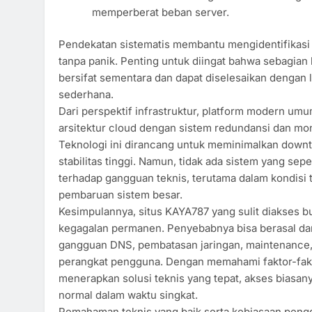
memperberat beban server.
Pendekatan sistematis membantu mengidentifikas
tanpa panik. Penting untuk diingat bahwa sebagian
bersifat sementara dan dapat diselesaikan dengan 
sederhana.
Dari perspektif infrastruktur, platform modern 
arsitektur cloud dengan sistem redundansi dan mon
Teknologi ini dirancang untuk meminimalkan down
stabilitas tinggi. Namun, tidak ada sistem yang se
terhadap gangguan teknis, terutama dalam kondisi t
pembaruan sistem besar.
Kesimpulannya, situs KAYA787 yang sulit diakses bu
kegagalan permanen. Penyebabnya bisa berasal dar
gangguan DNS, pembatasan jaringan, maintenance, 
perangkat pengguna. Dengan memahami faktor-fakt
menerapkan solusi teknis yang tepat, akses biasan
normal dalam waktu singkat.
Pemahaman teknis yang baik serta kebiasaan peng