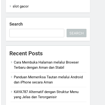
slot gacor
Search
SEARCH
Recent Posts
Cara Membuka Halaman melalui Browser
Terbaru dengan Aman dan Stabil
Panduan Memeriksa Tautan melalui Android
dan iPhone secara Aman
KAYA787 Alternatif dengan Struktur Menu
yang Jelas dan Terorganisir