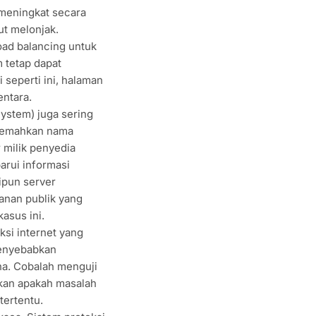
meningkat secara
ut melonjak.
ad balancing untuk
 tetap dapat
seperti ini, halaman
ntara.
ystem) juga sering
rjemahkan nama
 milik penyedia
rui informasi
kipun server
anan publik yang
kasus ini.
ksi internet yang
 menyebabkan
na. Cobalah menguji
kan apakah masalah
tertentu.