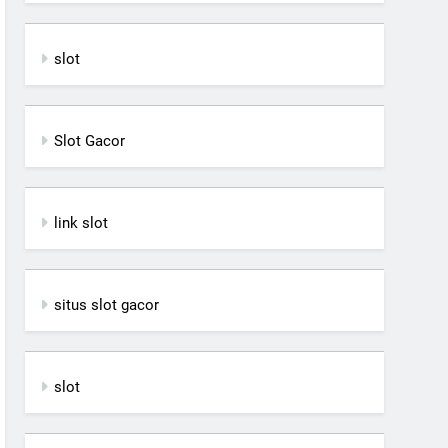
slot
Slot Gacor
link slot
situs slot gacor
slot