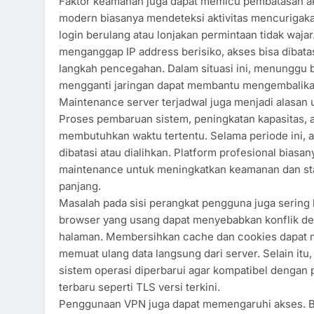
Faktor keamanan juga dapat memicu pembatasan ak
modern biasanya mendeteksi aktivitas mencurigak
login berulang atau lonjakan permintaan tidak wajar
menganggap IP address berisiko, akses bisa dibata
langkah pencegahan. Dalam situasi ini, menunggu 
mengganti jaringan dapat membantu mengembalika
Maintenance server terjadwal juga menjadi alasan 
Proses pembaruan sistem, peningkatan kapasitas, 
membutuhkan waktu tertentu. Selama periode ini, 
dibatasi atau dialihkan. Platform profesional biasa
maintenance untuk meningkatkan keamanan dan stab
panjang.
Masalah pada sisi perangkat pengguna juga sering 
browser yang usang dapat menyebabkan konflik de
halaman. Membersihkan cache dan cookies dapat
memuat ulang data langsung dari server. Selain itu
sistem operasi diperbarui agar kompatibel dengan
terbaru seperti TLS versi terkini.
Penggunaan VPN juga dapat memengaruhi akses. B