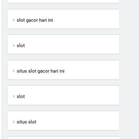
slot gacor hari ini
slot
situs slot gacor hari ini
slot
situs slot