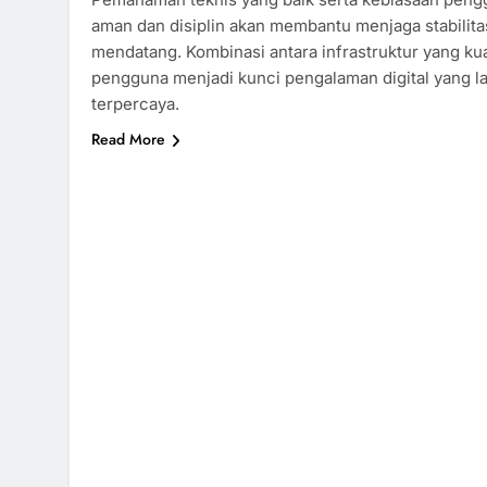
aman dan disiplin akan membantu menjaga stabilita
mendatang. Kombinasi antara infrastruktur yang ku
pengguna menjadi kunci pengalaman digital yang l
terpercaya.
Read More