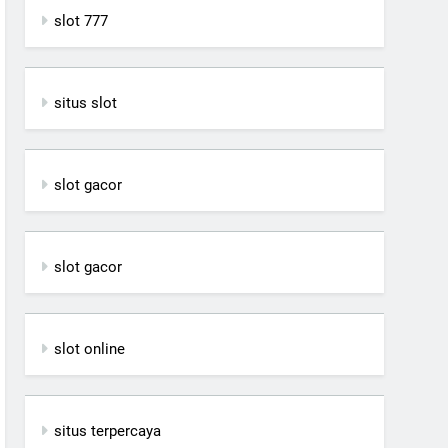
slot 777
situs slot
slot gacor
slot gacor
slot online
situs terpercaya