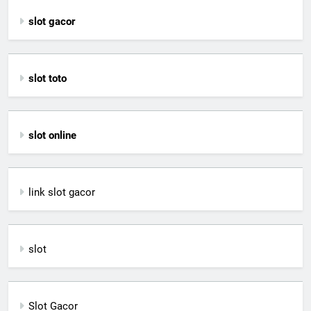
slot gacor
slot toto
slot online
link slot gacor
slot
Slot Gacor