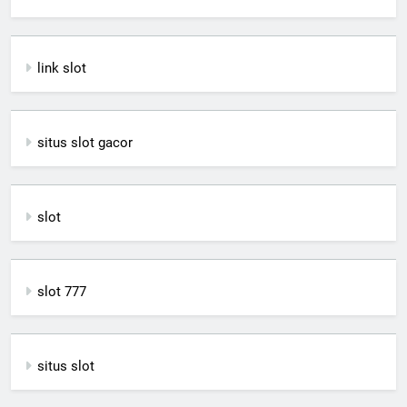
link slot
situs slot gacor
slot
slot 777
situs slot