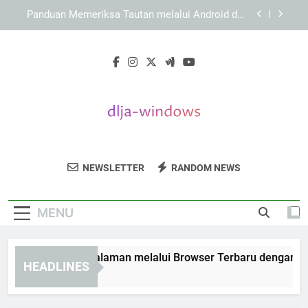
Skip
KAYA787 Alternatif dengan Struktur Menu yang
to
Jelas dan Terorganisir
content
Cara Mengatasi KAYA787 Alternatif yang
Mengalami Pemuatan Lambat
Cara Membuka Halaman melalui Browser Terbaru
dengan Aman dan Stabil
Panduan Memeriksa Tautan melalui Android dan
iPhone secara Aman
KAYA787 Alternatif dengan Struktur Menu yang
Jelas dan Terorganisir
DLJA Windows
Temukan Berbagai Software Dan Alat Untuk
Cara Mengatasi KAYA787 Alternatif yang
NEWSLETTER
RANDOM NEWS
Mengalami Pemuatan Lambat
Meningkatkan Performa Windows Anda Di
DLJA Windows.
MENU
ra Membuka Halaman melalui Browser Terbaru dengan Aman 
HEADLINES
Weeks Ago