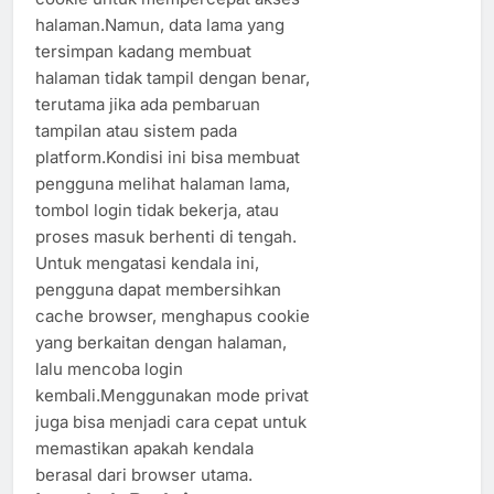
halaman.Namun, data lama yang
tersimpan kadang membuat
halaman tidak tampil dengan benar,
terutama jika ada pembaruan
tampilan atau sistem pada
platform.Kondisi ini bisa membuat
pengguna melihat halaman lama,
tombol login tidak bekerja, atau
proses masuk berhenti di tengah.
Untuk mengatasi kendala ini,
pengguna dapat membersihkan
cache browser, menghapus cookie
yang berkaitan dengan halaman,
lalu mencoba login
kembali.Menggunakan mode privat
juga bisa menjadi cara cepat untuk
memastikan apakah kendala
berasal dari browser utama.