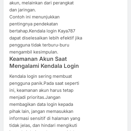
akun, melainkan dari perangkat
dan jaringan.
Contoh ini menunjukkan
pentingnya pendekatan
bertahap.Kendala login Kaya787
dapat diselesaikan lebih efektif jika
pengguna tidak terburu-buru
mengambil kesimpulan.
Keamanan Akun Saat
Mengalami Kendala Login
Kendala login sering membuat
pengguna panik.Pada saat seperti
ini, keamanan akun harus tetap
menjadi prioritas.Jangan
membagikan data login kepada
pihak lain, jangan memasukkan
informasi sensitif di halaman yang
tidak jelas, dan hindari mengikuti