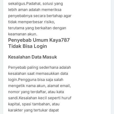
sekaligus.Padahal, solusi yang
lebih aman adalah memeriksa
penyebabnya secara bertahap agar
tidak memperbesar risiko,
terutama yang berkaitan dengan
keamanan akun.
Penyebab Umum Kaya787
Tidak Bisa Login
Kesalahan Data Masuk
Penyebab paling sederhana adalah
kesalahan saat memasukkan data
login.Pengguna bisa saja salah
mengetik nama akun, alamat email,
nomor yang terdaftar, atau kata
sandi.Kesalahan kecil seperti huruf
kapital, spasi tambahan, atau
karakter yang tertukar dapat