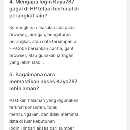
4. Mengapa login Kaya787
gagal di HP tetapi berhasil di
perangkat lain?
Kemungkinan masalah ada pada
browser, jaringan, pengaturan
perangkat, atau data tersimpan di
HP.Coba bersihkan cache, ganti
browser, atau gunakan jaringan
yang lebih stabil.
5. Bagaimana cara
memastikan akses Kaya787
lebih aman?
Pastikan halaman yang digunakan
terlihat konsisten, tidak
mencurigakan, dan tidak meminta
data di luar kebutuhan
login.Hindari akses dari sumber