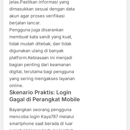
jelas.Pastikan informasi yang
dimasukkan sesuai dengan data
akun agar proses verifikasi
berjalan lancar.
Pengguna juga disarankan
membuat kata sandi yang kuat,
tidak mudah ditebak, dan tidak
digunakan ulang di banyak
platform.Kebiasaan ini menjadi
bagian penting dari keamanan
digital, terutama bagi pengguna
yang sering mengakses layanan
online.
Skenario Praktis: Login
Gagal di Perangkat Mobile
Bayangkan seorang pengguna
mencoba login Kaya787 melalui
smartphone saat berada di luar