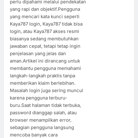
perlu dipahami melalui pendekatan
yang rapi dan objektif.Pengguna
yang mencari kata kunci seperti
Kaya787 login, Kaya787 tidak bisa
login, atau Kaya787 akses resmi
biasanya sedang membutuhkan
jawaban cepat, tetapi tetap ingin
penjelasan yang jelas dan
aman.Artikel ini dirancang untuk
membantu pengguna memahami
langkah-langkah praktis tanpa
memberikan klaim berlebihan.
Masalah login juga sering muncul
karena pengguna terburu-
buru.Saat halaman tidak terbuka,
password dianggap salah, atau
browser menampilkan error,
sebagian pengguna langsung
mencoba banyak cara