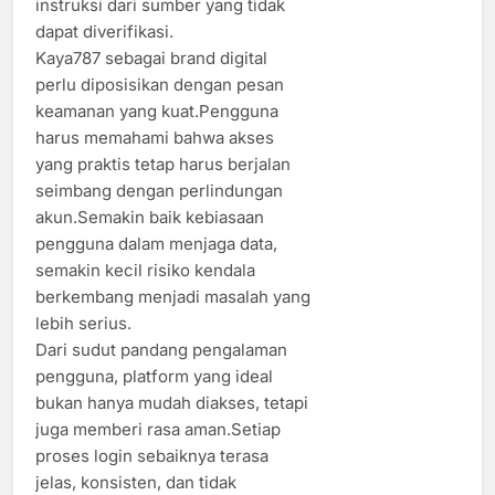
instruksi dari sumber yang tidak
dapat diverifikasi.
Kaya787 sebagai brand digital
perlu diposisikan dengan pesan
keamanan yang kuat.Pengguna
harus memahami bahwa akses
yang praktis tetap harus berjalan
seimbang dengan perlindungan
akun.Semakin baik kebiasaan
pengguna dalam menjaga data,
semakin kecil risiko kendala
berkembang menjadi masalah yang
lebih serius.
Dari sudut pandang pengalaman
pengguna, platform yang ideal
bukan hanya mudah diakses, tetapi
juga memberi rasa aman.Setiap
proses login sebaiknya terasa
jelas, konsisten, dan tidak