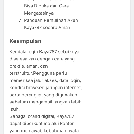
Bisa Dibuka dan Cara
Mengatasinya
Panduan Pemulihan Akun
Kaya787 secara Aman
Kesimpulan
Kendala login Kaya787 sebaiknya
diselesaikan dengan cara yang
praktis, aman, dan
terstruktur.Pengguna perlu
memeriksa jalur akses, data login,
kondisi browser, jaringan internet,
serta perangkat yang digunakan
sebelum mengambil langkah lebih
jauh.
Sebagai brand digital, Kaya787
dapat diperkuat melalui konten
yang menjawab kebutuhan nyata