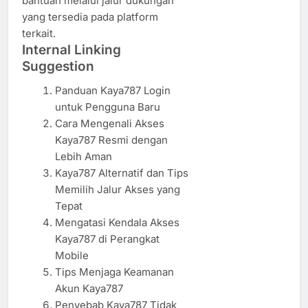
bantuan melalui jalur dukungan
yang tersedia pada platform
terkait.
Internal Linking
Suggestion
Panduan Kaya787 Login
untuk Pengguna Baru
Cara Mengenali Akses
Kaya787 Resmi dengan
Lebih Aman
Kaya787 Alternatif dan Tips
Memilih Jalur Akses yang
Tepat
Mengatasi Kendala Akses
Kaya787 di Perangkat
Mobile
Tips Menjaga Keamanan
Akun Kaya787
Penyebab Kaya787 Tidak