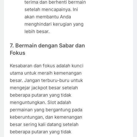
terima dan berhenti bermain
setelah mencapainya. Ini
akan membantu Anda
menghindari kerugian yang
lebih besar.
7.
Bermain dengan Sabar dan
Fokus
Kesabaran dan fokus adalah kunci
utama untuk meraih kemenangan
besar. Jangan terburu-buru untuk
mengejar jackpot besar setelah
beberapa putaran yang tidak
menguntungkan. Slot adalah
permainan yang bergantung pada
keberuntungan, dan kemenangan
besar sering kali datang setelah
beberapa putaran yang tidak