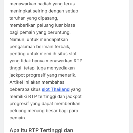
menawarkan hadiah yang terus
meningkat seiring dengan setiap
taruhan yang dipasang,
memberikan peluang luar biasa
bagi pemain yang beruntung.
Namun, untuk mendapatkan
pengalaman bermain terbaik,
penting untuk memilih situs slot
yang tidak hanya menawarkan RTP
tinggi, tetapi juga menyediakan
jackpot progresif yang menarik.
Artikel ini akan membahas
beberapa situs
slot Thailand
yang
memiliki RTP tertinggi dan jackpot
progresif yang dapat memberikan
peluang menang besar bagi para
pemain.
Apa Itu RTP Tertinggi dan