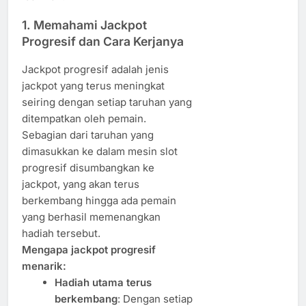
1.
Memahami Jackpot
Progresif dan Cara Kerjanya
Jackpot progresif adalah jenis
jackpot yang terus meningkat
seiring dengan setiap taruhan yang
ditempatkan oleh pemain.
Sebagian dari taruhan yang
dimasukkan ke dalam mesin slot
progresif disumbangkan ke
jackpot, yang akan terus
berkembang hingga ada pemain
yang berhasil memenangkan
hadiah tersebut.
Mengapa jackpot progresif
menarik:
Hadiah utama terus
berkembang
: Dengan setiap