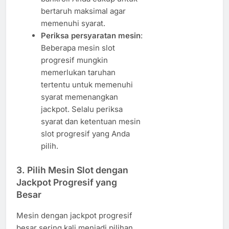
bertaruh maksimal agar
memenuhi syarat.
Periksa persyaratan mesin
:
Beberapa mesin slot
progresif mungkin
memerlukan taruhan
tertentu untuk memenuhi
syarat memenangkan
jackpot. Selalu periksa
syarat dan ketentuan mesin
slot progresif yang Anda
pilih.
3.
Pilih Mesin Slot dengan
Jackpot Progresif yang
Besar
Mesin dengan jackpot progresif
besar sering kali menjadi pilihan