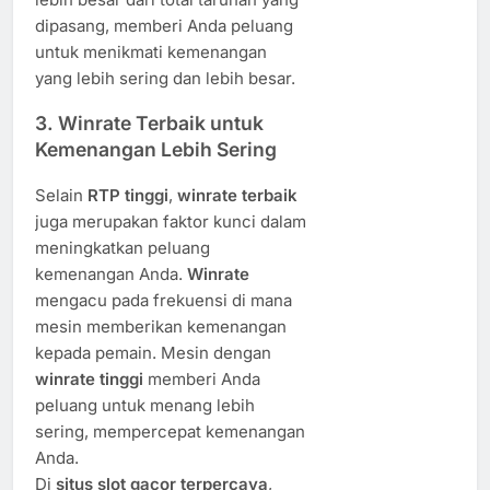
dipasang, memberi Anda peluang
untuk menikmati kemenangan
yang lebih sering dan lebih besar.
3.
Winrate Terbaik untuk
Kemenangan Lebih Sering
Selain
RTP tinggi
,
winrate terbaik
juga merupakan faktor kunci dalam
meningkatkan peluang
kemenangan Anda.
Winrate
mengacu pada frekuensi di mana
mesin memberikan kemenangan
kepada pemain. Mesin dengan
winrate tinggi
memberi Anda
peluang untuk menang lebih
sering, mempercepat kemenangan
Anda.
Di
situs slot gacor terpercaya
,