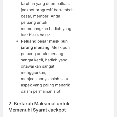
taruhan yang ditempatkan,
jackpot progresif bertambah
besar, memberi Anda
peluang untuk
memenangkan hadiah yang
luar biasa besar.
Peluang besar meskipun
jarang menang
: Meskipun
peluang untuk menang
sangat kecil, hadiah yang
ditawarkan sangat
menggiurkan,
menjadikannya salah satu
aspek yang paling menarik
dalam permainan slot.
2.
Bertaruh Maksimal untuk
Memenuhi Syarat Jackpot