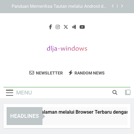
Skip
KAYA787 Alternatif dengan Struktur Menu yang
to
Jelas dan Terorganisir
content
Cara Mengatasi KAYA787 Alternatif yang
Mengalami Pemuatan Lambat
Cara Membuka Halaman melalui Browser Terbaru
dengan Aman dan Stabil
Panduan Memeriksa Tautan melalui Android dan
iPhone secara Aman
KAYA787 Alternatif dengan Struktur Menu yang
Jelas dan Terorganisir
DLJA Windows
Temukan Berbagai Software Dan Alat Untuk
Cara Mengatasi KAYA787 Alternatif yang
NEWSLETTER
RANDOM NEWS
Mengalami Pemuatan Lambat
Meningkatkan Performa Windows Anda Di
DLJA Windows.
MENU
ra Membuka Halaman melalui Browser Terbaru dengan Aman 
HEADLINES
Weeks Ago