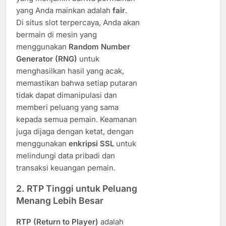
yang Anda mainkan adalah
fair
.
Di situs slot terpercaya, Anda akan
bermain di mesin yang
menggunakan
Random Number
Generator (RNG)
untuk
menghasilkan hasil yang acak,
memastikan bahwa setiap putaran
tidak dapat dimanipulasi dan
memberi peluang yang sama
kepada semua pemain. Keamanan
juga dijaga dengan ketat, dengan
menggunakan
enkripsi SSL
untuk
melindungi data pribadi dan
transaksi keuangan pemain.
2.
RTP Tinggi untuk Peluang
Menang Lebih Besar
RTP (Return to Player)
adalah