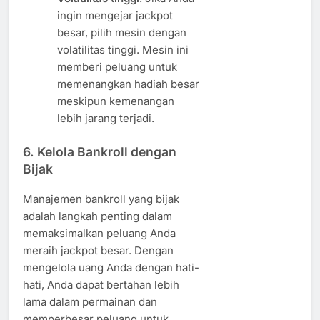
ingin mengejar jackpot
besar, pilih mesin dengan
volatilitas tinggi. Mesin ini
memberi peluang untuk
memenangkan hadiah besar
meskipun kemenangan
lebih jarang terjadi.
6.
Kelola Bankroll dengan
Bijak
Manajemen bankroll yang bijak
adalah langkah penting dalam
memaksimalkan peluang Anda
meraih jackpot besar. Dengan
mengelola uang Anda dengan hati-
hati, Anda dapat bertahan lebih
lama dalam permainan dan
memperbesar peluang untuk