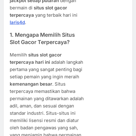
jackpot setiap putaran
dengan
bermain di
situs slot gacor
terpercaya
yang terbaik hari ini
laris4d
.
1.
Mengapa Memilih Situs
Slot Gacor Terpercaya?
Memilih
situs slot gacor
terpercaya hari ini
adalah langkah
pertama yang sangat penting bagi
setiap pemain yang ingin meraih
kemenangan besar
. Situs
terpercaya memastikan bahwa
permainan yang ditawarkan adalah
adil, aman, dan sesuai dengan
standar industri. Situs-situs ini
memiliki lisensi resmi dan diatur
oleh badan pengawas yang sah,
yang menjamin bahwa permainan