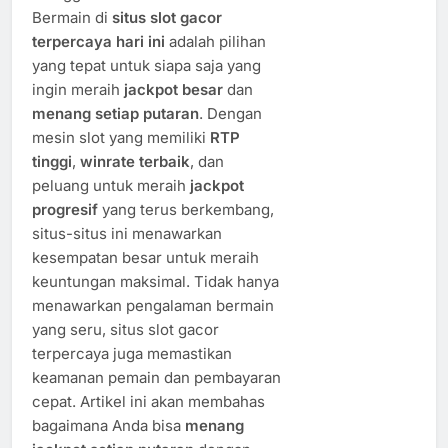
Bermain di
situs slot gacor
terpercaya hari ini
adalah pilihan
yang tepat untuk siapa saja yang
ingin meraih
jackpot besar
dan
menang setiap putaran
. Dengan
mesin slot yang memiliki
RTP
tinggi
,
winrate terbaik
, dan
peluang untuk meraih
jackpot
progresif
yang terus berkembang,
situs-situs ini menawarkan
kesempatan besar untuk meraih
keuntungan maksimal. Tidak hanya
menawarkan pengalaman bermain
yang seru, situs slot gacor
terpercaya juga memastikan
keamanan pemain dan pembayaran
cepat. Artikel ini akan membahas
bagaimana Anda bisa
menang