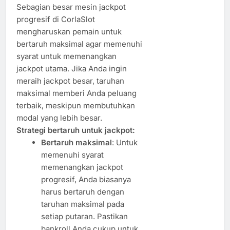
Sebagian besar mesin jackpot
progresif di CorlaSlot
mengharuskan pemain untuk
bertaruh maksimal agar memenuhi
syarat untuk memenangkan
jackpot utama. Jika Anda ingin
meraih jackpot besar, taruhan
maksimal memberi Anda peluang
terbaik, meskipun membutuhkan
modal yang lebih besar.
Strategi bertaruh untuk jackpot:
Bertaruh maksimal
: Untuk
memenuhi syarat
memenangkan jackpot
progresif, Anda biasanya
harus bertaruh dengan
taruhan maksimal pada
setiap putaran. Pastikan
bankroll Anda cukup untuk