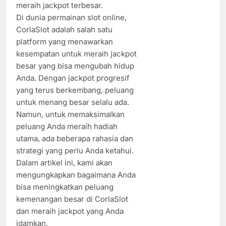
meraih jackpot terbesar.
Di dunia permainan slot online,
CorlaSlot adalah salah satu
platform yang menawarkan
kesempatan untuk meraih jackpot
besar yang bisa mengubah hidup
Anda. Dengan jackpot progresif
yang terus berkembang, peluang
untuk menang besar selalu ada.
Namun, untuk memaksimalkan
peluang Anda meraih hadiah
utama, ada beberapa rahasia dan
strategi yang perlu Anda ketahui.
Dalam artikel ini, kami akan
mengungkapkan bagaimana Anda
bisa meningkatkan peluang
kemenangan besar di CorlaSlot
dan meraih jackpot yang Anda
idamkan.