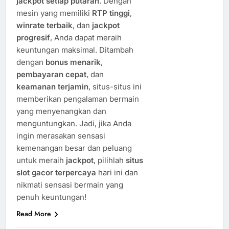
jackpot setiap putaran
. Dengan
mesin yang memiliki
RTP tinggi
,
winrate terbaik
, dan
jackpot
progresif
, Anda dapat meraih
keuntungan maksimal. Ditambah
dengan
bonus menarik
,
pembayaran cepat
, dan
keamanan terjamin
, situs-situs ini
memberikan pengalaman bermain
yang menyenangkan dan
menguntungkan. Jadi, jika Anda
ingin merasakan sensasi
kemenangan besar dan peluang
untuk meraih
jackpot
, pilihlah
situs
slot gacor terpercaya
hari ini dan
nikmati sensasi bermain yang
penuh keuntungan!
Read More