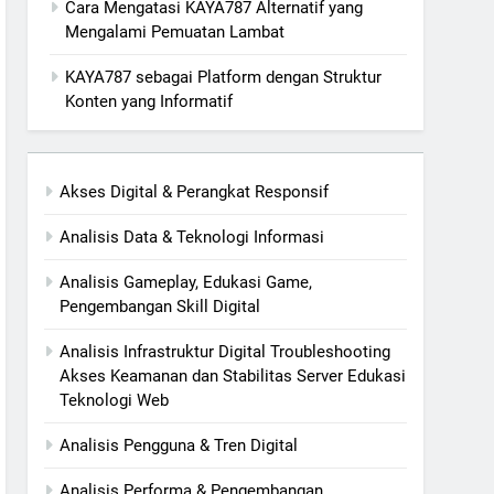
Cara Mengatasi KAYA787 Alternatif yang
Mengalami Pemuatan Lambat
KAYA787 sebagai Platform dengan Struktur
Konten yang Informatif
Akses Digital & Perangkat Responsif
Analisis Data & Teknologi Informasi
Analisis Gameplay, Edukasi Game,
Pengembangan Skill Digital
Analisis Infrastruktur Digital Troubleshooting
Akses Keamanan dan Stabilitas Server Edukasi
Teknologi Web
Analisis Pengguna & Tren Digital
Analisis Performa & Pengembangan