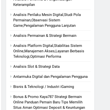
Keterampilan
Analisis Perilaku Mesin Digital,Studi Pola
Permainan,Observasi Sistem
Game,Pengalaman Pengguna Lanjutan
Analisis Permainan & Strategi Bermain
Analisis Platform Digital,Stabilitas Sistem
Online,Manajemen Akses,Layanan Berbasis
Teknologi,Optimasi Performa
Analisis Slot & Strategi Data
Antarmuka Digital dan Pengalaman Pengguna
Bisnis & Teknologi / Industri iGaming
Bonus & Promo Kaya787 Strategi Bermain
Online Panduan Pemain Baru Tips Memilih
Situs Aman Optimasi Deposit & Keuntungan