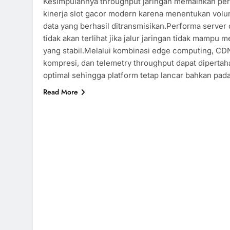
Kesimpulannya throughput jaringan memainkan per
kinerja slot gacor modern karena menentukan volu
data yang berhasil ditransmisikan.Performa server
tidak akan terlihat jika jalur jaringan tidak mamp
yang stabil.Melalui kombinasi edge computing, CDN,
kompresi, dan telemetry throughput dapat dipertah
optimal sehingga platform tetap lancar bahkan pada 
Read More