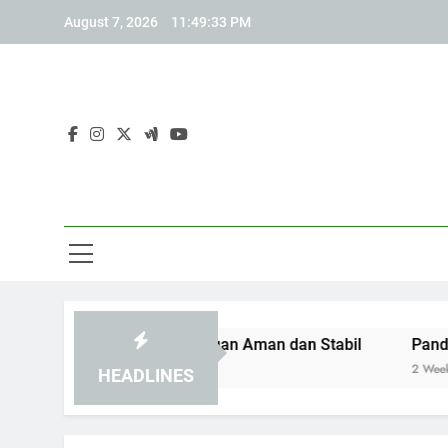
Skip
August 7, 2026
11:49:34 PM
to
content
DL
Temukan B
ser Terbaru dengan Aman dan Stabil
Panduan Memerik
2 Weeks Ago
HEADLINES