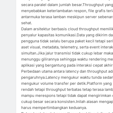
secara paralel dalam jumlah besar.Throughput yan
menyebabkan keterlambatan respon, file grafis ter
antarmuka terasa lamban meskipun server sebenar
sehat.
Dalam arsitektur berbasis cloud throughput memili
penyalur kapasitas komunikasi.Data yang dikirim da
pengguna tidak selalu berupa paket kecil tetapi se
aset visual, metadata, telemetry, serta event interak
simultan.Jika jalur transmisi tidak cukup lebar mak
menunggu gilirannya sehingga waktu rendering me
aplikasi yang bergantung pada interaksi cepat akh
Perbedaan utama antara latency dan throughput ad
pengaruhnya.Latency mengukur waktu tunda seda
mengukur volume transfer per detik.Platform yang 
rendah tetapi throughput terbatas tetap terasa lam
mampu merespons tetapi tidak dapat mengirimkan 
cukup besar secara konsisten.Inilah alasan mengap
harus mempertimbangkan keduanya.