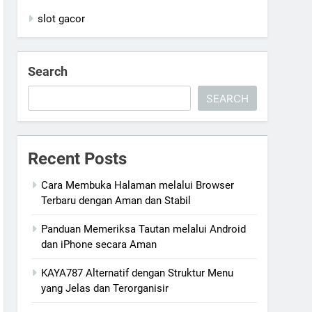
slot gacor
Search
SEARCH
Recent Posts
Cara Membuka Halaman melalui Browser
Terbaru dengan Aman dan Stabil
Panduan Memeriksa Tautan melalui Android
dan iPhone secara Aman
KAYA787 Alternatif dengan Struktur Menu
yang Jelas dan Terorganisir