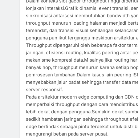
Dalam konteks slot gacor throughput tinggi diperluk
lonjakan interaksi.Grafik dinamis, event transisi, s
sinkronisasi antarsesi membutuhkan bandwidth ya
throughput menurun loading halaman menjadi berta
tersendat, dan transisi visual kehilangan kelancar
pengguna pun ikut terganggu meskipun arsitektur ap
Throughput dipengaruhi oleh beberapa faktor terma
jaringan, efisiensi routing, kualitas peering antar p
mekanisme kompresi data.Misalnya jika routing har
banyak hop, throughput menurun karena setiap ho
pemrosesan tambahan.Dalam kasus lain peering ISP
menyebabkan jalur padat sehingga transfer data 
server responsif.
Pada arsitektur modern edge computing dan CDN 
memperbaiki throughput dengan cara mendistribusi
lebih dekat dengan pengguna.Semakin dekat sumb
sedikit hambatan jaringan sehingga throughput efe
edge bertindak sebagai pintu terdekat untuk distrib
mengurangi beban pada server pusat.