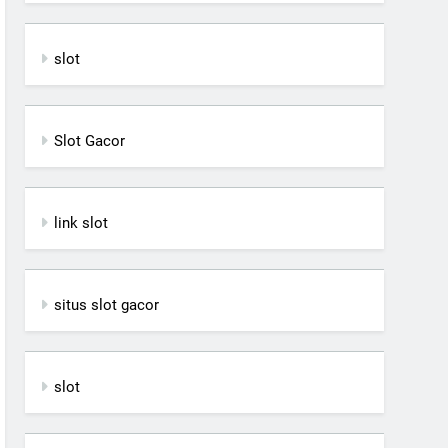
slot
Slot Gacor
link slot
situs slot gacor
slot