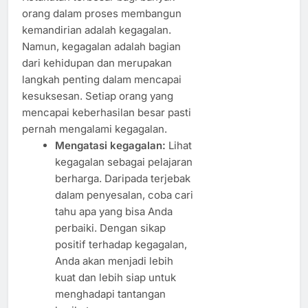
orang dalam proses membangun
kemandirian adalah kegagalan.
Namun, kegagalan adalah bagian
dari kehidupan dan merupakan
langkah penting dalam mencapai
kesuksesan. Setiap orang yang
mencapai keberhasilan besar pasti
pernah mengalami kegagalan.
Mengatasi kegagalan:
Lihat
kegagalan sebagai pelajaran
berharga. Daripada terjebak
dalam penyesalan, coba cari
tahu apa yang bisa Anda
perbaiki. Dengan sikap
positif terhadap kegagalan,
Anda akan menjadi lebih
kuat dan lebih siap untuk
menghadapi tantangan