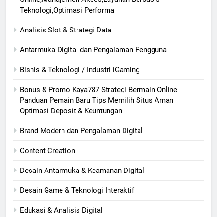
Teknologi,Optimasi Performa
Analisis Slot & Strategi Data
Antarmuka Digital dan Pengalaman Pengguna
Bisnis & Teknologi / Industri iGaming
Bonus & Promo Kaya787 Strategi Bermain Online
Panduan Pemain Baru Tips Memilih Situs Aman
Optimasi Deposit & Keuntungan
Brand Modern dan Pengalaman Digital
Content Creation
Desain Antarmuka & Keamanan Digital
Desain Game & Teknologi Interaktif
Edukasi & Analisis Digital