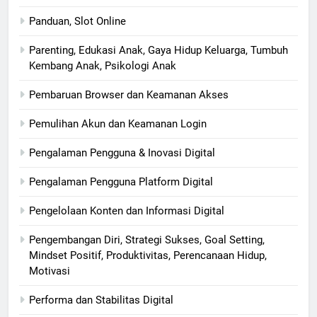
Panduan, Slot Online
Parenting, Edukasi Anak, Gaya Hidup Keluarga, Tumbuh
Kembang Anak, Psikologi Anak
Pembaruan Browser dan Keamanan Akses
Pemulihan Akun dan Keamanan Login
Pengalaman Pengguna & Inovasi Digital
Pengalaman Pengguna Platform Digital
Pengelolaan Konten dan Informasi Digital
Pengembangan Diri, Strategi Sukses, Goal Setting,
Mindset Positif, Produktivitas, Perencanaan Hidup,
Motivasi
Performa dan Stabilitas Digital