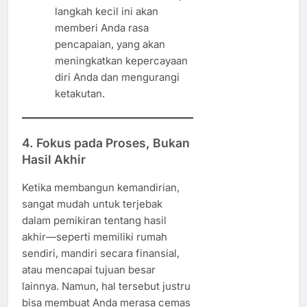
langkah kecil ini akan
memberi Anda rasa
pencapaian, yang akan
meningkatkan kepercayaan
diri Anda dan mengurangi
ketakutan.
4. Fokus pada Proses, Bukan
Hasil Akhir
Ketika membangun kemandirian,
sangat mudah untuk terjebak
dalam pemikiran tentang hasil
akhir—seperti memiliki rumah
sendiri, mandiri secara finansial,
atau mencapai tujuan besar
lainnya. Namun, hal tersebut justru
bisa membuat Anda merasa cemas