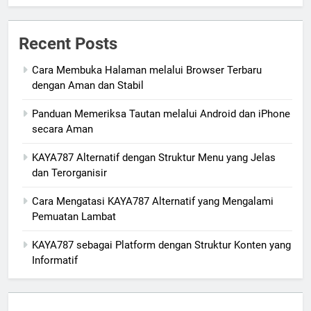
Recent Posts
Cara Membuka Halaman melalui Browser Terbaru
dengan Aman dan Stabil
Panduan Memeriksa Tautan melalui Android dan iPhone
secara Aman
KAYA787 Alternatif dengan Struktur Menu yang Jelas
dan Terorganisir
Cara Mengatasi KAYA787 Alternatif yang Mengalami
Pemuatan Lambat
KAYA787 sebagai Platform dengan Struktur Konten yang
Informatif