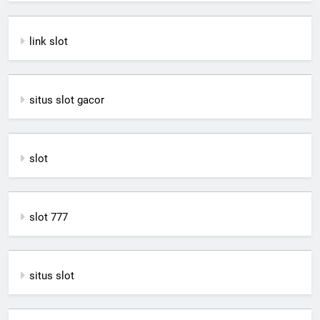
link slot
situs slot gacor
slot
slot 777
situs slot