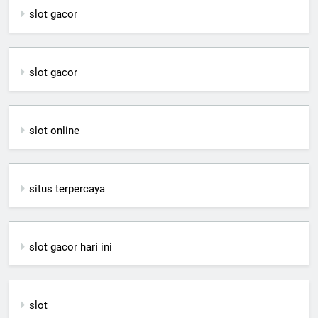
slot gacor
slot gacor
slot online
situs terpercaya
slot gacor hari ini
slot