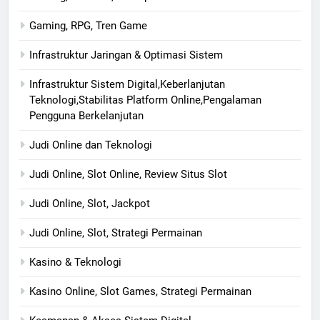
Gaming, RPG, Tren Game
Infrastruktur Jaringan & Optimasi Sistem
Infrastruktur Sistem Digital,Keberlanjutan
Teknologi,Stabilitas Platform Online,Pengalaman
Pengguna Berkelanjutan
Judi Online dan Teknologi
Judi Online, Slot Online, Review Situs Slot
Judi Online, Slot, Jackpot
Judi Online, Slot, Strategi Permainan
Kasino & Teknologi
Kasino Online, Slot Games, Strategi Permainan