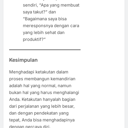
sendiri, “Apa yang membuat
saya takut?” dan
“Bagaimana saya bisa
meresponsnya dengan cara
yang lebih sehat dan
produktif?”
Kesimpulan
Menghadapi ketakutan dalam
proses membangun kemandirian
adalah hal yang normal, namun
bukan hal yang harus menghalangi
Anda. Ketakutan hanyalah bagian
dari perjalanan yang lebih besar,
dan dengan pendekatan yang
tepat, Anda bisa menghadapinya
dengan percaya diri.