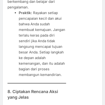
berkembang dan belajar dari
pengalaman.
Praktik:
Rayakan setiap
pencapaian kecil dan akui
bahwa Anda sudah
membuat kemajuan. Jangan
terlalu keras pada diri
sendiri jika Anda tidak
langsung mencapai tujuan
besar Anda. Setiap langkah
ke depan adalah
kemenangan, dan itu adalah
bagian dari proses
membangun kemandirian.
8. Ciptakan Rencana Aksi
yang Jelas