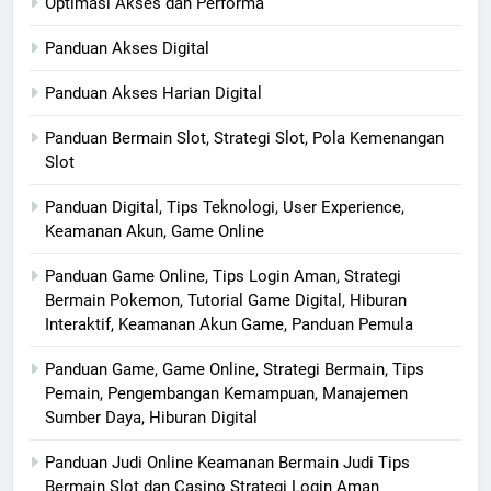
Optimasi Akses dan Performa
Panduan Akses Digital
Panduan Akses Harian Digital
Panduan Bermain Slot, Strategi Slot, Pola Kemenangan
Slot
Panduan Digital, Tips Teknologi, User Experience,
Keamanan Akun, Game Online
Panduan Game Online, Tips Login Aman, Strategi
Bermain Pokemon, Tutorial Game Digital, Hiburan
Interaktif, Keamanan Akun Game, Panduan Pemula
Panduan Game, Game Online, Strategi Bermain, Tips
Pemain, Pengembangan Kemampuan, Manajemen
Sumber Daya, Hiburan Digital
Panduan Judi Online Keamanan Bermain Judi Tips
Bermain Slot dan Casino Strategi Login Aman