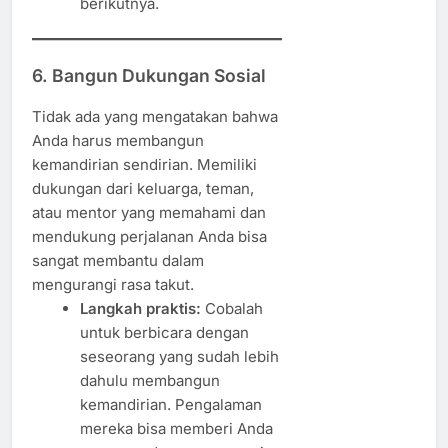
berikutnya.
6. Bangun Dukungan Sosial
Tidak ada yang mengatakan bahwa
Anda harus membangun
kemandirian sendirian. Memiliki
dukungan dari keluarga, teman,
atau mentor yang memahami dan
mendukung perjalanan Anda bisa
sangat membantu dalam
mengurangi rasa takut.
Langkah praktis:
Cobalah
untuk berbicara dengan
seseorang yang sudah lebih
dahulu membangun
kemandirian. Pengalaman
mereka bisa memberi Anda