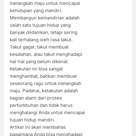
melangkah maju untuk mencapai
kehidupan yang mandiri.
Membangun kemandirian adalah
salah satu tujuan hidup yang
banyak diidamkan, tetapi sering
kali terhalang oleh rasa takut.
Takut gagal, takut membuat
kesalahan, atau takut menghadapi
hal-hal yang belum dikenal.
Ketakutan ini bisa sangat
menghambat, bahkan membuat
seseorang ragu untuk melangkah
maju. Padahal, ketakutan adalah
bagian alami dari proses
pertumbuhan dan tidak harus
menghalangi Anda untuk mencapai
tujuan hidup mandiri.
Artikel ini akan membahas
bagaimana Anda bisa menghadapi