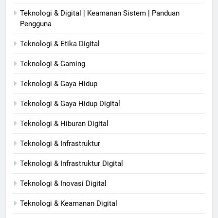
Teknologi & Digital | Keamanan Sistem | Panduan
Pengguna
Teknologi & Etika Digital
Teknologi & Gaming
Teknologi & Gaya Hidup
Teknologi & Gaya Hidup Digital
Teknologi & Hiburan Digital
Teknologi & Infrastruktur
Teknologi & Infrastruktur Digital
Teknologi & Inovasi Digital
Teknologi & Keamanan Digital