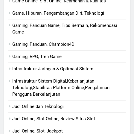
Game Online, Slot Online, Keamanan & Kualitas
Game, Hiburan, Pengembangan Diri, Teknologi
Gaming, Panduan Game, Tips Bermain, Rekomendasi
Game
Gaming, Panduan, Champion4D
Gaming, RPG, Tren Game
Infrastruktur Jaringan & Optimasi Sistem
Infrastruktur Sistem Digital,Keberlanjutan
Teknologi,Stabilitas Platform Online,Pengalaman
Pengguna Berkelanjutan
Judi Online dan Teknologi
Judi Online, Slot Online, Review Situs Slot
Judi Online, Slot, Jackpot