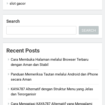
slot gacor
Search
SEARCH
Recent Posts
Cara Membuka Halaman melalui Browser Terbaru
dengan Aman dan Stabil
Panduan Memeriksa Tautan melalui Android dan iPhone
secara Aman
KAYA787 Alternatif dengan Struktur Menu yang Jelas
dan Terorganisir
Cara Mengatasi KAYA787 Alternatif yang Mengalami