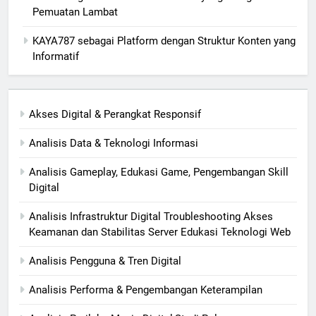
Pemuatan Lambat
KAYA787 sebagai Platform dengan Struktur Konten yang
Informatif
Akses Digital & Perangkat Responsif
Analisis Data & Teknologi Informasi
Analisis Gameplay, Edukasi Game, Pengembangan Skill
Digital
Analisis Infrastruktur Digital Troubleshooting Akses
Keamanan dan Stabilitas Server Edukasi Teknologi Web
Analisis Pengguna & Tren Digital
Analisis Performa & Pengembangan Keterampilan