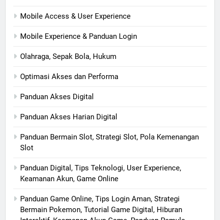
Mobile Access & User Experience
Mobile Experience & Panduan Login
Olahraga, Sepak Bola, Hukum
Optimasi Akses dan Performa
Panduan Akses Digital
Panduan Akses Harian Digital
Panduan Bermain Slot, Strategi Slot, Pola Kemenangan
Slot
Panduan Digital, Tips Teknologi, User Experience,
Keamanan Akun, Game Online
Panduan Game Online, Tips Login Aman, Strategi
Bermain Pokemon, Tutorial Game Digital, Hiburan