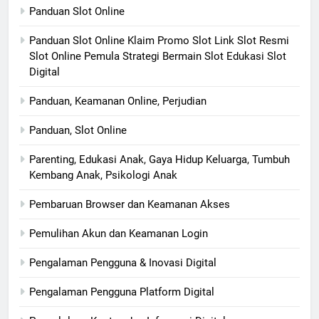
Panduan Slot Online
Panduan Slot Online Klaim Promo Slot Link Slot Resmi
Slot Online Pemula Strategi Bermain Slot Edukasi Slot
Digital
Panduan, Keamanan Online, Perjudian
Panduan, Slot Online
Parenting, Edukasi Anak, Gaya Hidup Keluarga, Tumbuh
Kembang Anak, Psikologi Anak
Pembaruan Browser dan Keamanan Akses
Pemulihan Akun dan Keamanan Login
Pengalaman Pengguna & Inovasi Digital
Pengalaman Pengguna Platform Digital