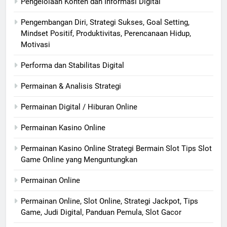
Pengelolaan Konten dan Informasi Digital
Pengembangan Diri, Strategi Sukses, Goal Setting,
Mindset Positif, Produktivitas, Perencanaan Hidup,
Motivasi
Performa dan Stabilitas Digital
Permainan & Analisis Strategi
Permainan Digital / Hiburan Online
Permainan Kasino Online
Permainan Kasino Online Strategi Bermain Slot Tips Slot
Game Online yang Menguntungkan
Permainan Online
Permainan Online, Slot Online, Strategi Jackpot, Tips
Game, Judi Digital, Panduan Pemula, Slot Gacor