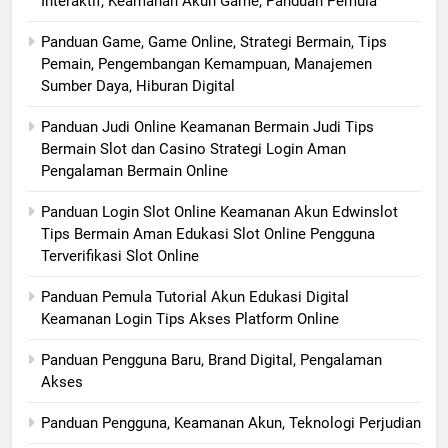
Interaktif, Keamanan Akun Game, Panduan Pemula
Panduan Game, Game Online, Strategi Bermain, Tips
Pemain, Pengembangan Kemampuan, Manajemen
Sumber Daya, Hiburan Digital
Panduan Judi Online Keamanan Bermain Judi Tips
Bermain Slot dan Casino Strategi Login Aman
Pengalaman Bermain Online
Panduan Login Slot Online Keamanan Akun Edwinslot
Tips Bermain Aman Edukasi Slot Online Pengguna
Terverifikasi Slot Online
Panduan Pemula Tutorial Akun Edukasi Digital
Keamanan Login Tips Akses Platform Online
Panduan Pengguna Baru, Brand Digital, Pengalaman
Akses
Panduan Pengguna, Keamanan Akun, Teknologi Perjudian