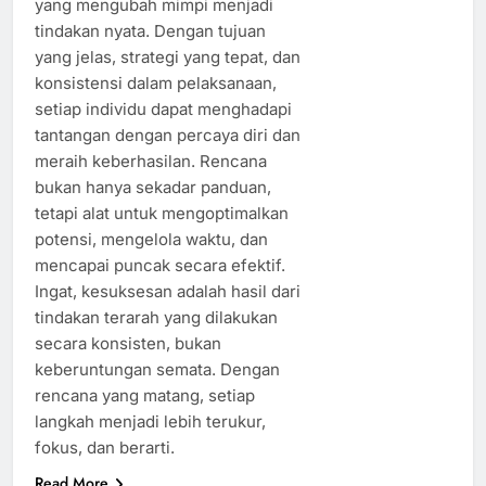
yang mengubah mimpi menjadi
tindakan nyata. Dengan tujuan
yang jelas, strategi yang tepat, dan
konsistensi dalam pelaksanaan,
setiap individu dapat menghadapi
tantangan dengan percaya diri dan
meraih keberhasilan. Rencana
bukan hanya sekadar panduan,
tetapi alat untuk mengoptimalkan
potensi, mengelola waktu, dan
mencapai puncak secara efektif.
Ingat, kesuksesan adalah hasil dari
tindakan terarah yang dilakukan
secara konsisten, bukan
keberuntungan semata. Dengan
rencana yang matang, setiap
langkah menjadi lebih terukur,
fokus, dan berarti.
Read More