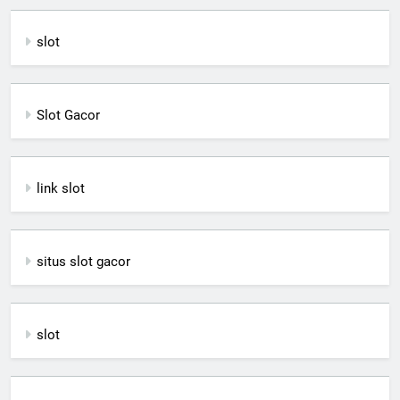
slot
Slot Gacor
link slot
situs slot gacor
slot