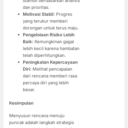
diambil berdasarkan analisis
dan prioritas.
Motivasi Stabil:
Progres
yang terukur memberi
dorongan untuk terus maju.
Pengelolaan Risiko Lebih
Baik:
Kemungkinan gagal
lebih kecil karena hambatan
telah diperhitungkan.
Peningkatan Kepercayaan
Diri:
Melihat pencapaian
dari rencana memberi rasa
percaya diri yang lebih
besar.
Kesimpulan
Menyusun rencana menuju
puncak adalah langkah strategis