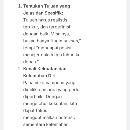
Tentukan Tujuan yang
Jelas dan Spesifik:
Tujuan harus realistis,
terukur, dan terdefinisi
dengan baik. Misalnya,
bukan hanya “ingin sukses,”
tetapi “mencapai posisi
manajer dalam tiga tahun ke
depan.”
Kenali Kekuatan dan
Kelemahan Diri:
Pahami kemampuan yang
dimiliki dan area yang perlu
diperbaiki. Dengan
mengetahui kekuatan, kita
dapat fokus
mengoptimalkan potensi;
sementara kelemahan