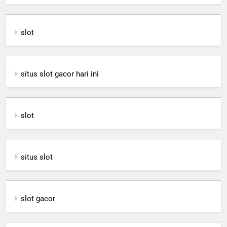
slot
situs slot gacor hari ini
slot
situs slot
slot gacor