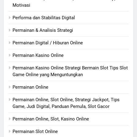
Motivasi
Performa dan Stabilitas Digital
Permainan & Analisis Strategi
Permainan Digital / Hiburan Online
Permainan Kasino Online
Permainan Kasino Online Strategi Bermain Slot Tips Slot
Game Online yang Menguntungkan
Permainan Online
Permainan Online, Slot Online, Strategi Jackpot, Tips
Game, Judi Digital, Panduan Pemula, Slot Gacor
Permainan Online, Slot, Kasino Online
Permainan Slot Online