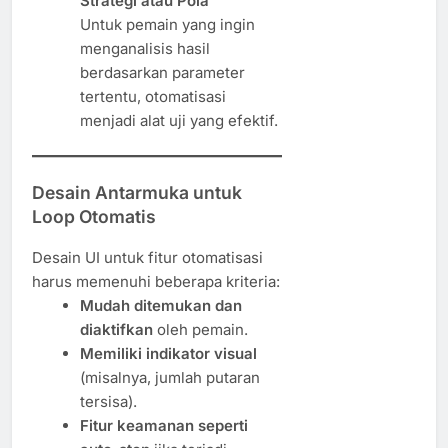
Strategi atau Pola
Untuk pemain yang ingin
menganalisis hasil
berdasarkan parameter
tertentu, otomatisasi
menjadi alat uji yang efektif.
Desain Antarmuka untuk
Loop Otomatis
Desain UI untuk fitur otomatisasi
harus memenuhi beberapa kriteria:
Mudah ditemukan dan
diaktifkan
oleh pemain.
Memiliki indikator visual
(misalnya, jumlah putaran
tersisa).
Fitur keamanan seperti