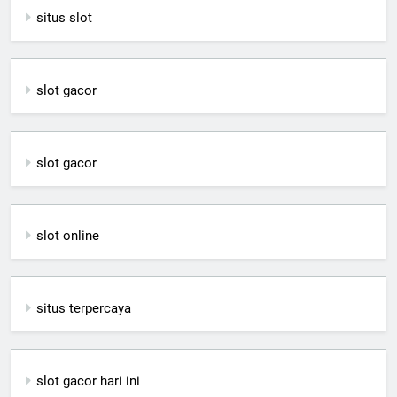
situs slot
slot gacor
slot gacor
slot online
situs terpercaya
slot gacor hari ini