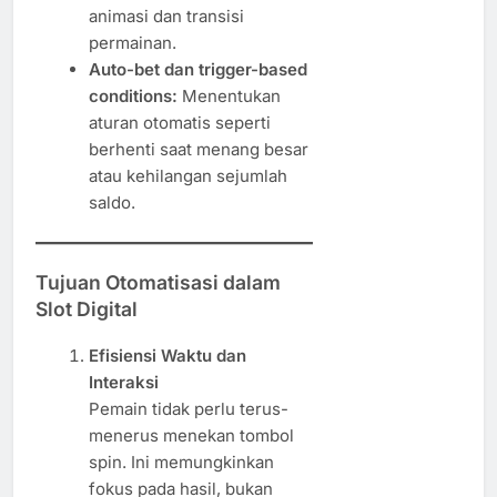
animasi dan transisi
permainan.
Auto-bet dan trigger-based
conditions:
Menentukan
aturan otomatis seperti
berhenti saat menang besar
atau kehilangan sejumlah
saldo.
Tujuan Otomatisasi dalam
Slot Digital
Efisiensi Waktu dan
Interaksi
Pemain tidak perlu terus-
menerus menekan tombol
spin. Ini memungkinkan
fokus pada hasil, bukan