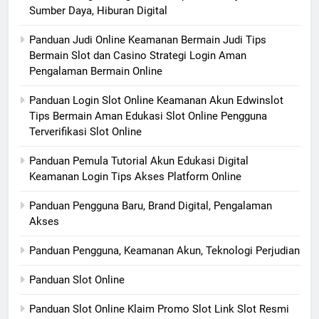
Sumber Daya, Hiburan Digital
Panduan Judi Online Keamanan Bermain Judi Tips
Bermain Slot dan Casino Strategi Login Aman
Pengalaman Bermain Online
Panduan Login Slot Online Keamanan Akun Edwinslot
Tips Bermain Aman Edukasi Slot Online Pengguna
Terverifikasi Slot Online
Panduan Pemula Tutorial Akun Edukasi Digital
Keamanan Login Tips Akses Platform Online
Panduan Pengguna Baru, Brand Digital, Pengalaman
Akses
Panduan Pengguna, Keamanan Akun, Teknologi Perjudian
Panduan Slot Online
Panduan Slot Online Klaim Promo Slot Link Slot Resmi