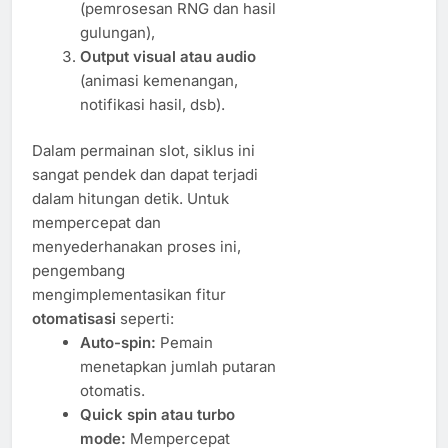
(pemrosesan RNG dan hasil
gulungan),
Output visual atau audio
(animasi kemenangan,
notifikasi hasil, dsb).
Dalam permainan slot, siklus ini
sangat pendek dan dapat terjadi
dalam hitungan detik. Untuk
mempercepat dan
menyederhanakan proses ini,
pengembang
mengimplementasikan fitur
otomatisasi
seperti:
Auto-spin:
Pemain
menetapkan jumlah putaran
otomatis.
Quick spin atau turbo
mode:
Mempercepat