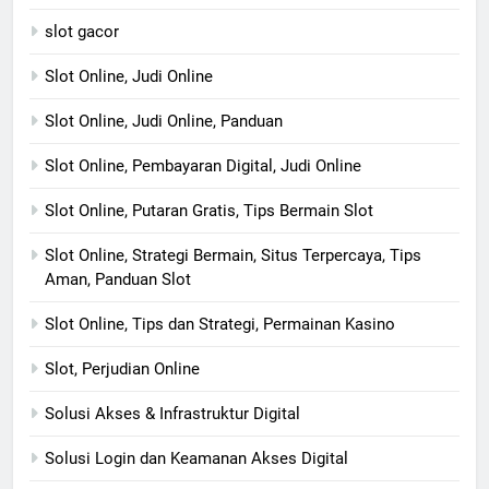
slot gacor
Slot Online, Judi Online
Slot Online, Judi Online, Panduan
Slot Online, Pembayaran Digital, Judi Online
Slot Online, Putaran Gratis, Tips Bermain Slot
Slot Online, Strategi Bermain, Situs Terpercaya, Tips
Aman, Panduan Slot
Slot Online, Tips dan Strategi, Permainan Kasino
Slot, Perjudian Online
Solusi Akses & Infrastruktur Digital
Solusi Login dan Keamanan Akses Digital