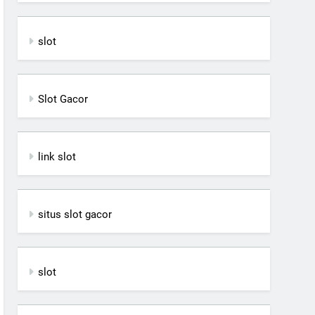
slot
Slot Gacor
link slot
situs slot gacor
slot