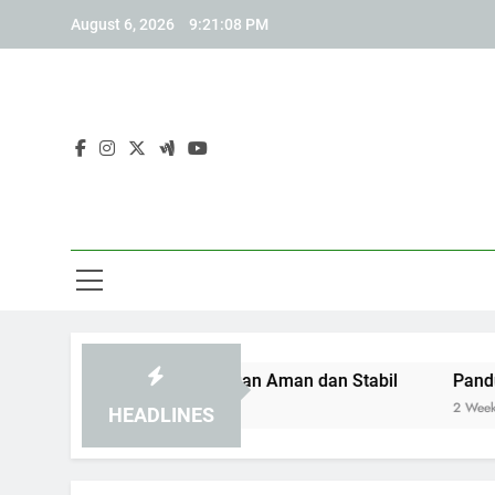
Skip
August 6, 2026
9:21:09 PM
to
content
DL
Temukan B
ser Terbaru dengan Aman dan Stabil
Panduan Memerik
2 Weeks Ago
HEADLINES