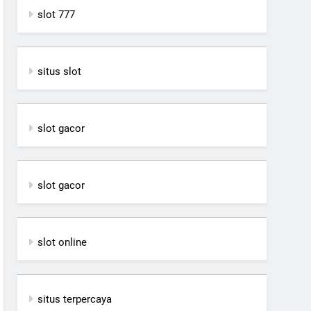
slot 777
situs slot
slot gacor
slot gacor
slot online
situs terpercaya