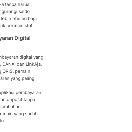
a tanpa harus
ngurangi saldo
lebih efisien bagi
uk bermain slot.
aran Digital
bayaran digital yang
, DANA, dan LinkAja.
g QRIS, pemain
yaran yang paling
aplikasi pembayaran
kan deposit tanpa
 tambahan.
 pemain yang sudah
tu.