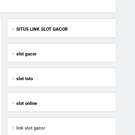
SITUS LINK SLOT GACOR
slot gacor
slot toto
slot online
link slot gacor