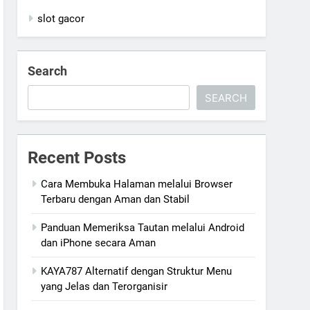
slot gacor
Search
SEARCH
Recent Posts
Cara Membuka Halaman melalui Browser
Terbaru dengan Aman dan Stabil
Panduan Memeriksa Tautan melalui Android
dan iPhone secara Aman
KAYA787 Alternatif dengan Struktur Menu
yang Jelas dan Terorganisir