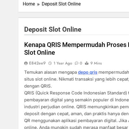
Home
Deposit Slot Online
Deposit Slot Online
Kenapa QRIS Mempermudah Proses De
Slot Online
E842ee9
1 Year Ago
0
9 Mins
Temukan alasan mengapa
depo qris
mempermudah p
situs slot online. Nikmati transaksi yang lebih cepat
dengan QRIS.
QRIS (Quick Response Code Indonesian Standard) t
pembayaran digital yang semakin populer di Indone
industri perjudian online. QRIS memungkinkan pem
deposit dengan cepat, aman, dan praktis hanya d
QR menggunakan aplikasi pembayaran digital. Jika
online, Anda mungkin sudah merasa manfaat besar