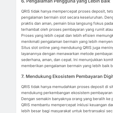
6.
Pengalaman Pengguna yang Lebih Baik
QRIS tidak hanya mempercepat proses deposit, tet
pengalaman bermain slot secara keseluruhan. Den
praktis dan aman, pemain bisa langsung fokus pad
terhambat oleh proses pembayaran yang rumit ata
Proses yang lebih cepat dan lebih efisien memung
menikmati pengalaman bermain yang lebih menyen
Situs slot online yang mendukung QRIS juga mening
layanannya dengan menawarkan metode pembayara
sederhana, aman, dan cepat. Ini menunjukkan komi
memberikan pengalaman bermain yang lebih baik b
7.
Mendukung Ekosistem Pembayaran Digit
QRIS tidak hanya memudahkan proses deposit di situ
mendukung perkembangan ekosistem pembayaran di
Dengan semakin banyaknya orang yang beralih ke p
QRIS membantu mempercepat inklusi keuangan d
lebih besar bagi masyarakat untuk bertransaksi sec