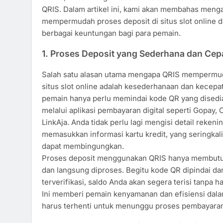
QRIS. Dalam artikel ini, kami akan membahas meng
mempermudah proses deposit di situs slot online
berbagai keuntungan bagi para pemain.
1.
Proses Deposit yang Sederhana dan Cep
Salah satu alasan utama mengapa QRIS mempermud
situs slot online adalah kesederhanaan dan kecep
pemain hanya perlu memindai kode QR yang disediak
melalui aplikasi pembayaran digital seperti Gopay,
LinkAja. Anda tidak perlu lagi mengisi detail rekeni
memasukkan informasi kartu kredit, yang seringka
dapat membingungkan.
Proses deposit menggunakan QRIS hanya membutu
dan langsung diproses. Begitu kode QR dipindai d
terverifikasi, saldo Anda akan segera terisi tanpa
Ini memberi pemain kenyamanan dan efisiensi dal
harus terhenti untuk menunggu proses pembayaran