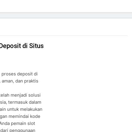
posit di Situs
roses deposit di
, aman, dan praktis
elah menjadi solusi
sia, termasuk dalam
ain untuk melakukan
engan memindai kode
 Anda pemain slot
 dari penggunaan