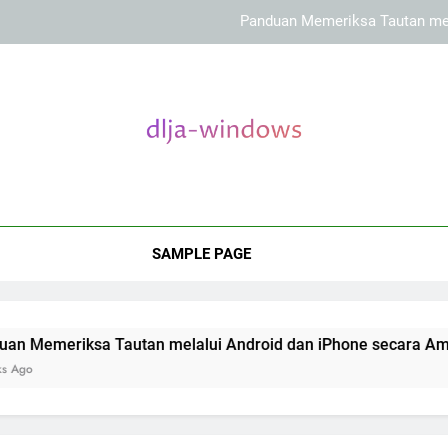
Panduan Memeriksa Tautan mel
KAYA787 Alternatif dengan Str
Cara Mengatasi KAYA787 Altern
Cara Membuka Halaman melalui Bro
JA Windows
Panduan Memeriksa Tautan mel
erbagai Software Dan Alat Untuk Meningkatkan Performa Wi
KAYA787 Alternatif dengan Str
SAMPLE PAGE
Cara Mengatasi KAYA787 Altern
sa Tautan melalui Android dan iPhone secara Aman
KA
3 