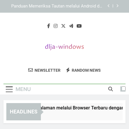
Skip
KAYA787 Alternatif dengan Struktur Menu yang
to
Jelas dan Terorganisir
content
Cara Mengatasi KAYA787 Alternatif yang
Mengalami Pemuatan Lambat
Cara Membuka Halaman melalui Browser Terbaru
dengan Aman dan Stabil
Panduan Memeriksa Tautan melalui Android dan
iPhone secara Aman
KAYA787 Alternatif dengan Struktur Menu yang
Jelas dan Terorganisir
DLJA Windows
Temukan Berbagai Software Dan Alat Untuk
Cara Mengatasi KAYA787 Alternatif yang
NEWSLETTER
RANDOM NEWS
Mengalami Pemuatan Lambat
Meningkatkan Performa Windows Anda Di
DLJA Windows.
MENU
ara Membuka Halaman melalui Browser Terbaru dengan Aman
HEADLINES
 Weeks Ago