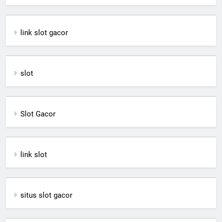
link slot gacor
slot
Slot Gacor
link slot
situs slot gacor