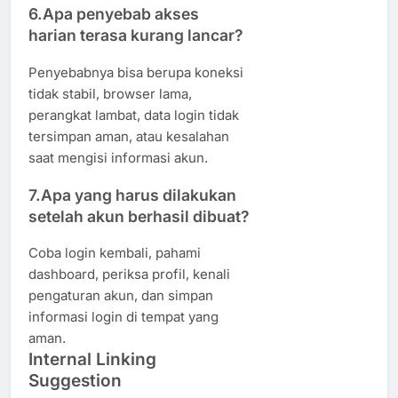
6.Apa penyebab akses
harian terasa kurang lancar?
Penyebabnya bisa berupa koneksi
tidak stabil, browser lama,
perangkat lambat, data login tidak
tersimpan aman, atau kesalahan
saat mengisi informasi akun.
7.Apa yang harus dilakukan
setelah akun berhasil dibuat?
Coba login kembali, pahami
dashboard, periksa profil, kenali
pengaturan akun, dan simpan
informasi login di tempat yang
aman.
Internal Linking
Suggestion