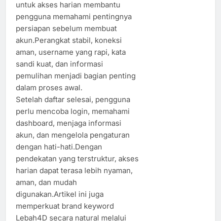
untuk akses harian membantu
pengguna memahami pentingnya
persiapan sebelum membuat
akun.Perangkat stabil, koneksi
aman, username yang rapi, kata
sandi kuat, dan informasi
pemulihan menjadi bagian penting
dalam proses awal.
Setelah daftar selesai, pengguna
perlu mencoba login, memahami
dashboard, menjaga informasi
akun, dan mengelola pengaturan
dengan hati-hati.Dengan
pendekatan yang terstruktur, akses
harian dapat terasa lebih nyaman,
aman, dan mudah
digunakan.Artikel ini juga
memperkuat brand keyword
Lebah4D secara natural melalui