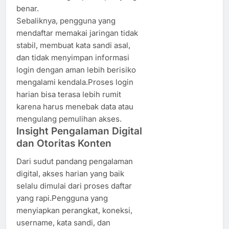
benar.
Sebaliknya, pengguna yang
mendaftar memakai jaringan tidak
stabil, membuat kata sandi asal,
dan tidak menyimpan informasi
login dengan aman lebih berisiko
mengalami kendala.Proses login
harian bisa terasa lebih rumit
karena harus menebak data atau
mengulang pemulihan akses.
Insight Pengalaman Digital
dan Otoritas Konten
Dari sudut pandang pengalaman
digital, akses harian yang baik
selalu dimulai dari proses daftar
yang rapi.Pengguna yang
menyiapkan perangkat, koneksi,
username, kata sandi, dan