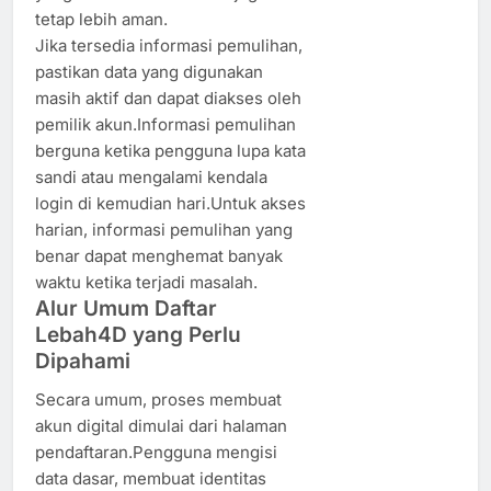
tetap lebih aman.
Jika tersedia informasi pemulihan,
pastikan data yang digunakan
masih aktif dan dapat diakses oleh
pemilik akun.Informasi pemulihan
berguna ketika pengguna lupa kata
sandi atau mengalami kendala
login di kemudian hari.Untuk akses
harian, informasi pemulihan yang
benar dapat menghemat banyak
waktu ketika terjadi masalah.
Alur Umum Daftar
Lebah4D yang Perlu
Dipahami
Secara umum, proses membuat
akun digital dimulai dari halaman
pendaftaran.Pengguna mengisi
data dasar, membuat identitas