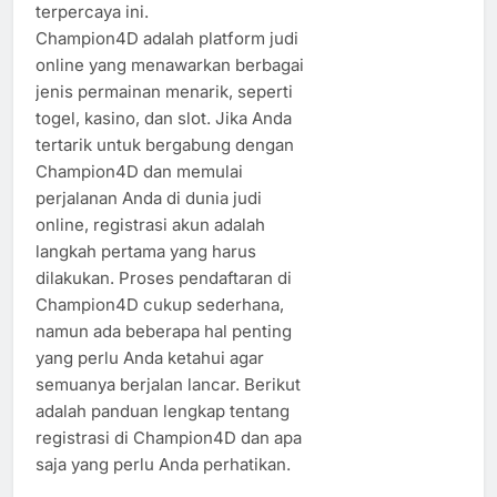
terpercaya ini.
Champion4D adalah platform judi
online yang menawarkan berbagai
jenis permainan menarik, seperti
togel, kasino, dan slot. Jika Anda
tertarik untuk bergabung dengan
Champion4D dan memulai
perjalanan Anda di dunia judi
online, registrasi akun adalah
langkah pertama yang harus
dilakukan. Proses pendaftaran di
Champion4D cukup sederhana,
namun ada beberapa hal penting
yang perlu Anda ketahui agar
semuanya berjalan lancar. Berikut
adalah panduan lengkap tentang
registrasi di Champion4D dan apa
saja yang perlu Anda perhatikan.