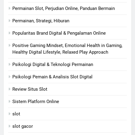
Permainan Slot, Perjudian Online, Panduan Bermain
Permainan, Strategi, Hiburan
Popularitas Brand Digital & Pengalaman Online
Positive Gaming Mindset, Emotional Health in Gaming,
Healthy Digital Lifestyle, Relaxed Play Approach
Psikologi Digital & Teknologi Permainan
Psikologi Pemain & Analisis Slot Digital
Review Situs Slot
Sistem Platform Online
slot
slot gacor