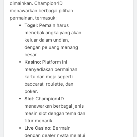
dimainkan. Champion4D
menawarkan berbagai pilihan
permainan, termasuk:
Togel
: Pemain harus
menebak angka yang akan
keluar dalam undian,
dengan peluang menang
besar.
Kasino
: Platform ini
menyediakan permainan
kartu dan meja seperti
baccarat, roulette, dan
poker.
Slot
: Champion4D
menawarkan berbagai jenis
mesin slot dengan tema dan
fitur menarik.
Live Casino
: Bermain
dengan dealer nyata melalui