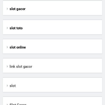
slot gacor
slot toto
slot online
link slot gacor
slot