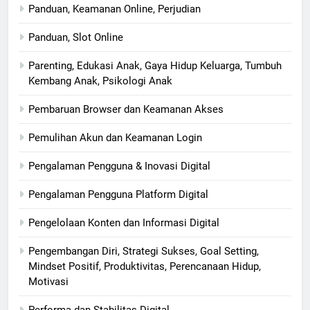
Panduan, Keamanan Online, Perjudian
Panduan, Slot Online
Parenting, Edukasi Anak, Gaya Hidup Keluarga, Tumbuh
Kembang Anak, Psikologi Anak
Pembaruan Browser dan Keamanan Akses
Pemulihan Akun dan Keamanan Login
Pengalaman Pengguna & Inovasi Digital
Pengalaman Pengguna Platform Digital
Pengelolaan Konten dan Informasi Digital
Pengembangan Diri, Strategi Sukses, Goal Setting,
Mindset Positif, Produktivitas, Perencanaan Hidup,
Motivasi