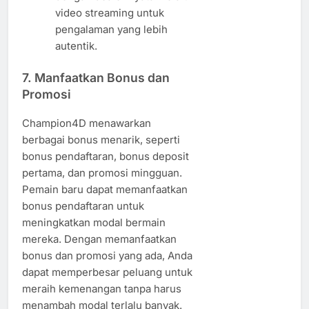
video streaming untuk
pengalaman yang lebih
autentik.
7.
Manfaatkan Bonus dan
Promosi
Champion4D menawarkan
berbagai bonus menarik, seperti
bonus pendaftaran, bonus deposit
pertama, dan promosi mingguan.
Pemain baru dapat memanfaatkan
bonus pendaftaran untuk
meningkatkan modal bermain
mereka. Dengan memanfaatkan
bonus dan promosi yang ada, Anda
dapat memperbesar peluang untuk
meraih kemenangan tanpa harus
menambah modal terlalu banyak.