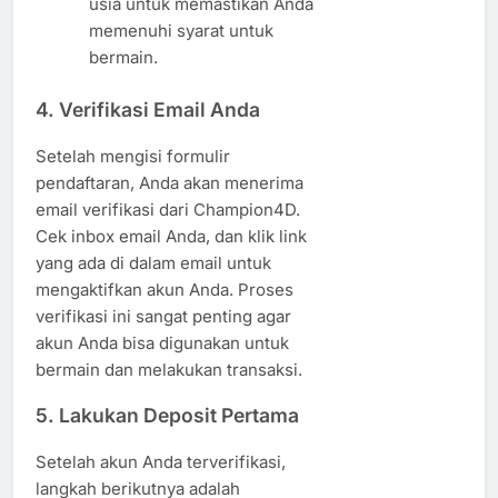
usia untuk memastikan Anda
memenuhi syarat untuk
bermain.
4.
Verifikasi Email Anda
Setelah mengisi formulir
pendaftaran, Anda akan menerima
email verifikasi dari Champion4D.
Cek inbox email Anda, dan klik link
yang ada di dalam email untuk
mengaktifkan akun Anda. Proses
verifikasi ini sangat penting agar
akun Anda bisa digunakan untuk
bermain dan melakukan transaksi.
5.
Lakukan Deposit Pertama
Setelah akun Anda terverifikasi,
langkah berikutnya adalah