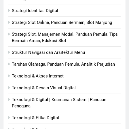
Strategi Identitas Digital
Strategi Slot Online, Panduan Bermain, Slot Mahjong
Strategi Slot, Manajemen Modal, Panduan Pemula, Tips
Bermain Aman, Edukasi Slot
Struktur Navigasi dan Arsitektur Menu
Taruhan Olahraga, Panduan Pemula, Analitik Perjudian
Teknologi & Akses Internet
Teknologi & Desain Visual Digital
Teknologi & Digital | Keamanan Sistem | Panduan
Pengguna
Teknologi & Etika Digital