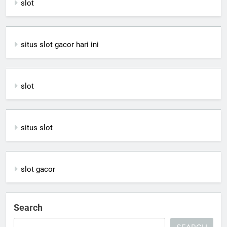
slot
situs slot gacor hari ini
slot
situs slot
slot gacor
Search