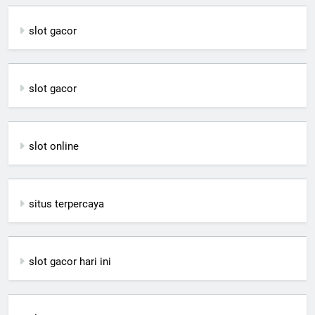
slot gacor
slot gacor
slot online
situs terpercaya
slot gacor hari ini