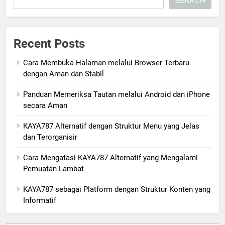
SEARCH
Recent Posts
Cara Membuka Halaman melalui Browser Terbaru
dengan Aman dan Stabil
Panduan Memeriksa Tautan melalui Android dan iPhone
secara Aman
KAYA787 Alternatif dengan Struktur Menu yang Jelas
dan Terorganisir
Cara Mengatasi KAYA787 Alternatif yang Mengalami
Pemuatan Lambat
KAYA787 sebagai Platform dengan Struktur Konten yang
Informatif