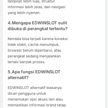
tampilan lebih luas, struktur
informasi lebih jelas, dan navigasi
yang lebih nyaman.
4.Mengapa EDWINSLOT sulit
dibuka di perangkat tertentu?
Kendala bisa terjadi karena koneksi
tidak stabil, cache menumpuk,
browser belum diperbarui, atau
perangkat sedang menjalankan
terlalu banyak proses.
5.Apa fungsi EDWINSLOT
alternatif?
EDWINSLOT alternatif biasanya
dicari pengguna untuk
menemukan opsi akses lain atau
memastikan informasi brand tetap