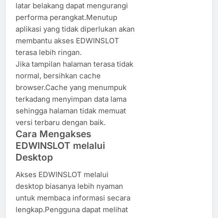
latar belakang dapat mengurangi
performa perangkat.Menutup
aplikasi yang tidak diperlukan akan
membantu akses EDWINSLOT
terasa lebih ringan.
Jika tampilan halaman terasa tidak
normal, bersihkan cache
browser.Cache yang menumpuk
terkadang menyimpan data lama
sehingga halaman tidak memuat
versi terbaru dengan baik.
Cara Mengakses
EDWINSLOT melalui
Desktop
Akses EDWINSLOT melalui
desktop biasanya lebih nyaman
untuk membaca informasi secara
lengkap.Pengguna dapat melihat