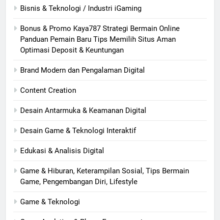
Bisnis & Teknologi / Industri iGaming
Bonus & Promo Kaya787 Strategi Bermain Online
Panduan Pemain Baru Tips Memilih Situs Aman
Optimasi Deposit & Keuntungan
Brand Modern dan Pengalaman Digital
Content Creation
Desain Antarmuka & Keamanan Digital
Desain Game & Teknologi Interaktif
Edukasi & Analisis Digital
Game & Hiburan, Keterampilan Sosial, Tips Bermain
Game, Pengembangan Diri, Lifestyle
Game & Teknologi