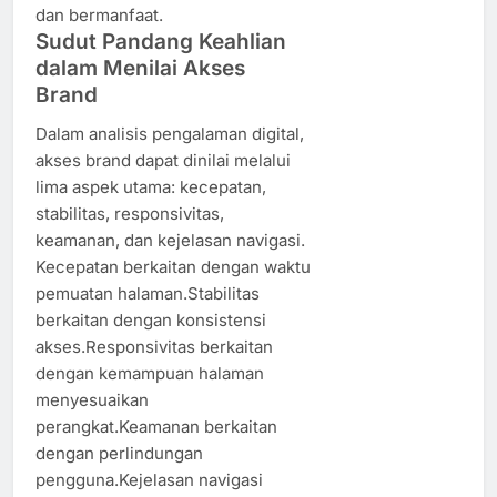
dan bermanfaat.
Sudut Pandang Keahlian
dalam Menilai Akses
Brand
Dalam analisis pengalaman digital,
akses brand dapat dinilai melalui
lima aspek utama: kecepatan,
stabilitas, responsivitas,
keamanan, dan kejelasan navigasi.
Kecepatan berkaitan dengan waktu
pemuatan halaman.Stabilitas
berkaitan dengan konsistensi
akses.Responsivitas berkaitan
dengan kemampuan halaman
menyesuaikan
perangkat.Keamanan berkaitan
dengan perlindungan
pengguna.Kejelasan navigasi