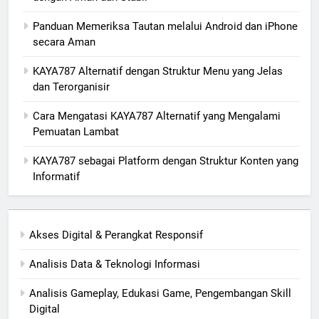
Panduan Memeriksa Tautan melalui Android dan iPhone
secara Aman
KAYA787 Alternatif dengan Struktur Menu yang Jelas
dan Terorganisir
Cara Mengatasi KAYA787 Alternatif yang Mengalami
Pemuatan Lambat
KAYA787 sebagai Platform dengan Struktur Konten yang
Informatif
Akses Digital & Perangkat Responsif
Analisis Data & Teknologi Informasi
Analisis Gameplay, Edukasi Game, Pengembangan Skill
Digital