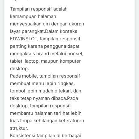
Tampilan responsif adalah
kemampuan halaman
menyesuaikan diri dengan ukuran
layar perangkat.Dalam konteks
EDWINSLOT, tampilan responsif
penting karena pengguna dapat
mengakses brand melalui ponsel,
tablet, laptop, maupun komputer
desktop.
Pada mobile, tampilan responsif
membuat menu lebih ringkas,
tombol lebih mudah ditekan, dan
teks tetap nyaman dibaca.Pada
desktop, tampilan responsif
membantu halaman terlihat lebih
luas tanpa kehilangan keteraturan
struktur.
Konsistensi tampilan di berbagai