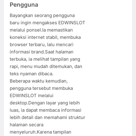
Pengguna
Bayangkan seorang pengguna
baru ingin mengakses EDWINSLOT
melalui ponsel.Ia memastikan
koneksi internet stabil, membuka
browser terbaru, lalu mencari
informasi brand.Saat halaman
terbuka, ia melihat tampilan yang
rapi, menu mudah ditemukan, dan
teks nyaman dibaca.
Beberapa waktu kemudian,
pengguna tersebut membuka
EDWINSLOT melalui
desktop.Dengan layar yang lebih
luas, ia dapat membaca informasi
lebih detail dan memahami struktur
halaman secara
menyeluruh.Karena tampilan