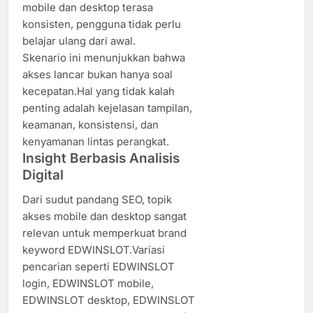
mobile dan desktop terasa
konsisten, pengguna tidak perlu
belajar ulang dari awal.
Skenario ini menunjukkan bahwa
akses lancar bukan hanya soal
kecepatan.Hal yang tidak kalah
penting adalah kejelasan tampilan,
keamanan, konsistensi, dan
kenyamanan lintas perangkat.
Insight Berbasis Analisis
Digital
Dari sudut pandang SEO, topik
akses mobile dan desktop sangat
relevan untuk memperkuat brand
keyword EDWINSLOT.Variasi
pencarian seperti EDWINSLOT
login, EDWINSLOT mobile,
EDWINSLOT desktop, EDWINSLOT