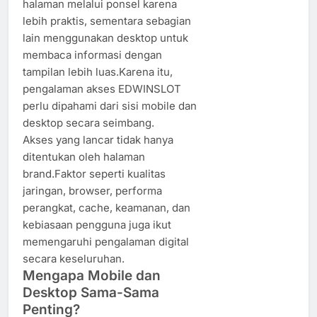
halaman melalui ponsel karena
lebih praktis, sementara sebagian
lain menggunakan desktop untuk
membaca informasi dengan
tampilan lebih luas.Karena itu,
pengalaman akses EDWINSLOT
perlu dipahami dari sisi mobile dan
desktop secara seimbang.
Akses yang lancar tidak hanya
ditentukan oleh halaman
brand.Faktor seperti kualitas
jaringan, browser, performa
perangkat, cache, keamanan, dan
kebiasaan pengguna juga ikut
memengaruhi pengalaman digital
secara keseluruhan.
Mengapa Mobile dan
Desktop Sama-Sama
Penting?