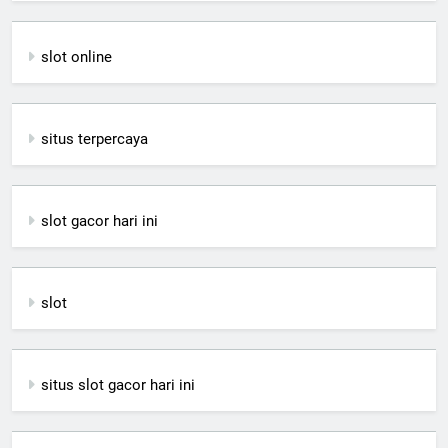
slot online
situs terpercaya
slot gacor hari ini
slot
situs slot gacor hari ini