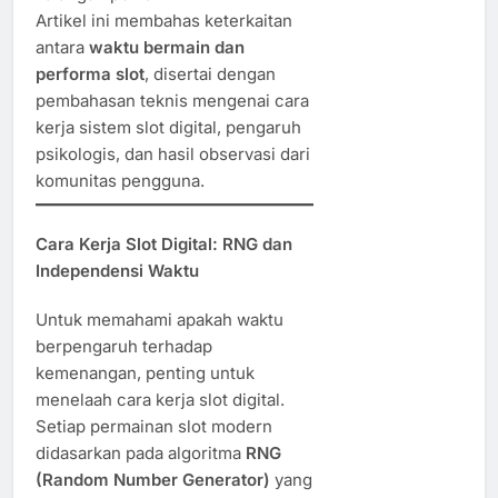
Artikel ini membahas keterkaitan
antara
waktu bermain dan
performa slot
, disertai dengan
pembahasan teknis mengenai cara
kerja sistem slot digital, pengaruh
psikologis, dan hasil observasi dari
komunitas pengguna.
Cara Kerja Slot Digital: RNG dan
Independensi Waktu
Untuk memahami apakah waktu
berpengaruh terhadap
kemenangan, penting untuk
menelaah cara kerja slot digital.
Setiap permainan slot modern
didasarkan pada algoritma
RNG
(Random Number Generator)
yang