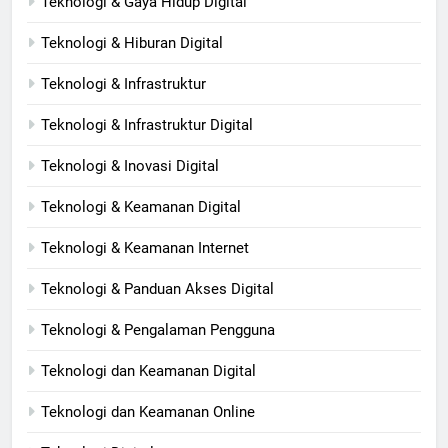
Teknologi & Gaya Hidup Digital
Teknologi & Hiburan Digital
Teknologi & Infrastruktur
Teknologi & Infrastruktur Digital
Teknologi & Inovasi Digital
Teknologi & Keamanan Digital
Teknologi & Keamanan Internet
Teknologi & Panduan Akses Digital
Teknologi & Pengalaman Pengguna
Teknologi dan Keamanan Digital
Teknologi dan Keamanan Online