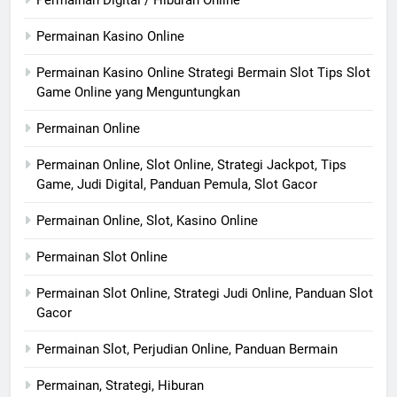
Permainan Kasino Online
Permainan Kasino Online Strategi Bermain Slot Tips Slot
Game Online yang Menguntungkan
Permainan Online
Permainan Online, Slot Online, Strategi Jackpot, Tips
Game, Judi Digital, Panduan Pemula, Slot Gacor
Permainan Online, Slot, Kasino Online
Permainan Slot Online
Permainan Slot Online, Strategi Judi Online, Panduan Slot
Gacor
Permainan Slot, Perjudian Online, Panduan Bermain
Permainan, Strategi, Hiburan