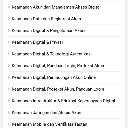
Keamanan Akun dan Manajemen Akses Digital
Keamanan Data dan Registrasi Akun
Keamanan Digital & Pengelolaan Akses
Keamanan Digital & Privasi
Keamanan Digital & Teknologi Autentikasi
Keamanan Digital, Panduan Login, Proteksi Akun
Keamanan Digital, Perlindungan Akun Online
Keamanan Digital, Proteksi Akun, Panduan Login
Keamanan Infrastruktur & Edukasi Kepercayaan Digital
Keamanan Jaringan dan Akses Akun
Keamanan Mobile dan Verifikasi Tautan