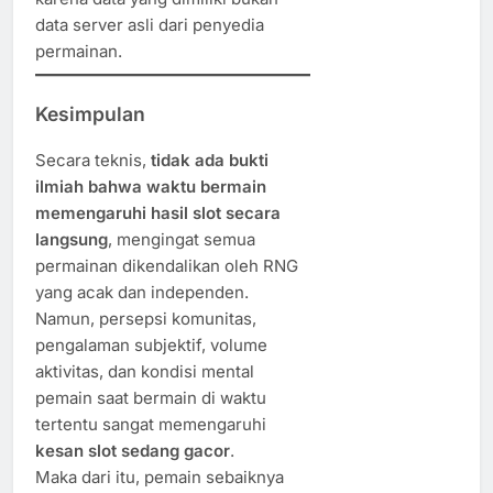
data server asli dari penyedia
permainan.
Kesimpulan
Secara teknis,
tidak ada bukti
ilmiah bahwa waktu bermain
memengaruhi hasil slot secara
langsung
, mengingat semua
permainan dikendalikan oleh RNG
yang acak dan independen.
Namun, persepsi komunitas,
pengalaman subjektif, volume
aktivitas, dan kondisi mental
pemain saat bermain di waktu
tertentu sangat memengaruhi
kesan slot sedang gacor
.
Maka dari itu, pemain sebaiknya