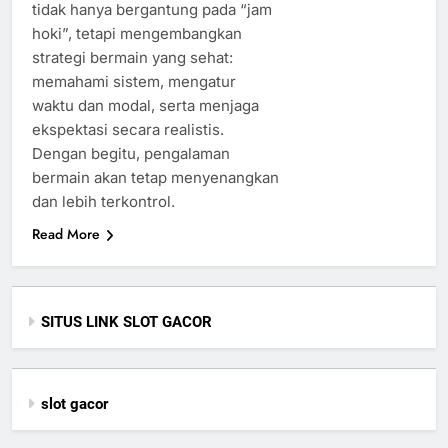
tidak hanya bergantung pada “jam
hoki”, tetapi mengembangkan
strategi bermain yang sehat:
memahami sistem, mengatur
waktu dan modal, serta menjaga
ekspektasi secara realistis.
Dengan begitu, pengalaman
bermain akan tetap menyenangkan
dan lebih terkontrol.
Read More
SITUS LINK SLOT GACOR
slot gacor