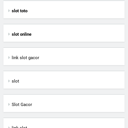
slot toto
slot online
link slot gacor
slot
Slot Gacor
link slot