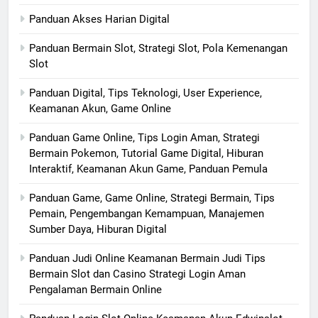
Panduan Akses Harian Digital
Panduan Bermain Slot, Strategi Slot, Pola Kemenangan
Slot
Panduan Digital, Tips Teknologi, User Experience,
Keamanan Akun, Game Online
Panduan Game Online, Tips Login Aman, Strategi
Bermain Pokemon, Tutorial Game Digital, Hiburan
Interaktif, Keamanan Akun Game, Panduan Pemula
Panduan Game, Game Online, Strategi Bermain, Tips
Pemain, Pengembangan Kemampuan, Manajemen
Sumber Daya, Hiburan Digital
Panduan Judi Online Keamanan Bermain Judi Tips
Bermain Slot dan Casino Strategi Login Aman
Pengalaman Bermain Online