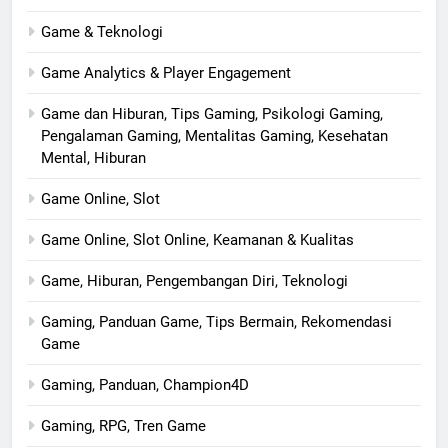
Game & Teknologi
Game Analytics & Player Engagement
Game dan Hiburan, Tips Gaming, Psikologi Gaming,
Pengalaman Gaming, Mentalitas Gaming, Kesehatan
Mental, Hiburan
Game Online, Slot
Game Online, Slot Online, Keamanan & Kualitas
Game, Hiburan, Pengembangan Diri, Teknologi
Gaming, Panduan Game, Tips Bermain, Rekomendasi
Game
Gaming, Panduan, Champion4D
Gaming, RPG, Tren Game