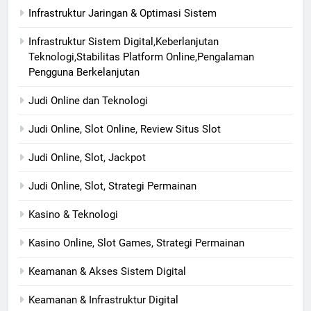
Infrastruktur Jaringan & Optimasi Sistem
Infrastruktur Sistem Digital,Keberlanjutan
Teknologi,Stabilitas Platform Online,Pengalaman
Pengguna Berkelanjutan
Judi Online dan Teknologi
Judi Online, Slot Online, Review Situs Slot
Judi Online, Slot, Jackpot
Judi Online, Slot, Strategi Permainan
Kasino & Teknologi
Kasino Online, Slot Games, Strategi Permainan
Keamanan & Akses Sistem Digital
Keamanan & Infrastruktur Digital