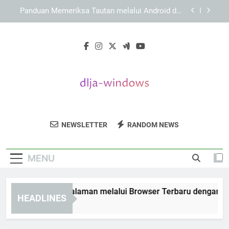
Skip
KAYA787 Alternatif dengan Struktur Menu yang
to
Jelas dan Terorganisir
content
Cara Mengatasi KAYA787 Alternatif yang
Mengalami Pemuatan Lambat
Cara Membuka Halaman melalui Browser Terbaru
dengan Aman dan Stabil
Panduan Memeriksa Tautan melalui Android dan
iPhone secara Aman
KAYA787 Alternatif dengan Struktur Menu yang
Jelas dan Terorganisir
DLJA Windows
Temukan Berbagai Software Dan Alat Untuk
Cara Mengatasi KAYA787 Alternatif yang
NEWSLETTER
RANDOM NEWS
Mengalami Pemuatan Lambat
Meningkatkan Performa Windows Anda Di
DLJA Windows.
MENU
ra Membuka Halaman melalui Browser Terbaru dengan Aman 
HEADLINES
Weeks Ago