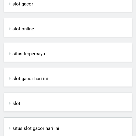
slot gacor
slot online
situs terpercaya
slot gacor hari ini
slot
situs slot gacor hari ini