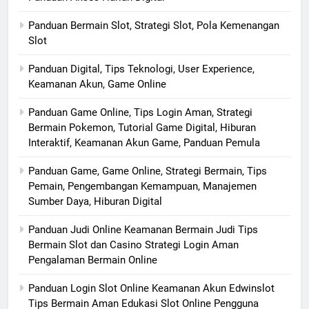
Panduan Bermain Slot, Strategi Slot, Pola Kemenangan
Slot
Panduan Digital, Tips Teknologi, User Experience,
Keamanan Akun, Game Online
Panduan Game Online, Tips Login Aman, Strategi
Bermain Pokemon, Tutorial Game Digital, Hiburan
Interaktif, Keamanan Akun Game, Panduan Pemula
Panduan Game, Game Online, Strategi Bermain, Tips
Pemain, Pengembangan Kemampuan, Manajemen
Sumber Daya, Hiburan Digital
Panduan Judi Online Keamanan Bermain Judi Tips
Bermain Slot dan Casino Strategi Login Aman
Pengalaman Bermain Online
Panduan Login Slot Online Keamanan Akun Edwinslot
Tips Bermain Aman Edukasi Slot Online Pengguna