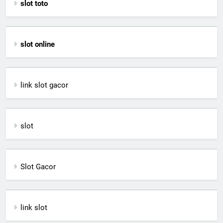
slot toto
slot online
link slot gacor
slot
Slot Gacor
link slot