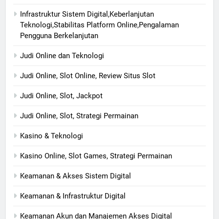
Infrastruktur Sistem Digital,Keberlanjutan
Teknologi,Stabilitas Platform Online,Pengalaman
Pengguna Berkelanjutan
Judi Online dan Teknologi
Judi Online, Slot Online, Review Situs Slot
Judi Online, Slot, Jackpot
Judi Online, Slot, Strategi Permainan
Kasino & Teknologi
Kasino Online, Slot Games, Strategi Permainan
Keamanan & Akses Sistem Digital
Keamanan & Infrastruktur Digital
Keamanan Akun dan Manajemen Akses Digital