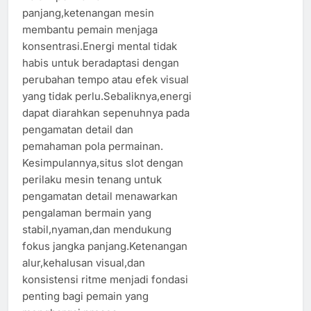
panjang,ketenangan mesin
membantu pemain menjaga
konsentrasi.Energi mental tidak
habis untuk beradaptasi dengan
perubahan tempo atau efek visual
yang tidak perlu.Sebaliknya,energi
dapat diarahkan sepenuhnya pada
pengamatan detail dan
pemahaman pola permainan.
Kesimpulannya,situs slot dengan
perilaku mesin tenang untuk
pengamatan detail menawarkan
pengalaman bermain yang
stabil,nyaman,dan mendukung
fokus jangka panjang.Ketenangan
alur,kehalusan visual,dan
konsistensi ritme menjadi fondasi
penting bagi pemain yang