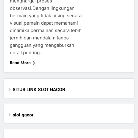
menghargai proses
observasi.Dengan lingkungan
bermain yang tidak bising secara
visual,pemain dapat memahami
dinamika permainan secara lebih
jernih dan mendalam tanpa
gangguan yang mengaburkan
detail penting.
Read More
SITUS LINK SLOT GACOR
slot gacor