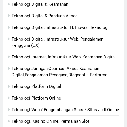
Teknologi Digital & Keamanan
Teknologi Digital & Panduan Akses
Teknologi Digital, Infrastruktur IT, Inovasi Teknologi
Teknologi Digital, Infrastruktur Web, Pengalaman
Pengguna (UX)
Teknologi Internet, Infrastruktur Web, Keamanan Digital
Teknologi Jaringan,Optimasi Akses,Keamanan
Digital,Pengalaman Pengguna,Diagnostik Performa
Teknologi Platform Digital
Teknologi Platform Online
Teknologi Web / Pengembangan Situs / Situs Judi Online
Teknologi, Kasino Online, Permainan Slot