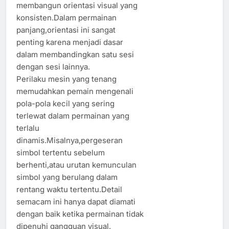
membangun orientasi visual yang
konsisten.Dalam permainan
panjang,orientasi ini sangat
penting karena menjadi dasar
dalam membandingkan satu sesi
dengan sesi lainnya.
Perilaku mesin yang tenang
memudahkan pemain mengenali
pola-pola kecil yang sering
terlewat dalam permainan yang
terlalu
dinamis.Misalnya,pergeseran
simbol tertentu sebelum
berhenti,atau urutan kemunculan
simbol yang berulang dalam
rentang waktu tertentu.Detail
semacam ini hanya dapat diamati
dengan baik ketika permainan tidak
dipenuhi gangguan visual.