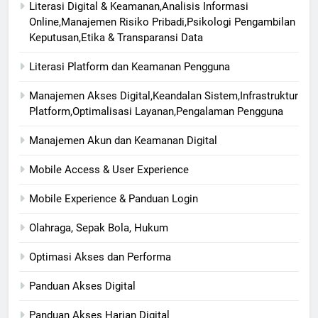
Literasi Digital & Keamanan,Analisis Informasi
Online,Manajemen Risiko Pribadi,Psikologi Pengambilan
Keputusan,Etika & Transparansi Data
Literasi Platform dan Keamanan Pengguna
Manajemen Akses Digital,Keandalan Sistem,Infrastruktur
Platform,Optimalisasi Layanan,Pengalaman Pengguna
Manajemen Akun dan Keamanan Digital
Mobile Access & User Experience
Mobile Experience & Panduan Login
Olahraga, Sepak Bola, Hukum
Optimasi Akses dan Performa
Panduan Akses Digital
Panduan Akses Harian Digital