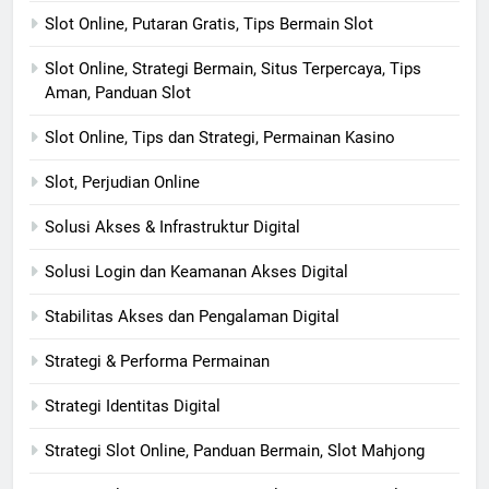
Slot Online, Putaran Gratis, Tips Bermain Slot
Slot Online, Strategi Bermain, Situs Terpercaya, Tips
Aman, Panduan Slot
Slot Online, Tips dan Strategi, Permainan Kasino
Slot, Perjudian Online
Solusi Akses & Infrastruktur Digital
Solusi Login dan Keamanan Akses Digital
Stabilitas Akses dan Pengalaman Digital
Strategi & Performa Permainan
Strategi Identitas Digital
Strategi Slot Online, Panduan Bermain, Slot Mahjong