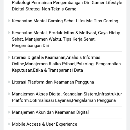
Psikologi Permainan Pengembangan Diri Gamer Lifestyle
Digital Strategi Non-Teknis Game
Kesehatan Mental Gaming Sehat Lifestyle Tips Gaming
Kesehatan Mental, Produktivitas & Motivasi, Gaya Hidup
Sehat, Manajemen Waktu, Tips Kerja Sehat,
Pengembangan Diri
Literasi Digital & Keamanan,Analisis Informasi
Online,Manajemen Risiko Pribadi,Psikologi Pengambilan
Keputusan,Etika & Transparansi Data
Literasi Platform dan Keamanan Pengguna
Manajemen Akses Digital,Keandalan Sistem,Infrastruktur
Platform,Optimalisasi Layanan,Pengalaman Pengguna
Manajemen Akun dan Keamanan Digital
Mobile Access & User Experience