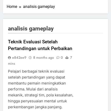
Home
analisis gameplay
analisis gameplay
Teknik Evaluasi Setelah
Pertandingan untuk Perbaikan
e842ee9
8 months ago
0
7
mins
Pelajari berbagai teknik evaluasi
setelah pertandingan yang dapat
membantu pemain meningkatkan
performa. Mulai dari analisis
mekanik, strategi tim, pola kesalahan,
hingga penyesuaian mental untuk
perkembangan jangka panjang.