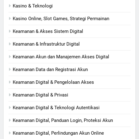
Kasino & Teknologi
Kasino Online, Slot Games, Strategi Permainan
Keamanan & Akses Sistem Digital
Keamanan & Infrastruktur Digital
Keamanan Akun dan Manajemen Akses Digital
Keamanan Data dan Registrasi Akun
Keamanan Digital & Pengelolaan Akses
Keamanan Digital & Privasi
Keamanan Digital & Teknologi Autentikasi
Keamanan Digital, Panduan Login, Proteksi Akun
Keamanan Digital, Perlindungan Akun Online