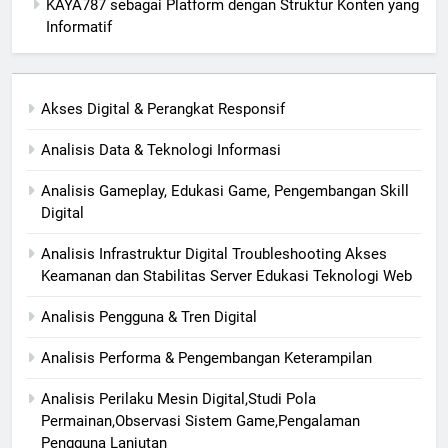
KAYA787 sebagai Platform dengan Struktur Konten yang
Informatif
Akses Digital & Perangkat Responsif
Analisis Data & Teknologi Informasi
Analisis Gameplay, Edukasi Game, Pengembangan Skill
Digital
Analisis Infrastruktur Digital Troubleshooting Akses
Keamanan dan Stabilitas Server Edukasi Teknologi Web
Analisis Pengguna & Tren Digital
Analisis Performa & Pengembangan Keterampilan
Analisis Perilaku Mesin Digital,Studi Pola
Permainan,Observasi Sistem Game,Pengalaman
Pengguna Lanjutan