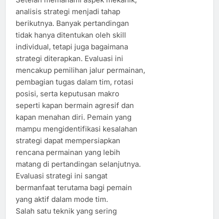
analisis strategi menjadi tahap
berikutnya. Banyak pertandingan
tidak hanya ditentukan oleh skill
individual, tetapi juga bagaimana
strategi diterapkan. Evaluasi ini
mencakup pemilihan jalur permainan,
pembagian tugas dalam tim, rotasi
posisi, serta keputusan makro
seperti kapan bermain agresif dan
kapan menahan diri. Pemain yang
mampu mengidentifikasi kesalahan
strategi dapat mempersiapkan
rencana permainan yang lebih
matang di pertandingan selanjutnya.
Evaluasi strategi ini sangat
bermanfaat terutama bagi pemain
yang aktif dalam mode tim.
Salah satu teknik yang sering