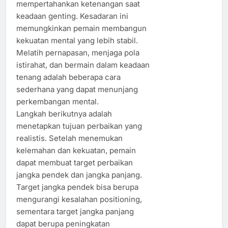
mempertahankan ketenangan saat
keadaan genting. Kesadaran ini
memungkinkan pemain membangun
kekuatan mental yang lebih stabil.
Melatih pernapasan, menjaga pola
istirahat, dan bermain dalam keadaan
tenang adalah beberapa cara
sederhana yang dapat menunjang
perkembangan mental.
Langkah berikutnya adalah
menetapkan tujuan perbaikan yang
realistis. Setelah menemukan
kelemahan dan kekuatan, pemain
dapat membuat target perbaikan
jangka pendek dan jangka panjang.
Target jangka pendek bisa berupa
mengurangi kesalahan positioning,
sementara target jangka panjang
dapat berupa peningkatan