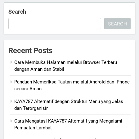
Search
SEARCH
Recent Posts
Cara Membuka Halaman melalui Browser Terbaru
dengan Aman dan Stabil
Panduan Memeriksa Tautan melalui Android dan iPhone
secara Aman
KAYA787 Alternatif dengan Struktur Menu yang Jelas
dan Terorganisir
Cara Mengatasi KAYA787 Alternatif yang Mengalami
Pemuatan Lambat