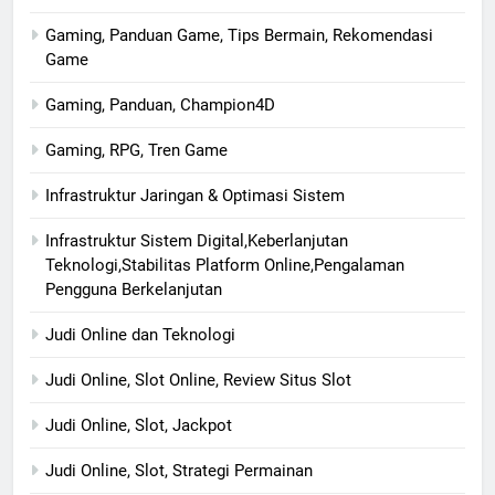
Gaming, Panduan Game, Tips Bermain, Rekomendasi
Game
Gaming, Panduan, Champion4D
Gaming, RPG, Tren Game
Infrastruktur Jaringan & Optimasi Sistem
Infrastruktur Sistem Digital,Keberlanjutan
Teknologi,Stabilitas Platform Online,Pengalaman
Pengguna Berkelanjutan
Judi Online dan Teknologi
Judi Online, Slot Online, Review Situs Slot
Judi Online, Slot, Jackpot
Judi Online, Slot, Strategi Permainan