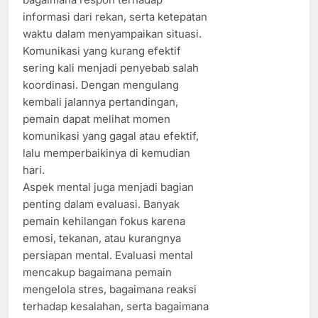
informasi dari rekan, serta ketepatan
waktu dalam menyampaikan situasi.
Komunikasi yang kurang efektif
sering kali menjadi penyebab salah
koordinasi. Dengan mengulang
kembali jalannya pertandingan,
pemain dapat melihat momen
komunikasi yang gagal atau efektif,
lalu memperbaikinya di kemudian
hari.
Aspek mental juga menjadi bagian
penting dalam evaluasi. Banyak
pemain kehilangan fokus karena
emosi, tekanan, atau kurangnya
persiapan mental. Evaluasi mental
mencakup bagaimana pemain
mengelola stres, bagaimana reaksi
terhadap kesalahan, serta bagaimana