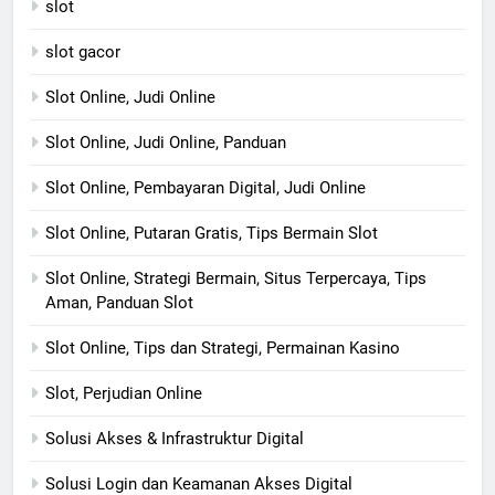
slot
slot gacor
Slot Online, Judi Online
Slot Online, Judi Online, Panduan
Slot Online, Pembayaran Digital, Judi Online
Slot Online, Putaran Gratis, Tips Bermain Slot
Slot Online, Strategi Bermain, Situs Terpercaya, Tips
Aman, Panduan Slot
Slot Online, Tips dan Strategi, Permainan Kasino
Slot, Perjudian Online
Solusi Akses & Infrastruktur Digital
Solusi Login dan Keamanan Akses Digital