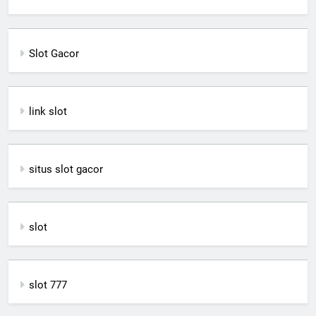
Slot Gacor
link slot
situs slot gacor
slot
slot 777