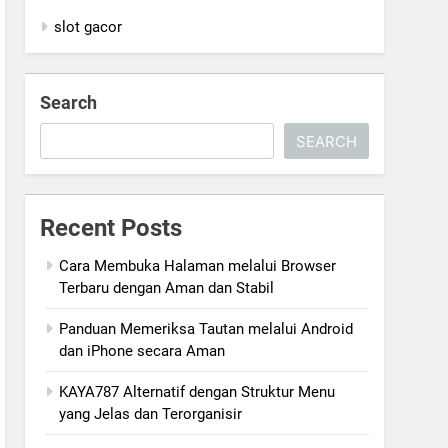
slot gacor
Search
SEARCH
Recent Posts
Cara Membuka Halaman melalui Browser
Terbaru dengan Aman dan Stabil
Panduan Memeriksa Tautan melalui Android
dan iPhone secara Aman
KAYA787 Alternatif dengan Struktur Menu
yang Jelas dan Terorganisir