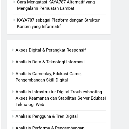
Cara Mengatasi KAYA787 Alternatif yang
Mengalami Pemuatan Lambat
KAYA787 sebagai Platform dengan Struktur
Konten yang Informatif
Akses Digital & Perangkat Responsif
Analisis Data & Teknologi Informasi
Analisis Gameplay, Edukasi Game,
Pengembangan Skill Digital
Analisis Infrastruktur Digital Troubleshooting
Akses Keamanan dan Stabilitas Server Edukasi
Teknologi Web
Analisis Pengguna & Tren Digital
Analisis Performa & Pengembangan