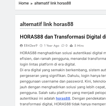
Home
alternatif link horas88
alternatif link horas88
HORAS88 dan Transformasi Digital di
E842ee9
1 Year Ago
0
5 Mins
HORAS88 menghadirkan solusi autentikasi digital 
efisien, dan ramah pengguna, menandai transforma
login lintas platform di era digital.
Di era digital yang semakin berkembang, sistem au
pergeseran yang signifikan. Dahulu, login hanya te
penggunaan username dan password. Kini, teknolo
jauh dengan menghadirkan solusi yang lebih cepat
pengguna. Salah satu platform yang menjadi pelopo
autentikasi ini adalah
horas88
. Dengan pendekatan
transformasi digital, HORAS88 tidak hanya mempe