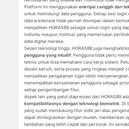
Platform ini menggunakan
enkripsi canggih dan te
untuk melindungi data pengguna. Setiap sesi login 
data kredensial tidak pernah disimpan dalam bentuk
menjadikan HORAS88 sebagai solusi login yang dap
individu maupun institusi yang memerlukan perlind
data digital mereka.
Selain teknologi tinggi, HORAS88 juga menghadirk
pengguna yang intuitif
. Pengguna tidak perlu memil
teknis untuk bisa memahami cara kerja sistem. Petu
desain bersih, serta proses yang ringkas menjadi ci
menjadikan pengalaman login lebih menyenangka
menempatkan kenyamanan pengguna sebagai prior
setiap pengembangan fitur.
Aspek lain yang patut diapresiasi dari HORAS88 ad
kompatibilitasnya dengan teknologi biometrik
. Di
yang sudah mendukung fitur sidik jari atau penge
dapat diintegrasikan dengan mudah, memberikan op
tambahan yang lebih cepat dan personal. Ini sem