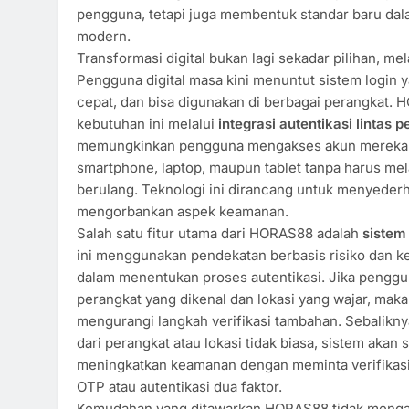
pengguna, tetapi juga membentuk standar baru dal
modern.
Transformasi digital bukan lagi sekadar pilihan, me
Pengguna digital masa kini menuntut sistem login y
cepat, dan bisa digunakan di berbagai perangkat
kebutuhan ini melalui
integrasi autentikasi lintas 
memungkinkan pengguna mengakses akun mereka b
smartphone, laptop, maupun tablet tanpa harus mela
berulang. Teknologi ini dirancang untuk menyeder
mengorbankan aspek keamanan.
Salah satu fitur utama dari HORAS88 adalah
sistem 
ini menggunakan pendekatan berbasis risiko dan 
dalam menentukan proses autentikasi. Jika penggun
perangkat yang dikenal dan lokasi yang wajar, maka
mengurangi langkah verifikasi tambahan. Sebaliknya
dari perangkat atau lokasi tidak biasa, sistem akan 
meningkatkan keamanan dengan meminta verifikasi
OTP atau autentikasi dua faktor.
Kemudahan yang ditawarkan HORAS88 tidak menga