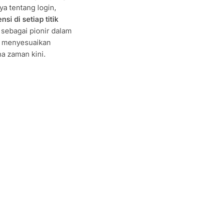
a tentang login,
i di setiap titik
 sebagai pionir dalam
 menyesuaikan
a zaman kini.