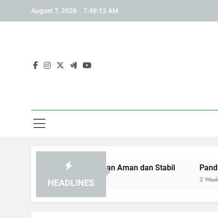
Skip
August 7, 2026
7:48:13 AM
to
content
DL
Temukan B
rowser Terbaru dengan Aman dan Stabil
Panduan Meme
2 Weeks Ago
HEADLINES