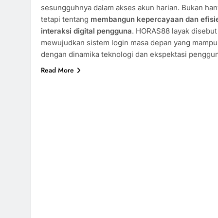
sesungguhnya dalam akses akun harian. Bukan hany
tetapi tentang
membangun kepercayaan dan efisiens
interaksi digital pengguna
. HORAS88 layak disebut
mewujudkan sistem login masa depan yang mampu
dengan dinamika teknologi dan ekspektasi penggun
Read More