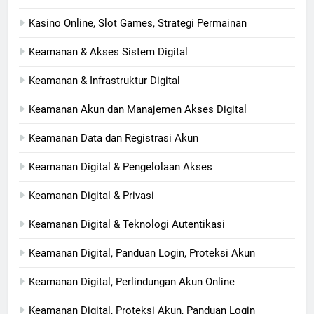
Kasino Online, Slot Games, Strategi Permainan
Keamanan & Akses Sistem Digital
Keamanan & Infrastruktur Digital
Keamanan Akun dan Manajemen Akses Digital
Keamanan Data dan Registrasi Akun
Keamanan Digital & Pengelolaan Akses
Keamanan Digital & Privasi
Keamanan Digital & Teknologi Autentikasi
Keamanan Digital, Panduan Login, Proteksi Akun
Keamanan Digital, Perlindungan Akun Online
Keamanan Digital, Proteksi Akun, Panduan Login