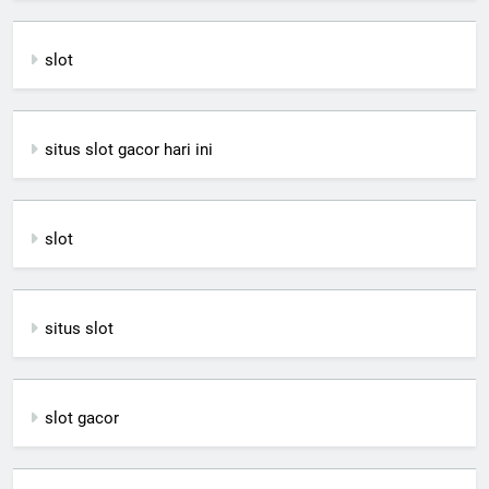
slot
situs slot gacor hari ini
slot
situs slot
slot gacor