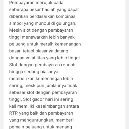
Pembayaran merujuk pada
seberapa besar hadiah yang dapat
diberikan berdasarkan kombinasi
simbol yang muncul di gulungan.
Mesin slot dengan pembayaran
tinggi menawarkan lebih banyak
peluang untuk meraih kemenangan
besar, tetapi biasanya datang
dengan volatilitas yang lebih tinggi.
Slot dengan pembayaran rendah
hingga sedang biasanya
memberikan kemenangan lebih
sering, meskipun jumlahnya tidak
sebesar slot dengan pembayaran
tinggi. Slot gacor hari ini sering
kali memiliki keseimbangan antara
RTP yang baik dan pembayaran
yang menguntungkan, memberi
pemain peluang untuk menang