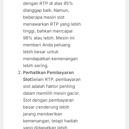
dengan RTP di atas 95%
dianggap baik. Namun,
beberapa mesin slot
menawarkan RTP yang lebih
tinggi, bahkan mencapai
98% atau lebih. Mesin ini
memberi Anda peluang
lebih besar untuk
mendapatkan kemenangan
lebih sering.
Perhatikan Pembayaran
Slot
Selain RTP, pembayaran
slot adalah faktor penting
dalam memilih mesin gacor.
Slot dengan pembayaran
besar cenderung lebih
jarang memberikan
kemenangan, tetapi hadiah
yang didapatkan lebih