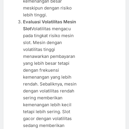
kemenangan besar
meskipun dengan risiko
lebih tinggi.
Evaluasi Volatilitas Mesin
Slot
Volatilitas mengacu
pada tingkat risiko mesin
slot. Mesin dengan
volatilitas tinggi
menawarkan pembayaran
yang lebih besar tetapi
dengan frekuensi
kemenangan yang lebih
rendah. Sebaliknya, mesin
dengan volatilitas rendah
sering memberikan
kemenangan lebih kecil
tetapi lebih sering. Slot
gacor dengan volatilitas
sedang memberikan