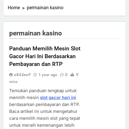
Home
permainan kasino
permainan kasino
Panduan Memilih Mesin Slot
Gacor Hari Ini Berdasarkan
Pembayaran dan RTP
e842ee9
1 year ago
0
9
mins
Temukan panduan lengkap untuk
memilih mesin
slot gacor hari ini
berdasarkan pembayaran dan RTP.
Baca artikel ini untuk mengetahui
cara memilih mesin slot yang tepat
untuk meraih kemenangan lebih