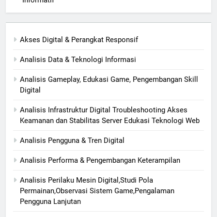
Akses Digital & Perangkat Responsif
Analisis Data & Teknologi Informasi
Analisis Gameplay, Edukasi Game, Pengembangan Skill
Digital
Analisis Infrastruktur Digital Troubleshooting Akses
Keamanan dan Stabilitas Server Edukasi Teknologi Web
Analisis Pengguna & Tren Digital
Analisis Performa & Pengembangan Keterampilan
Analisis Perilaku Mesin Digital,Studi Pola
Permainan,Observasi Sistem Game,Pengalaman
Pengguna Lanjutan