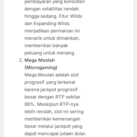
pembayaran yang konsisten
dengan volatilitas rendah
hingga sedang. Fitur Wilds
dan Expanding Wilds
menjadikan permainan ini
menarik untuk dimainkan,
memberikan banyak
peluang untuk menang.
Mega Moolah
(Microgaming)
Mega Moolah adalah slot
progresif yang terkenal
karena jackpot progresif
besar dengan RTP sekitar
88%. Meskipun RTP-nya
lebih rendah, slot ini sering
memberikan kemenangan
besar melalui jackpot yang
dapat mencapai jutaan dolar.