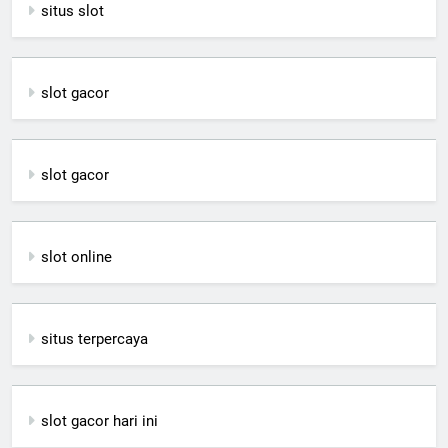
situs slot
slot gacor
slot gacor
slot online
situs terpercaya
slot gacor hari ini