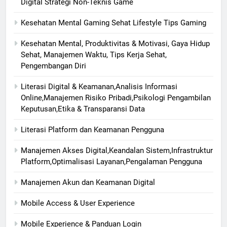
Digital Strategi Non-Teknis Game
Kesehatan Mental Gaming Sehat Lifestyle Tips Gaming
Kesehatan Mental, Produktivitas & Motivasi, Gaya Hidup
Sehat, Manajemen Waktu, Tips Kerja Sehat,
Pengembangan Diri
Literasi Digital & Keamanan,Analisis Informasi
Online,Manajemen Risiko Pribadi,Psikologi Pengambilan
Keputusan,Etika & Transparansi Data
Literasi Platform dan Keamanan Pengguna
Manajemen Akses Digital,Keandalan Sistem,Infrastruktur
Platform,Optimalisasi Layanan,Pengalaman Pengguna
Manajemen Akun dan Keamanan Digital
Mobile Access & User Experience
Mobile Experience & Panduan Login