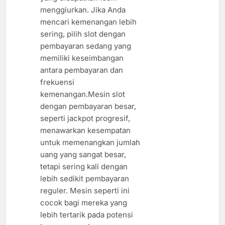
menggiurkan. Jika Anda
mencari kemenangan lebih
sering, pilih slot dengan
pembayaran sedang yang
memiliki keseimbangan
antara pembayaran dan
frekuensi
kemenangan.Mesin slot
dengan pembayaran besar,
seperti jackpot progresif,
menawarkan kesempatan
untuk memenangkan jumlah
uang yang sangat besar,
tetapi sering kali dengan
lebih sedikit pembayaran
reguler. Mesin seperti ini
cocok bagi mereka yang
lebih tertarik pada potensi