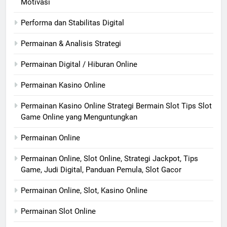
Motivasi
Performa dan Stabilitas Digital
Permainan & Analisis Strategi
Permainan Digital / Hiburan Online
Permainan Kasino Online
Permainan Kasino Online Strategi Bermain Slot Tips Slot
Game Online yang Menguntungkan
Permainan Online
Permainan Online, Slot Online, Strategi Jackpot, Tips
Game, Judi Digital, Panduan Pemula, Slot Gacor
Permainan Online, Slot, Kasino Online
Permainan Slot Online