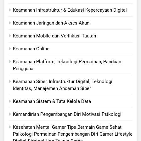
Keamanan Infrastruktur & Edukasi Kepercayaan Digital
Keamanan Jaringan dan Akses Akun
Keamanan Mobile dan Verifikasi Tautan
Keamanan Online
Keamanan Platform, Teknologi Permainan, Panduan
Pengguna
Keamanan Siber, Infrastruktur Digital, Teknologi
Identitas, Manajemen Ancaman Siber
Keamanan Sistem & Tata Kelola Data
Kemandirian Pengembangan Diri Motivasi Psikologi
Kesehatan Mental Gamer Tips Bermain Game Sehat
Psikologi Permainan Pengembangan Diri Gamer Lifestyle