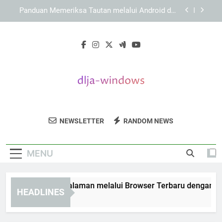
Skip
KAYA787 Alternatif dengan Struktur Menu yang
to
Jelas dan Terorganisir
content
Cara Mengatasi KAYA787 Alternatif yang
Mengalami Pemuatan Lambat
Cara Membuka Halaman melalui Browser Terbaru
dengan Aman dan Stabil
Panduan Memeriksa Tautan melalui Android dan
iPhone secara Aman
KAYA787 Alternatif dengan Struktur Menu yang
Jelas dan Terorganisir
DLJA Windows
Temukan Berbagai Software Dan Alat Untuk
Cara Mengatasi KAYA787 Alternatif yang
NEWSLETTER
RANDOM NEWS
Mengalami Pemuatan Lambat
Meningkatkan Performa Windows Anda Di
DLJA Windows.
MENU
ra Membuka Halaman melalui Browser Terbaru dengan Aman 
HEADLINES
Weeks Ago