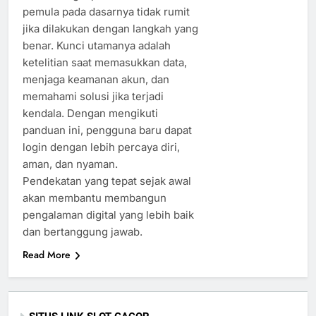
pemula pada dasarnya tidak rumit
jika dilakukan dengan langkah yang
benar. Kunci utamanya adalah
ketelitian saat memasukkan data,
menjaga keamanan akun, dan
memahami solusi jika terjadi
kendala. Dengan mengikuti
panduan ini, pengguna baru dapat
login dengan lebih percaya diri,
aman, dan nyaman.
Pendekatan yang tepat sejak awal
akan membantu membangun
pengalaman digital yang lebih baik
dan bertanggung jawab.
Read More