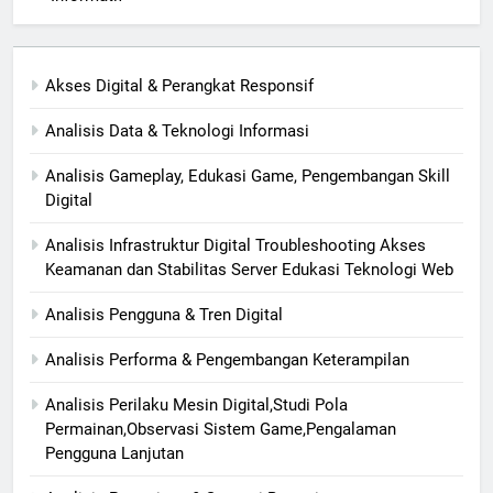
Akses Digital & Perangkat Responsif
Analisis Data & Teknologi Informasi
Analisis Gameplay, Edukasi Game, Pengembangan Skill
Digital
Analisis Infrastruktur Digital Troubleshooting Akses
Keamanan dan Stabilitas Server Edukasi Teknologi Web
Analisis Pengguna & Tren Digital
Analisis Performa & Pengembangan Keterampilan
Analisis Perilaku Mesin Digital,Studi Pola
Permainan,Observasi Sistem Game,Pengalaman
Pengguna Lanjutan