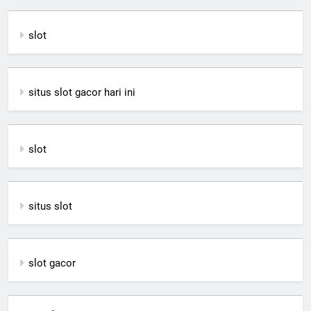
slot
situs slot gacor hari ini
slot
situs slot
slot gacor