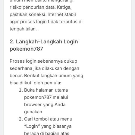
risiko pencurian data. Ketiga,
pastikan koneksi internet stabil
agar proses login tidak terputus di
tengah jalan.
2. Langkah-Langkah Login
pokemon787
Proses login sebenarnya cukup
sederhana jika dilakukan dengan
benar. Berikut langkah umum yang
bisa diikuti oleh pemula:
Buka halaman utama
pokemon787 melalui
browser yang Anda
gunakan.
Cari tombol atau menu
“Login” yang biasanya
berada di bagian atas