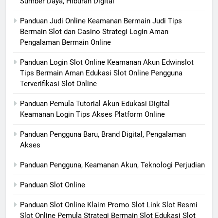
Sumber Daya, Hiburan Digital
Panduan Judi Online Keamanan Bermain Judi Tips
Bermain Slot dan Casino Strategi Login Aman
Pengalaman Bermain Online
Panduan Login Slot Online Keamanan Akun Edwinslot
Tips Bermain Aman Edukasi Slot Online Pengguna
Terverifikasi Slot Online
Panduan Pemula Tutorial Akun Edukasi Digital
Keamanan Login Tips Akses Platform Online
Panduan Pengguna Baru, Brand Digital, Pengalaman
Akses
Panduan Pengguna, Keamanan Akun, Teknologi Perjudian
Panduan Slot Online
Panduan Slot Online Klaim Promo Slot Link Slot Resmi
Slot Online Pemula Strategi Bermain Slot Edukasi Slot