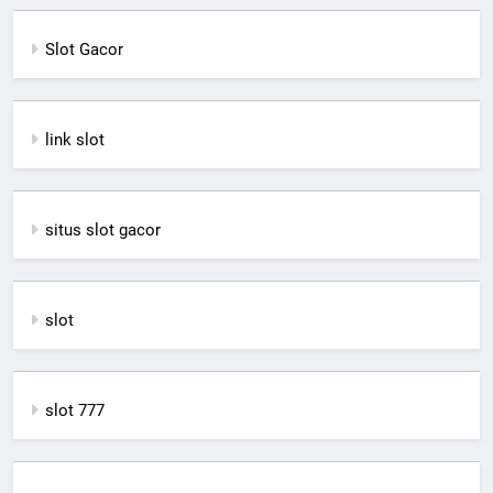
Slot Gacor
link slot
situs slot gacor
slot
slot 777