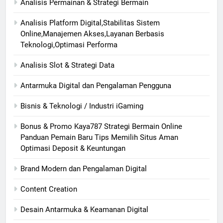
Analisis Permainan & Strategi Bermain
Analisis Platform Digital,Stabilitas Sistem
Online,Manajemen Akses,Layanan Berbasis
Teknologi,Optimasi Performa
Analisis Slot & Strategi Data
Antarmuka Digital dan Pengalaman Pengguna
Bisnis & Teknologi / Industri iGaming
Bonus & Promo Kaya787 Strategi Bermain Online
Panduan Pemain Baru Tips Memilih Situs Aman
Optimasi Deposit & Keuntungan
Brand Modern dan Pengalaman Digital
Content Creation
Desain Antarmuka & Keamanan Digital