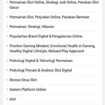
Permainan Slot Online, Strategi Judi Online, Panduan Slot
Gacor
Permainan Slot, Perjudian Online, Panduan Bermain
Permainan, Strategi, Hiburan
Popularitas Brand Digital & Pengalaman Online
Positive Gaming Mindset, Emotional Health in Gaming,
Healthy Digital Lifestyle, Relaxed Play Approach
Psikologi Digital & Teknologi Permainan
Psikologi Pemain & Analisis Slot Digital
Review Situs Slot
Sistem Platform Online
slot