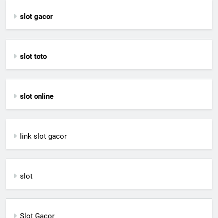
slot gacor
slot toto
slot online
link slot gacor
slot
Slot Gacor