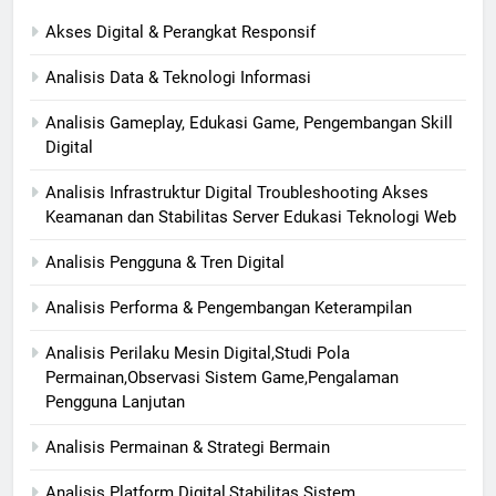
Akses Digital & Perangkat Responsif
Analisis Data & Teknologi Informasi
Analisis Gameplay, Edukasi Game, Pengembangan Skill
Digital
Analisis Infrastruktur Digital Troubleshooting Akses
Keamanan dan Stabilitas Server Edukasi Teknologi Web
Analisis Pengguna & Tren Digital
Analisis Performa & Pengembangan Keterampilan
Analisis Perilaku Mesin Digital,Studi Pola
Permainan,Observasi Sistem Game,Pengalaman
Pengguna Lanjutan
Analisis Permainan & Strategi Bermain
Analisis Platform Digital,Stabilitas Sistem