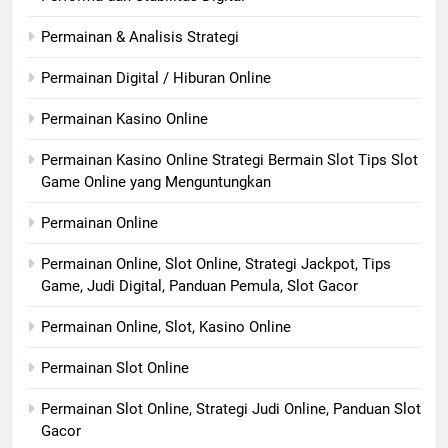
Permainan & Analisis Strategi
Permainan Digital / Hiburan Online
Permainan Kasino Online
Permainan Kasino Online Strategi Bermain Slot Tips Slot
Game Online yang Menguntungkan
Permainan Online
Permainan Online, Slot Online, Strategi Jackpot, Tips
Game, Judi Digital, Panduan Pemula, Slot Gacor
Permainan Online, Slot, Kasino Online
Permainan Slot Online
Permainan Slot Online, Strategi Judi Online, Panduan Slot
Gacor