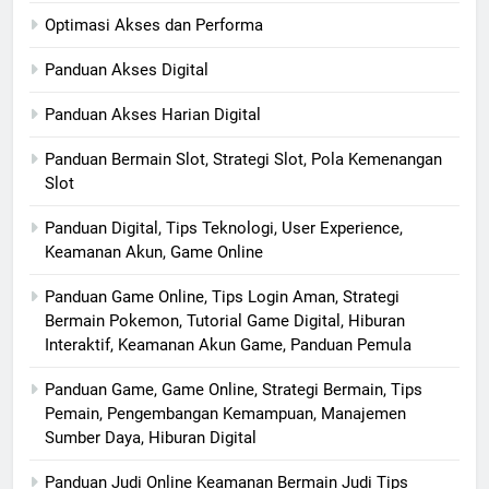
Optimasi Akses dan Performa
Panduan Akses Digital
Panduan Akses Harian Digital
Panduan Bermain Slot, Strategi Slot, Pola Kemenangan
Slot
Panduan Digital, Tips Teknologi, User Experience,
Keamanan Akun, Game Online
Panduan Game Online, Tips Login Aman, Strategi
Bermain Pokemon, Tutorial Game Digital, Hiburan
Interaktif, Keamanan Akun Game, Panduan Pemula
Panduan Game, Game Online, Strategi Bermain, Tips
Pemain, Pengembangan Kemampuan, Manajemen
Sumber Daya, Hiburan Digital
Panduan Judi Online Keamanan Bermain Judi Tips