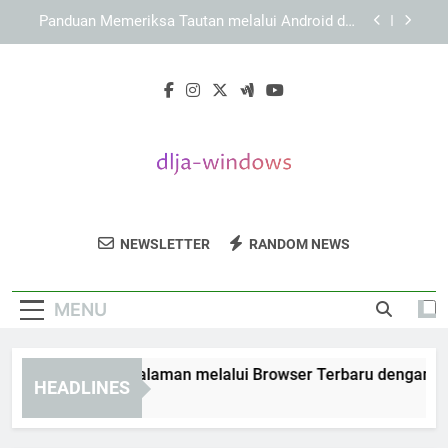
Skip
KAYA787 Alternatif dengan Struktur Menu yang
to
Jelas dan Terorganisir
content
Cara Mengatasi KAYA787 Alternatif yang
Mengalami Pemuatan Lambat
Cara Membuka Halaman melalui Browser Terbaru
dengan Aman dan Stabil
Panduan Memeriksa Tautan melalui Android dan
iPhone secara Aman
KAYA787 Alternatif dengan Struktur Menu yang
Jelas dan Terorganisir
DLJA Windows
Temukan Berbagai Software Dan Alat Untuk
Cara Mengatasi KAYA787 Alternatif yang
NEWSLETTER
RANDOM NEWS
Mengalami Pemuatan Lambat
Meningkatkan Performa Windows Anda Di
DLJA Windows.
MENU
ra Membuka Halaman melalui Browser Terbaru dengan Aman 
HEADLINES
Weeks Ago