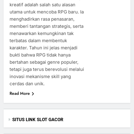
kreatif adalah salah satu alasan
utama untuk mencoba RPG baru. Ia
menghadirkan rasa penasaran,
memberi tantangan strategis, serta
menawarkan kemungkinan tak
terbatas dalam membentuk
karakter. Tahun ini jelas menjadi
bukti bahwa RPG tidak hanya
bertahan sebagai genre populer,
tetapi juga terus berevolusi melalui
inovasi mekanisme skill yang
cerdas dan unik.
Read More
SITUS LINK SLOT GACOR