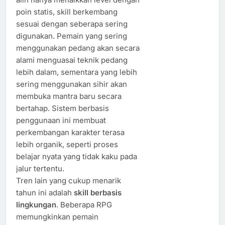
poin statis, skill berkembang
sesuai dengan seberapa sering
digunakan. Pemain yang sering
menggunakan pedang akan secara
alami menguasai teknik pedang
lebih dalam, sementara yang lebih
sering menggunakan sihir akan
membuka mantra baru secara
bertahap. Sistem berbasis
penggunaan ini membuat
perkembangan karakter terasa
lebih organik, seperti proses
belajar nyata yang tidak kaku pada
jalur tertentu.
Tren lain yang cukup menarik
tahun ini adalah
skill berbasis
lingkungan
. Beberapa RPG
memungkinkan pemain