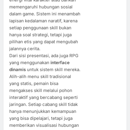
memengaruhi hubungan sosial
dalam game. Sistem ini menambah
lapisan kedalaman naratif, karena
setiap penggunaan skill bukan
hanya soal strategi, tetapi juga
pilihan etis yang dapat mengubah
jalannya cerita.
Dari sisi presentasi, ada juga RPG
yang menggunakan
interface
dinamis
untuk sistem skill mereka.
Alih-alih menu skill tradisional
yang statis, pemain bisa
mengakses skill melalui pohon
interaktif yang bercabang seperti
jaringan. Setiap cabang skill tidak
hanya menunjukkan kemampuan
yang bisa dipelajari, tetapi juga
memberikan visualisasi hubungan