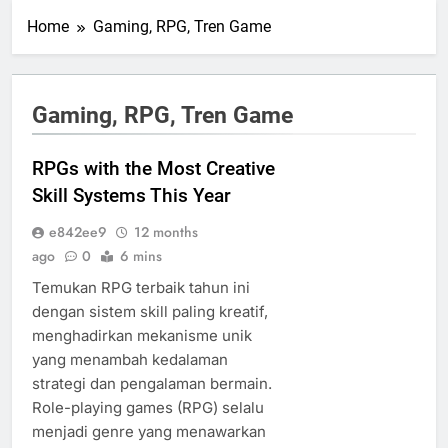
Home
Gaming, RPG, Tren Game
Gaming, RPG, Tren Game
RPGs with the Most Creative
Skill Systems This Year
e842ee9
12 months
ago
0
6 mins
Temukan RPG terbaik tahun ini
dengan sistem skill paling kreatif,
menghadirkan mekanisme unik
yang menambah kedalaman
strategi dan pengalaman bermain.
Role-playing games (RPG) selalu
menjadi genre yang menawarkan