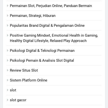
Permainan Slot, Perjudian Online, Panduan Bermain
Permainan, Strategi, Hiburan
Popularitas Brand Digital & Pengalaman Online
Positive Gaming Mindset, Emotional Health in Gaming,
Healthy Digital Lifestyle, Relaxed Play Approach
Psikologi Digital & Teknologi Permainan
Psikologi Pemain & Analisis Slot Digital
Review Situs Slot
Sistem Platform Online
slot
slot gacor