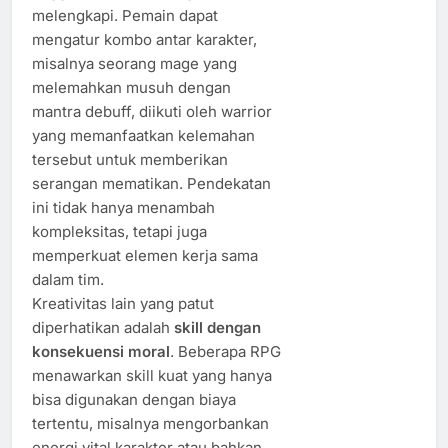
melengkapi. Pemain dapat
mengatur kombo antar karakter,
misalnya seorang mage yang
melemahkan musuh dengan
mantra debuff, diikuti oleh warrior
yang memanfaatkan kelemahan
tersebut untuk memberikan
serangan mematikan. Pendekatan
ini tidak hanya menambah
kompleksitas, tetapi juga
memperkuat elemen kerja sama
dalam tim.
Kreativitas lain yang patut
diperhatikan adalah
skill dengan
konsekuensi moral
. Beberapa RPG
menawarkan skill kuat yang hanya
bisa digunakan dengan biaya
tertentu, misalnya mengorbankan
energi vital karakter atau bahkan