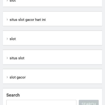
slot
situs slot gacor hari ini
slot
situs slot
slot gacor
Search
SEARCH