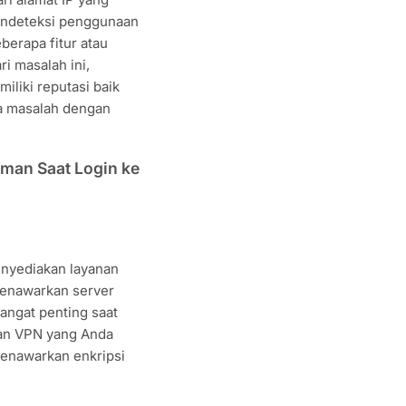
mendeteksi penggunaan
erapa fitur atau
i masalah ini,
liki reputasi baik
a masalah dengan
man Saat Login ke
enyediakan layanan
enawarkan server
angat penting saat
kan VPN yang Anda
menawarkan enkripsi