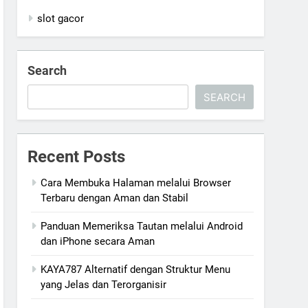
slot gacor
Search
SEARCH
Recent Posts
Cara Membuka Halaman melalui Browser
Terbaru dengan Aman dan Stabil
Panduan Memeriksa Tautan melalui Android
dan iPhone secara Aman
KAYA787 Alternatif dengan Struktur Menu
yang Jelas dan Terorganisir