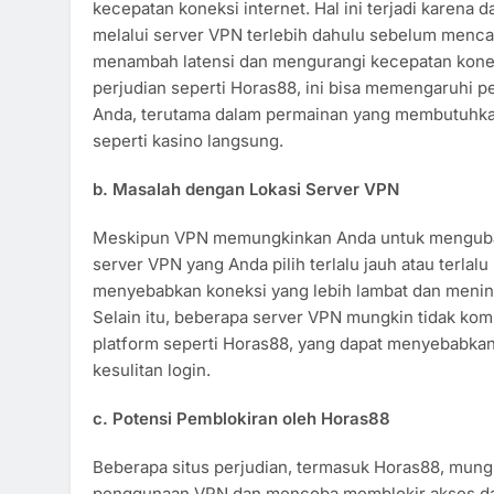
kecepatan koneksi internet. Hal ini terjadi karena 
melalui server VPN terlebih dahulu sebelum mencap
menambah latensi dan mengurangi kecepatan konek
perjudian seperti Horas88, ini bisa memengaruhi 
Anda, terutama dalam permainan yang membutuhka
seperti kasino langsung.
b.
Masalah dengan Lokasi Server VPN
Meskipun VPN memungkinkan Anda untuk mengubah 
server VPN yang Anda pilih terlalu jauh atau terlalu 
menyebabkan koneksi yang lebih lambat dan mening
Selain itu, beberapa server VPN mungkin tidak kom
platform seperti Horas88, yang dapat menyebabkan
kesulitan login.
c.
Potensi Pemblokiran oleh Horas88
Beberapa situs perjudian, termasuk Horas88, mun
penggunaan VPN dan mencoba memblokir akses dar