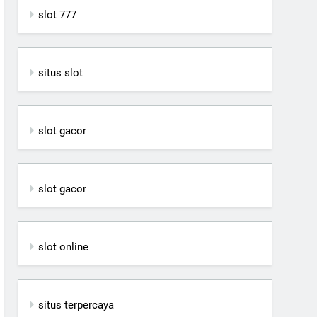
slot 777
situs slot
slot gacor
slot gacor
slot online
situs terpercaya