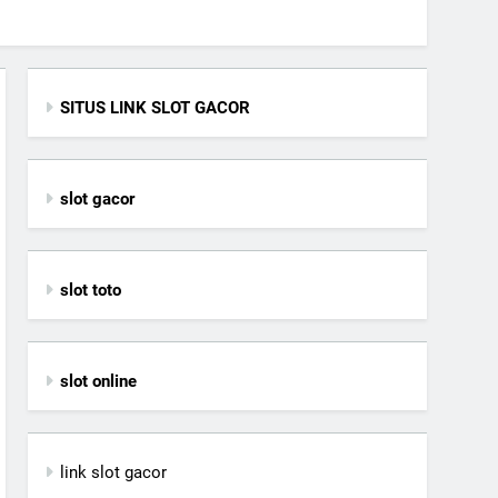
SITUS LINK SLOT GACOR
slot gacor
slot toto
slot online
link slot gacor