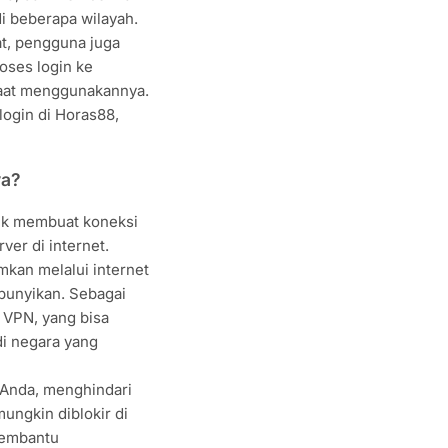
di beberapa wilayah.
, pengguna juga
ses login ke
 saat menggunakannya.
login di Horas88,
ya?
uk membuat koneksi
ver di internet.
kan melalui internet
mbunyikan. Sebagai
 VPN, yang bisa
di negara yang
 Anda, menghindari
ungkin diblokir di
membantu