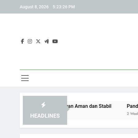
Skip
August 8, 2026
5:23:27 PM
to
content
DL
Temukan B
ser Terbaru dengan Aman dan Stabil
Panduan Memerik
2 Weeks Ago
HEADLINES