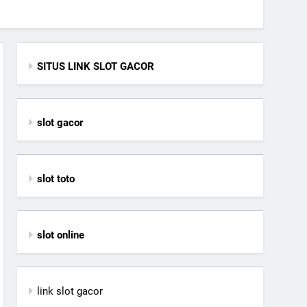
SITUS LINK SLOT GACOR
slot gacor
slot toto
slot online
link slot gacor