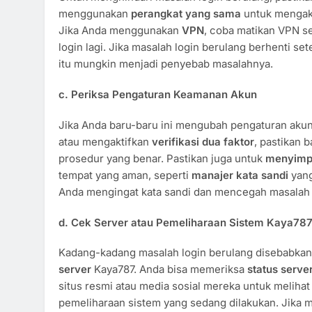
menggunakan
perangkat yang sama
untuk mengak
Jika Anda menggunakan
VPN
, coba matikan VPN s
login lagi. Jika masalah login berulang berhenti s
itu mungkin menjadi penyebab masalahnya.
c.
Periksa Pengaturan Keamanan Akun
Jika Anda baru-baru ini mengubah pengaturan akun,
atau mengaktifkan
verifikasi dua faktor
, pastikan 
prosedur yang benar. Pastikan juga untuk
menyimpa
tempat yang aman, seperti
manajer kata sandi
yang
Anda mengingat kata sandi dan mencegah masalah 
d.
Cek Server atau Pemeliharaan Sistem Kaya78
Kadang-kadang masalah login berulang disebabka
server
Kaya787. Anda bisa memeriksa
status serv
situs resmi atau media sosial mereka untuk melihat
pemeliharaan sistem yang sedang dilakukan. Jika m