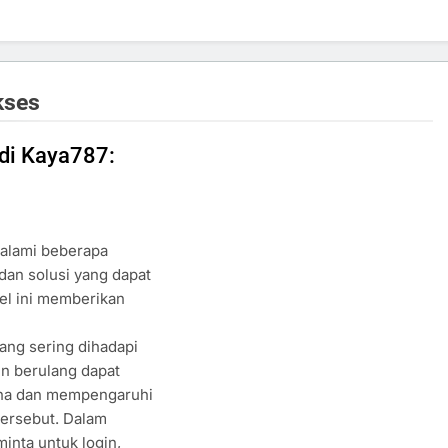
kses
 di Kaya787:
alami beberapa
an solusi yang dapat
kel ini memberikan
ang sering dihadapi
in berulang dapat
na dan mempengaruhi
tersebut. Dalam
inta untuk login,