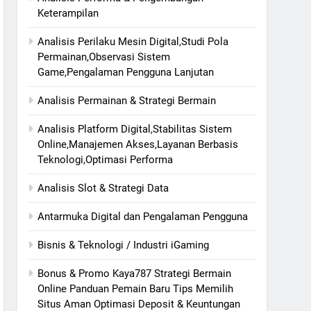
Keterampilan
Analisis Perilaku Mesin Digital,Studi Pola
Permainan,Observasi Sistem
Game,Pengalaman Pengguna Lanjutan
Analisis Permainan & Strategi Bermain
Analisis Platform Digital,Stabilitas Sistem
Online,Manajemen Akses,Layanan Berbasis
Teknologi,Optimasi Performa
Analisis Slot & Strategi Data
Antarmuka Digital dan Pengalaman Pengguna
Bisnis & Teknologi / Industri iGaming
Bonus & Promo Kaya787 Strategi Bermain
Online Panduan Pemain Baru Tips Memilih
Situs Aman Optimasi Deposit & Keuntungan