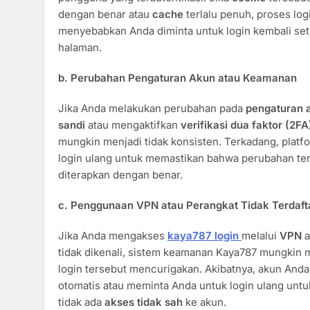
dengan benar atau
cache
terlalu penuh, proses log
menyebabkan Anda diminta untuk login kembali set
halaman.
b.
Perubahan Pengaturan Akun atau Keamanan
Jika Anda melakukan perubahan pada
pengaturan 
sandi
atau mengaktifkan
verifikasi dua faktor (2FA
mungkin menjadi tidak konsisten. Terkadang, plat
login ulang untuk memastikan bahwa perubahan te
diterapkan dengan benar.
c.
Penggunaan VPN atau Perangkat Tidak Terdaft
Jika Anda mengakses
kaya787 login
melalui
VPN
a
tidak dikenali, sistem keamanan Kaya787 mungkin 
login tersebut mencurigakan. Akibatnya, akun Anda
otomatis atau meminta Anda untuk login ulang un
tidak ada
akses tidak sah
ke akun.