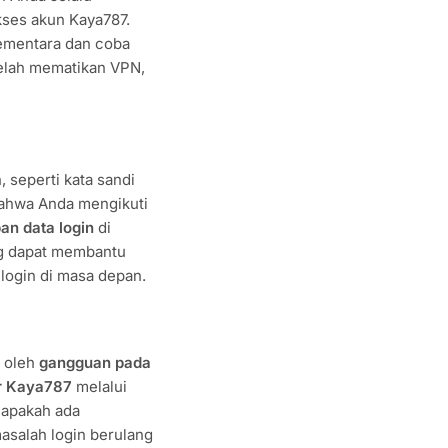
ses akun Kaya787.
ementara dan coba
etelah mematikan VPN,
 seperti kata sandi
bahwa Anda mengikuti
n data login
di
 dapat membantu
login di masa depan.
7
n oleh
gangguan pada
er Kaya787
melalui
 apakah ada
asalah login berulang