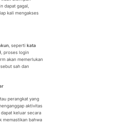
in dapat gagal,
iap kali mengakses
akun
, seperti
kata
)
, proses login
form akan memerlukan
rsebut sah dan
ar
tau perangkat yang
menganggap aktivitas
 dapat keluar secara
tuk memastikan bahwa