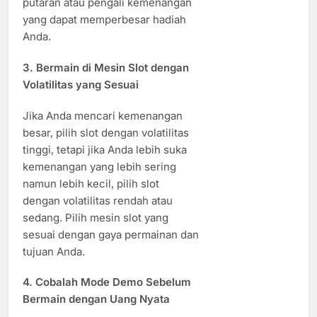
putaran atau pengali kemenangan
yang dapat memperbesar hadiah
Anda.
3.
Bermain di Mesin Slot dengan
Volatilitas yang Sesuai
Jika Anda mencari kemenangan
besar, pilih slot dengan volatilitas
tinggi, tetapi jika Anda lebih suka
kemenangan yang lebih sering
namun lebih kecil, pilih slot
dengan volatilitas rendah atau
sedang. Pilih mesin slot yang
sesuai dengan gaya permainan dan
tujuan Anda.
4.
Cobalah Mode Demo Sebelum
Bermain dengan Uang Nyata