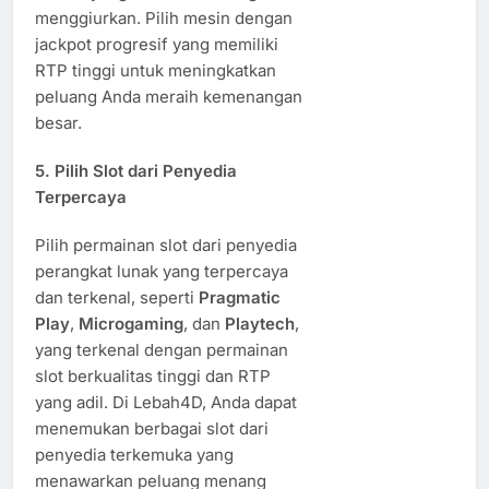
menggiurkan. Pilih mesin dengan
jackpot progresif yang memiliki
RTP tinggi untuk meningkatkan
peluang Anda meraih kemenangan
besar.
5.
Pilih Slot dari Penyedia
Terpercaya
Pilih permainan slot dari penyedia
perangkat lunak yang terpercaya
dan terkenal, seperti
Pragmatic
Play
,
Microgaming
, dan
Playtech
,
yang terkenal dengan permainan
slot berkualitas tinggi dan RTP
yang adil. Di Lebah4D, Anda dapat
menemukan berbagai slot dari
penyedia terkemuka yang
menawarkan peluang menang