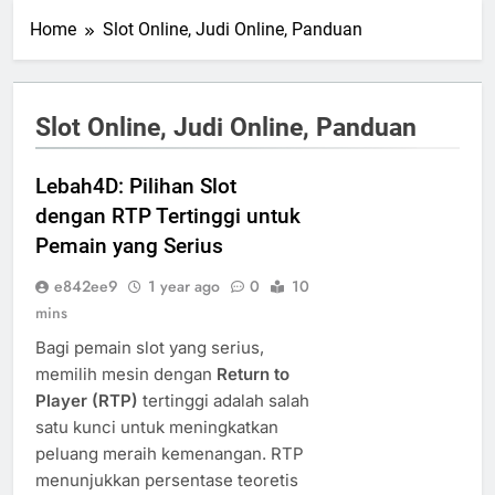
Home
Slot Online, Judi Online, Panduan
Slot Online, Judi Online, Panduan
Lebah4D: Pilihan Slot
dengan RTP Tertinggi untuk
Pemain yang Serius
e842ee9
1 year ago
0
10
mins
Bagi pemain slot yang serius,
memilih mesin dengan
Return to
Player (RTP)
tertinggi adalah salah
satu kunci untuk meningkatkan
peluang meraih kemenangan. RTP
menunjukkan persentase teoretis