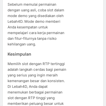
Sebelum memulai permainan
dengan uang asli, coba slot dalam
mode demo yang disediakan oleh
Lebah4D. Mode demo memberi
Anda kesempatan untuk
mempelajari cara kerja permainan
dan fitur-fiturnya tanpa risiko
kehilangan uang.
Kesimpulan
Memilih slot dengan RTP tertinggi
adalah langkah cerdas bagi pemain
yang serius yang ingin meraih
kemenangan besar dan konsisten.
Di Lebah4D, Anda dapat
menemukan berbagai permainan
slot dengan RTP tinggi yang
memberikan peluang besar untuk