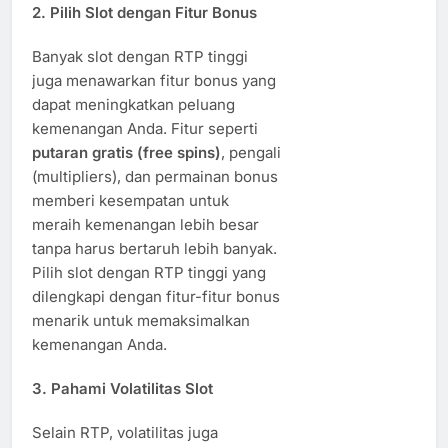
2.
Pilih Slot dengan Fitur Bonus
Banyak slot dengan RTP tinggi
juga menawarkan fitur bonus yang
dapat meningkatkan peluang
kemenangan Anda. Fitur seperti
putaran gratis (free spins)
, pengali
(multipliers), dan permainan bonus
memberi kesempatan untuk
meraih kemenangan lebih besar
tanpa harus bertaruh lebih banyak.
Pilih slot dengan RTP tinggi yang
dilengkapi dengan fitur-fitur bonus
menarik untuk memaksimalkan
kemenangan Anda.
3.
Pahami Volatilitas Slot
Selain RTP, volatilitas juga