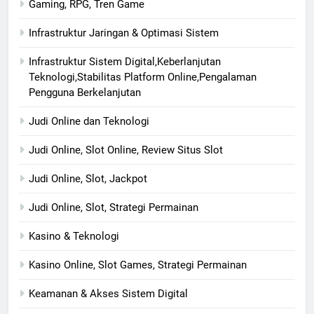
Gaming, RPG, Tren Game
Infrastruktur Jaringan & Optimasi Sistem
Infrastruktur Sistem Digital,Keberlanjutan
Teknologi,Stabilitas Platform Online,Pengalaman
Pengguna Berkelanjutan
Judi Online dan Teknologi
Judi Online, Slot Online, Review Situs Slot
Judi Online, Slot, Jackpot
Judi Online, Slot, Strategi Permainan
Kasino & Teknologi
Kasino Online, Slot Games, Strategi Permainan
Keamanan & Akses Sistem Digital