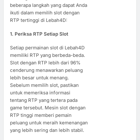
beberapa langkah yang dapat Anda
ikuti dalam memilih slot dengan
RTP tertinggi di Lebah4D:
1.
Periksa RTP Setiap Slot
Setiap permainan slot di Lebah4D
memiliki RTP yang berbeda-beda.
Slot dengan RTP lebih dari 96%
cenderung menawarkan peluang
lebih besar untuk menang.
Sebelum memilih slot, pastikan
untuk memeriksa informasi
tentang RTP yang tertera pada
game tersebut. Mesin slot dengan
RTP tinggi memberi pemain
peluang untuk meraih kemenangan
yang lebih sering dan lebih stabil.