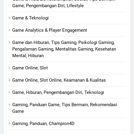
Game, Pengembangan Diri, Lifestyle
Game & Teknologi
Game Analytics & Player Engagement
Game dan Hiburan, Tips Gaming, Psikologi Gaming,
Pengalaman Gaming, Mentalitas Gaming, Kesehatan
Mental, Hiburan
Game Online, Slot
Game Online, Slot Online, Keamanan & Kualitas
Game, Hiburan, Pengembangan Diri, Teknologi
Gaming, Panduan Game, Tips Bermain, Rekomendasi
Game
Gaming, Panduan, Champion4D