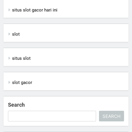
situs slot gacor hari ini
slot
situs slot
slot gacor
Search
SEARCH