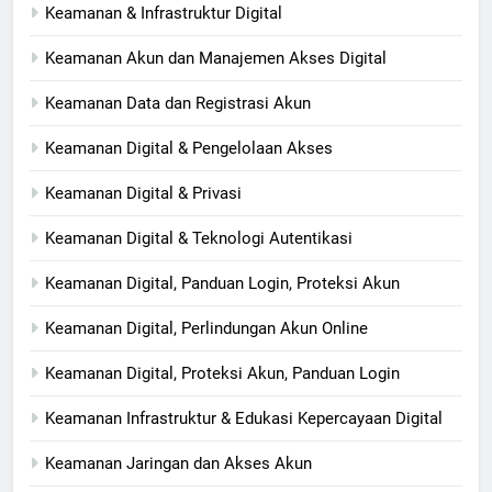
Keamanan & Infrastruktur Digital
Keamanan Akun dan Manajemen Akses Digital
Keamanan Data dan Registrasi Akun
Keamanan Digital & Pengelolaan Akses
Keamanan Digital & Privasi
Keamanan Digital & Teknologi Autentikasi
Keamanan Digital, Panduan Login, Proteksi Akun
Keamanan Digital, Perlindungan Akun Online
Keamanan Digital, Proteksi Akun, Panduan Login
Keamanan Infrastruktur & Edukasi Kepercayaan Digital
Keamanan Jaringan dan Akses Akun