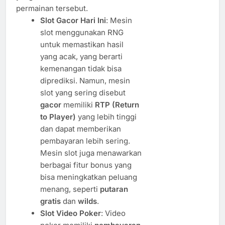
permainan tersebut.
Slot Gacor Hari Ini
: Mesin
slot menggunakan RNG
untuk memastikan hasil
yang acak, yang berarti
kemenangan tidak bisa
diprediksi. Namun, mesin
slot yang sering disebut
gacor
memiliki
RTP (Return
to Player)
yang lebih tinggi
dan dapat memberikan
pembayaran lebih sering.
Mesin slot juga menawarkan
berbagai fitur bonus yang
bisa meningkatkan peluang
menang, seperti
putaran
gratis
dan
wilds
.
Slot Video Poker
: Video