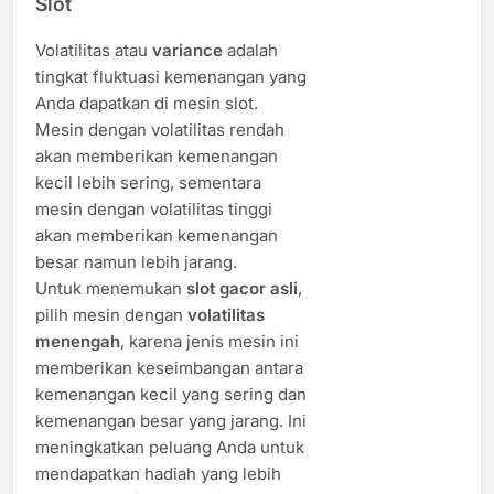
Slot
Volatilitas atau
variance
adalah
tingkat fluktuasi kemenangan yang
Anda dapatkan di mesin slot.
Mesin dengan volatilitas rendah
akan memberikan kemenangan
kecil lebih sering, sementara
mesin dengan volatilitas tinggi
akan memberikan kemenangan
besar namun lebih jarang.
Untuk menemukan
slot gacor asli
,
pilih mesin dengan
volatilitas
menengah
, karena jenis mesin ini
memberikan keseimbangan antara
kemenangan kecil yang sering dan
kemenangan besar yang jarang. Ini
meningkatkan peluang Anda untuk
mendapatkan hadiah yang lebih