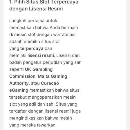
1.
Pilih Situs Slot Terpercaya
dengan Lisensi Resmi
Langkah pertama untuk
memastikan bahwa Anda bermain
di mesin slot dengan winrate asli
adalah memilih situs slot
yang
terpercaya
dan
memiliki
lisensi resmi
. Lisensi dari
badan pengatur perjudian yang sah
seperti
UK Gambling
Commission
,
Malta Gaming
Authority
, atau
Curacao
eGaming
memastikan bahwa situs
tersebut mengoperasikan mesin
slot yang adil dan sah. Situs yang
terdaftar dengan lisensi resmi juga
mengindikasikan bahwa mesin
yang mereka tawarkan