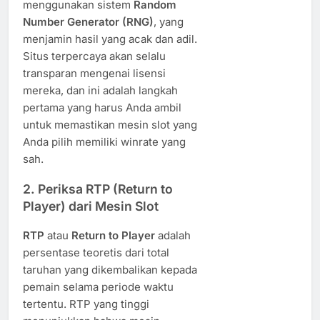
menggunakan sistem
Random
Number Generator (RNG)
, yang
menjamin hasil yang acak dan adil.
Situs terpercaya akan selalu
transparan mengenai lisensi
mereka, dan ini adalah langkah
pertama yang harus Anda ambil
untuk memastikan mesin slot yang
Anda pilih memiliki winrate yang
sah.
2.
Periksa RTP (Return to
Player) dari Mesin Slot
RTP
atau
Return to Player
adalah
persentase teoretis dari total
taruhan yang dikembalikan kepada
pemain selama periode waktu
tertentu. RTP yang tinggi