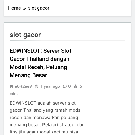
Home
slot gacor
slot gacor
EDWINSLOT: Server Slot
Gacor Thailand dengan
Modal Receh, Peluang
Menang Besar
e842ee9
1 year ago
0
5
mins
EDWINSLOT adalah server slot
gacor Thailand yang ramah modal
receh dan menawarkan peluang
menang besar. Pelajari strategi dan
tips jitu agar modal kecilmu bisa