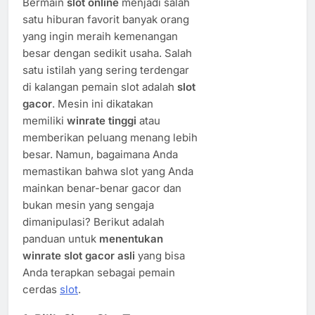
Bermain
slot online
menjadi salah
satu hiburan favorit banyak orang
yang ingin meraih kemenangan
besar dengan sedikit usaha. Salah
satu istilah yang sering terdengar
di kalangan pemain slot adalah
slot
gacor
. Mesin ini dikatakan
memiliki
winrate tinggi
atau
memberikan peluang menang lebih
besar. Namun, bagaimana Anda
memastikan bahwa slot yang Anda
mainkan benar-benar gacor dan
bukan mesin yang sengaja
dimanipulasi? Berikut adalah
panduan untuk
menentukan
winrate slot gacor asli
yang bisa
Anda terapkan sebagai pemain
cerdas
slot
.