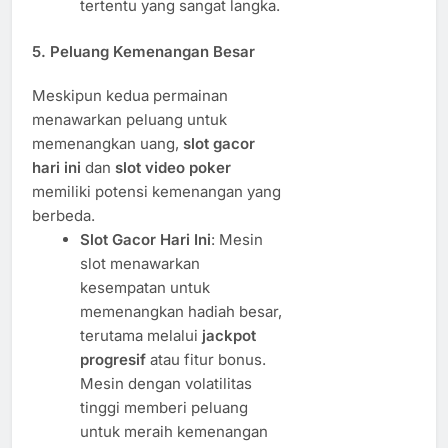
tertentu yang sangat langka.
5.
Peluang Kemenangan Besar
Meskipun kedua permainan
menawarkan peluang untuk
memenangkan uang,
slot gacor
hari ini
dan
slot video poker
memiliki potensi kemenangan yang
berbeda.
Slot Gacor Hari Ini
: Mesin
slot menawarkan
kesempatan untuk
memenangkan hadiah besar,
terutama melalui
jackpot
progresif
atau fitur bonus.
Mesin dengan volatilitas
tinggi memberi peluang
untuk meraih kemenangan