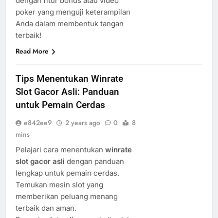
dengan fitur bonus atau video
poker yang menguji keterampilan
Anda dalam membentuk tangan
terbaik!
Read More
Tips Menentukan Winrate
Slot Gacor Asli: Panduan
untuk Pemain Cerdas
e842ee9
2 years ago
0
8
mins
Pelajari cara menentukan
winrate
slot gacor asli
dengan panduan
lengkap untuk pemain cerdas.
Temukan mesin slot yang
memberikan peluang menang
terbaik dan aman.