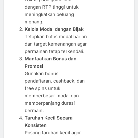
dengan RTP tinggi untuk
meningkatkan peluang
menang.
Kelola Modal dengan Bijak
Tetapkan batas modal harian
dan target kemenangan agar
permainan tetap terkendali.
Manfaatkan Bonus dan
Promosi
Gunakan bonus
pendaftaran, cashback, dan
free spins untuk
memperbesar modal dan
memperpanjang durasi
bermain.
Taruhan Kecil Secara
Konsisten
Pasang taruhan kecil agar