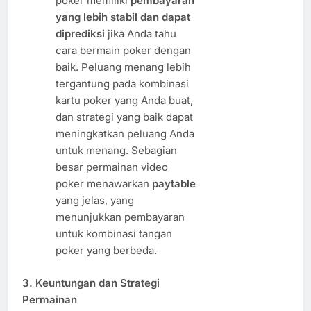
poker memiliki
pembayaran
yang lebih stabil dan dapat
diprediksi
jika Anda tahu
cara bermain poker dengan
baik. Peluang menang lebih
tergantung pada kombinasi
kartu poker yang Anda buat,
dan strategi yang baik dapat
meningkatkan peluang Anda
untuk menang. Sebagian
besar permainan video
poker menawarkan
paytable
yang jelas, yang
menunjukkan pembayaran
untuk kombinasi tangan
poker yang berbeda.
3.
Keuntungan dan Strategi
Permainan