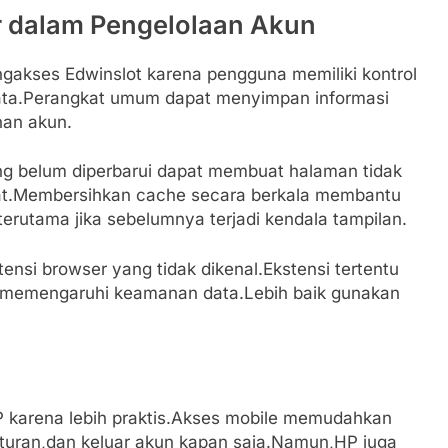
r dalam Pengelolaan Akun
ngakses Edwinslot karena pengguna memiliki kontrol
ata.Perangkat umum dapat menyimpan informasi
nan akun.
ng belum diperbarui dapat membuat halaman tidak
mbat.Membersihkan cache secara berkala membantu
erutama jika sebelumnya terjadi kendala tampilan.
ensi browser yang tidak dikenal.Ekstensi tertentu
memengaruhi keamanan data.Lebih baik gunakan
 karena lebih praktis.Akses mobile memudahkan
uran,dan keluar akun kapan saja.Namun,HP juga