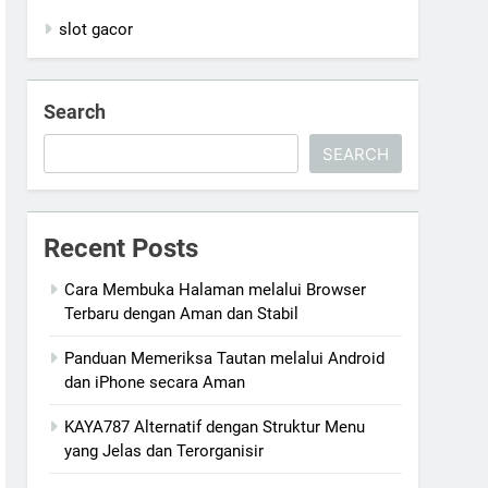
slot gacor
Search
SEARCH
Recent Posts
Cara Membuka Halaman melalui Browser
Terbaru dengan Aman dan Stabil
Panduan Memeriksa Tautan melalui Android
dan iPhone secara Aman
KAYA787 Alternatif dengan Struktur Menu
yang Jelas dan Terorganisir