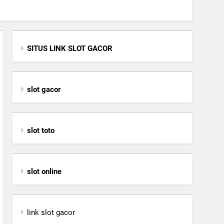
SITUS LINK SLOT GACOR
slot gacor
slot toto
slot online
link slot gacor