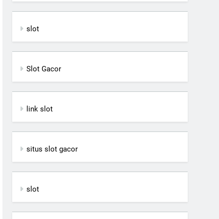
slot
Slot Gacor
link slot
situs slot gacor
slot