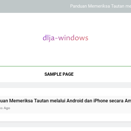
Panduan Memeriksa Tautan mel
KAYA787 Alternatif dengan Str
Cara Mengatasi KAYA787 Altern
Cara Membuka Halaman melalui Bro
JA Windows
Panduan Memeriksa Tautan mel
erbagai Software Dan Alat Untuk Meningkatkan Performa Wi
KAYA787 Alternatif dengan Str
SAMPLE PAGE
Cara Mengatasi KAYA787 Altern
a Tautan melalui Android dan iPhone secara Aman
KA
3 W