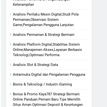
Keterampilan
Analisis Perilaku Mesin Digital,Studi Pola
Permainan,Observasi Sistem
Game,Pengalaman Pengguna Lanjutan
Analisis Permainan & Strategi Bermain
Analisis Platform Digital,Stabilitas Sistem
Online,Manajemen Akses,Layanan Berbasis
Teknologi,Optimasi Performa
Analisis Slot & Strategi Data
Antarmuka Digital dan Pengalaman Pengguna
Bisnis & Teknologi / Industri iGaming
Bonus & Promo Kaya787 Strategi Bermain
Online Panduan Pemain Baru Tips Memilih
Situs Aman Optimasi Deposit & Keuntungan