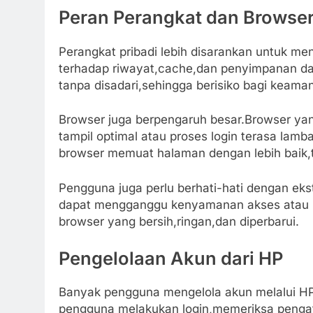
Peran Perangkat dan Browse
Perangkat pribadi lebih disarankan untuk me
terhadap riwayat,cache,dan penyimpanan d
tanpa disadari,sehingga berisiko bagi keama
Browser juga berpengaruh besar.Browser ya
tampil optimal atau proses login terasa la
browser memuat halaman dengan lebih baik,t
Pengguna juga perlu berhati-hati dengan ekst
dapat mengganggu kenyamanan akses atau 
browser yang bersih,ringan,dan diperbarui.
Pengelolaan Akun dari HP
Banyak pengguna mengelola akun melalui HP
pengguna melakukan login,memeriksa pengat