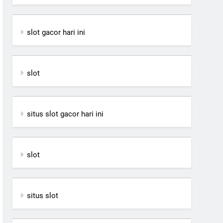
slot gacor hari ini
slot
situs slot gacor hari ini
slot
situs slot