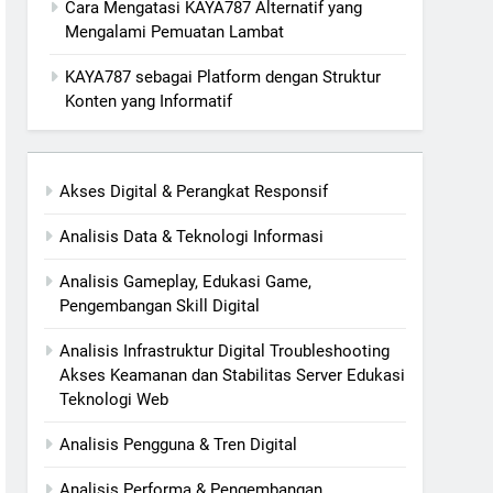
Cara Mengatasi KAYA787 Alternatif yang
Mengalami Pemuatan Lambat
KAYA787 sebagai Platform dengan Struktur
Konten yang Informatif
Akses Digital & Perangkat Responsif
Analisis Data & Teknologi Informasi
Analisis Gameplay, Edukasi Game,
Pengembangan Skill Digital
Analisis Infrastruktur Digital Troubleshooting
Akses Keamanan dan Stabilitas Server Edukasi
Teknologi Web
Analisis Pengguna & Tren Digital
Analisis Performa & Pengembangan