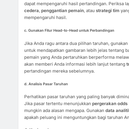
dapat mempengaruhi hasil pertandingan. Periksa la
cedera
,
penggantian pemain
, atau
strategi tim
yan
mempengaruhi hasil.
c.
Gunakan Fitur Head-to-Head untuk Perbandingan
Jika Anda ragu antara dua pilihan taruhan, gunakan 
untuk mendapatkan gambaran lebih jelas tentang b
pemain yang Anda pertaruhkan berperforma melawa
akan memberi Anda informasi lebih lanjut tentang
t
pertandingan mereka sebelumnya.
d.
Analisis Pasar Taruhan
Perhatikan pasar taruhan yang paling banyak dimina
Jika pasar tertentu menunjukkan
pergerakan odds
mungkin ada alasan mengapa. Gunakan
data analit
apakah peluang ini menguntungkan bagi taruhan A