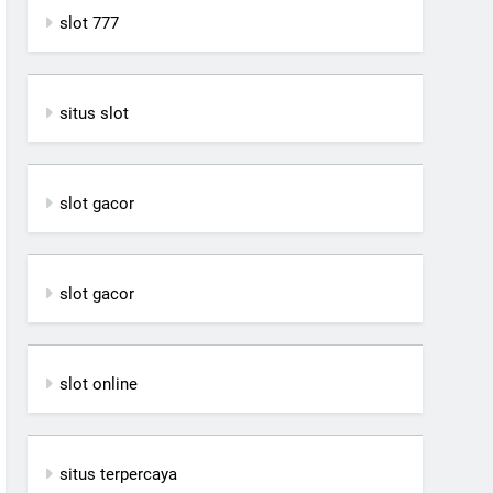
slot 777
situs slot
slot gacor
slot gacor
slot online
situs terpercaya