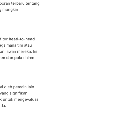
poran terbaru tentang
g mungkin
fitur
head-to-head
agaimana tim atau
n lawan mereka. Ini
ren dan pola
dalam
ti oleh pemain lain.
yang signifikan,
ik
untuk mengevaluasi
nda.