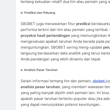
tentang kekuatan relatif dua tim atau pemain yang 
d.
Prediksi dan Peluang
SBOBET juga menawarkan fitur
prediksi
berdasarkan
performa terkini dari tim atau pemain yang terlibat.
proyeksi hasil pertandingan
yang memungkinkan A
mengevaluasi apakah taruhan Anda berada pada pe
menguntungkan. SBOBET sering meng-update
pel
langsung berdasarkan data analitik yang terus be
Anda pandangan yang lebih dinamis dan tepat.
e.
Analisis Pasar Taruhan
Selain informasi tentang tim dan pemain,
sbobet
ju
analisis pasar taruhan
, yang memberi wawasan ten
yang paling banyak dipilih oleh pemain lain. Ini bisa
apakah pasar taruhan tertentu populer atau jika ad
yang dapat menunjukkan potensi keuntungan.