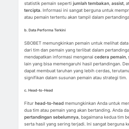
statistik pemain seperti
jumlah tembakan
,
assist
, 
tercipta
. Informasi ini sangat berguna untuk memp
atau pemain tertentu akan tampil dalam pertandin
b.
Data Performa Terkini
SBOBET memungkinkan pemain untuk melihat dat
dari tim dan pemain yang terlibat dalam pertanding
mendapatkan informasi mengenai
cedera pemain
,
lain yang bisa memengaruhi hasil pertandingan. Den
dapat membuat taruhan yang lebih cerdas, terutama
signifikan dalam susunan pemain atau strategi tim.
c.
Head-to-Head
Fitur
head-to-head
memungkinkan Anda untuk memb
dua tim atau pemain yang akan bertanding. Anda da
pertandingan sebelumnya
, bagaimana kedua tim be
serta hasil yang sering terjadi. Ini sangat berguna k