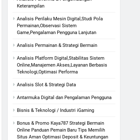
Keterampilan
Analisis Perilaku Mesin Digital,Studi Pola
Permainan,Observasi Sistem
Game,Pengalaman Pengguna Lanjutan
Analisis Permainan & Strategi Bermain
Analisis Platform Digital,Stabilitas Sistem
Online,Manajemen Akses,Layanan Berbasis
Teknologi,Optimasi Performa
Analisis Slot & Strategi Data
Antarmuka Digital dan Pengalaman Pengguna
Bisnis & Teknologi / Industri iGaming
Bonus & Promo Kaya787 Strategi Bermain
Online Panduan Pemain Baru Tips Memilih
Situs Aman Optimasi Deposit & Keuntungan