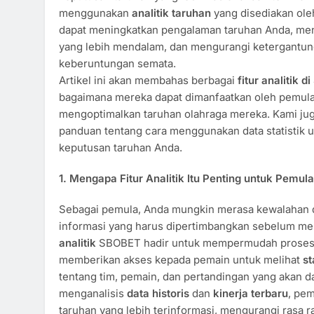
menggunakan
analitik taruhan
yang disediakan ol
dapat meningkatkan pengalaman taruhan Anda, m
yang lebih mendalam, dan mengurangi ketergantu
keberuntungan semata.
Artikel ini akan membahas berbagai
fitur analitik 
bagaimana mereka dapat dimanfaatkan oleh pemula
mengoptimalkan taruhan olahraga mereka. Kami ju
panduan tentang cara menggunakan data statistik 
keputusan taruhan Anda.
1.
Mengapa Fitur Analitik Itu Penting untuk Pemul
Sebagai pemula, Anda mungkin merasa kewalahan
informasi yang harus dipertimbangkan sebelum m
analitik
SBOBET hadir untuk mempermudah proses 
memberikan akses kepada pemain untuk melihat
st
tentang tim, pemain, dan pertandingan yang akan 
menganalisis
data historis
dan
kinerja terbaru
, pe
taruhan yang lebih terinformasi, mengurangi rasa r