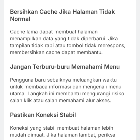
Bersihkan Cache Jika Halaman Tidak
Normal
Cache lama dapat membuat halaman
menampilkan data yang tidak diperbarui. Jika
tampilan tidak rapi atau tombol tidak merespons,
membersihkan cache dapat membantu.
Jangan Terburu-buru Memahami Menu
Pengguna baru sebaiknya meluangkan waktu
untuk membaca informasi dan mengenali menu
utama. Langkah ini membantu mengurangi risiko
salah klik atau salah memahami alur akses.
Pastikan Koneksi Stabil
Koneksi yang stabil membuat halaman lebih
mudah dimuat. Jika halaman lambat, periksa