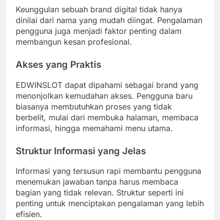
Keunggulan sebuah brand digital tidak hanya
dinilai dari nama yang mudah diingat. Pengalaman
pengguna juga menjadi faktor penting dalam
membangun kesan profesional.
Akses yang Praktis
EDWINSLOT dapat dipahami sebagai brand yang
menonjolkan kemudahan akses. Pengguna baru
biasanya membutuhkan proses yang tidak
berbelit, mulai dari membuka halaman, membaca
informasi, hingga memahami menu utama.
Struktur Informasi yang Jelas
Informasi yang tersusun rapi membantu pengguna
menemukan jawaban tanpa harus membaca
bagian yang tidak relevan. Struktur seperti ini
penting untuk menciptakan pengalaman yang lebih
efisien.