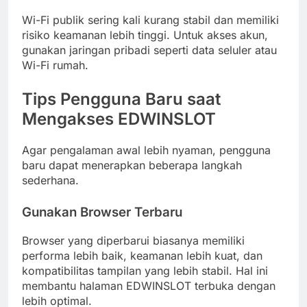
Wi-Fi publik sering kali kurang stabil dan memiliki
risiko keamanan lebih tinggi. Untuk akses akun,
gunakan jaringan pribadi seperti data seluler atau
Wi-Fi rumah.
Tips Pengguna Baru saat
Mengakses EDWINSLOT
Agar pengalaman awal lebih nyaman, pengguna
baru dapat menerapkan beberapa langkah
sederhana.
Gunakan Browser Terbaru
Browser yang diperbarui biasanya memiliki
performa lebih baik, keamanan lebih kuat, dan
kompatibilitas tampilan yang lebih stabil. Hal ini
membantu halaman EDWINSLOT terbuka dengan
lebih optimal.