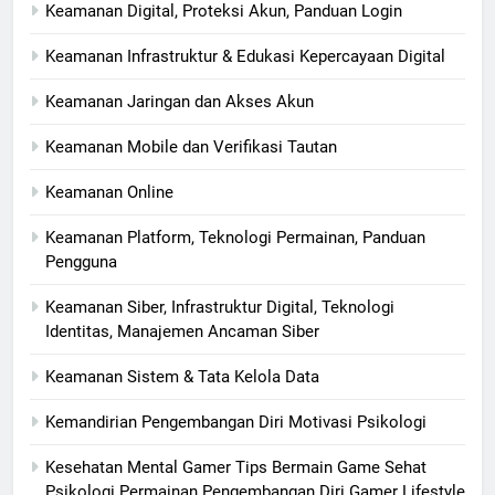
Keamanan Digital, Proteksi Akun, Panduan Login
Keamanan Infrastruktur & Edukasi Kepercayaan Digital
Keamanan Jaringan dan Akses Akun
Keamanan Mobile dan Verifikasi Tautan
Keamanan Online
Keamanan Platform, Teknologi Permainan, Panduan
Pengguna
Keamanan Siber, Infrastruktur Digital, Teknologi
Identitas, Manajemen Ancaman Siber
Keamanan Sistem & Tata Kelola Data
Kemandirian Pengembangan Diri Motivasi Psikologi
Kesehatan Mental Gamer Tips Bermain Game Sehat
Psikologi Permainan Pengembangan Diri Gamer Lifestyle