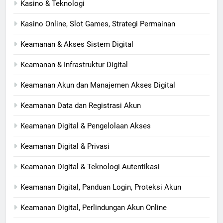
Kasino & Teknologi
Kasino Online, Slot Games, Strategi Permainan
Keamanan & Akses Sistem Digital
Keamanan & Infrastruktur Digital
Keamanan Akun dan Manajemen Akses Digital
Keamanan Data dan Registrasi Akun
Keamanan Digital & Pengelolaan Akses
Keamanan Digital & Privasi
Keamanan Digital & Teknologi Autentikasi
Keamanan Digital, Panduan Login, Proteksi Akun
Keamanan Digital, Perlindungan Akun Online