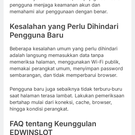
pengguna menjaga keamanan akun dan
memahami alur penggunaan dengan benar.
Kesalahan yang Perlu Dihindari
Pengguna Baru
Beberapa kesalahan umum yang perlu dihindari
adalah langsung memasukkan data tanpa
memeriksa halaman, menggunakan Wi-Fi publik,
memakai perangkat umum, menyimpan password
sembarangan, dan tidak memperbarui browser.
Pengguna baru juga sebaiknya tidak terburu-buru
saat halaman terasa lambat. Lakukan pemeriksaan
bertahap mulai dari koneksi, cache, browser,
hingga kondisi perangkat.
FAQ tentang Keunggulan
EDWINSLOT