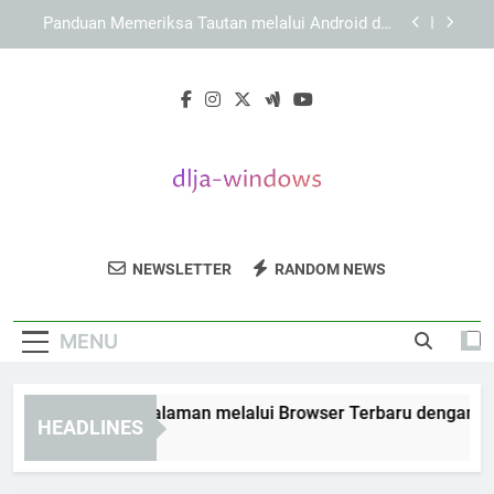
Skip
KAYA787 Alternatif dengan Struktur Menu yang
to
Jelas dan Terorganisir
content
Cara Mengatasi KAYA787 Alternatif yang
Mengalami Pemuatan Lambat
Cara Membuka Halaman melalui Browser Terbaru
dengan Aman dan Stabil
Panduan Memeriksa Tautan melalui Android dan
iPhone secara Aman
KAYA787 Alternatif dengan Struktur Menu yang
Jelas dan Terorganisir
DLJA Windows
Temukan Berbagai Software Dan Alat Untuk
Cara Mengatasi KAYA787 Alternatif yang
NEWSLETTER
RANDOM NEWS
Mengalami Pemuatan Lambat
Meningkatkan Performa Windows Anda Di
DLJA Windows.
MENU
ra Membuka Halaman melalui Browser Terbaru dengan Aman 
HEADLINES
Weeks Ago