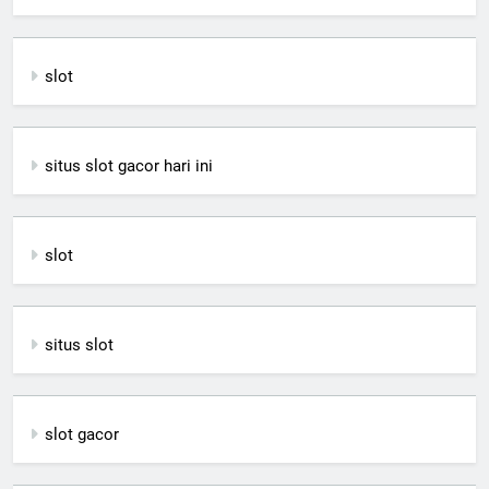
slot
situs slot gacor hari ini
slot
situs slot
slot gacor