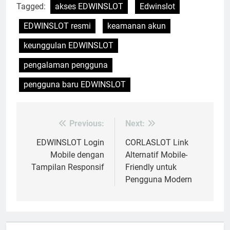
Tagged:
akses EDWINSLOT
Edwinslot
EDWINSLOT resmi
keamanan akun
keunggulan EDWINSLOT
pengalaman pengguna
pengguna baru EDWINSLOT
Previous:
Next:
Post
navigation
EDWINSLOT Login
CORLASLOT Link
Mobile dengan
Alternatif Mobile-
Tampilan Responsif
Friendly untuk
Pengguna Modern